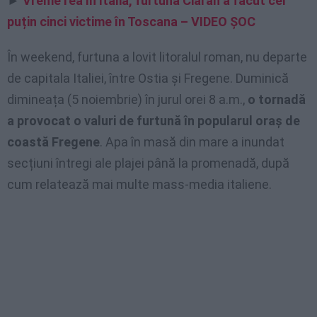
►
Vreme rea în Italia, furtuna Ciaran a făcut cel
puțin cinci victime în Toscana – VIDEO ȘOC
În weekend, furtuna a lovit litoralul roman, nu departe
de capitala Italiei, între Ostia și Fregene. Duminică
dimineața (5 noiembrie) în jurul orei 8 a.m.,
o tornadă
a provocat o valuri de furtună în popularul oraș de
coastă Fregene
. Apa în masă din mare a inundat
secțiuni întregi ale plajei până la promenadă, după
cum relatează mai multe mass-media italiene.