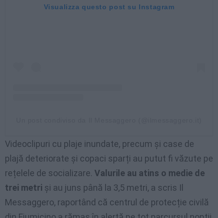
Visualizza questo post su Instagram
Un post condiviso da Il Messaggero (@ilmessaggero.it)
Videoclipuri cu plaje inundate, precum și case de
plajă deteriorate și copaci sparți au putut fi văzute pe
rețelele de socializare.
Valurile au atins o medie de
trei metri
și au juns până la 3,5 metri, a scris Il
Messaggero, raportând că centrul de protecție civilă
din Fiumicino a rămas în alertă pe tot parcursul nopții