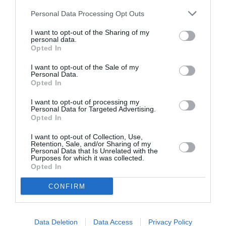
Personal Data Processing Opt Outs
I want to opt-out of the Sharing of my
personal data.
Opted In
I want to opt-out of the Sale of my
Un pin mare a blocat Via Castellammare, strada
Personal Data.
Opted In
principală din Fregene. Traficul a trebuit să fie
întrerupt temporar la această intersecție înainte ca
I want to opt-out of processing my
Personal Data for Targeted Advertising.
pompierii locale să poată îndepărta copacul. Alți
Opted In
copaci căzuți au cauzat daune gardurilor și copacilor,
I want to opt-out of Collection, Use,
Retention, Sale, and/or Sharing of my
se spune.
Personal Data that Is Unrelated with the
Purposes for which it was collected.
Opted In
Furtuna din Italia a deteriorat multe acoperișuri.
Potrivit Rai, furtuna a prăbușit mai multe cabane de
CONFIRM
lemn la Arcobaleno, un complex de plajă cu vestiare,
snack-baruri, terase de restaurante și facilități
Data Deletion
Data Access
Privacy Policy