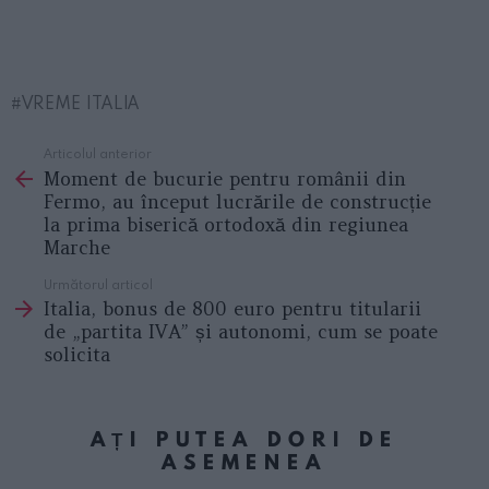
VREME ITALIA
Articolul anterior
See
Moment de bucurie pentru românii din
more
Fermo, au început lucrările de construcție
la prima biserică ortodoxă din regiunea
Marche
Următorul articol
Italia, bonus de 800 euro pentru titularii
de „partita IVA” și autonomi, cum se poate
solicita
AȚI PUTEA DORI DE
ASEMENEA