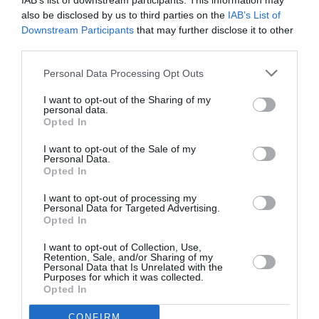
IAB’s list of downstream participants. This information may
Garavaglia (Lega), care cere eliminarea certificatului
also be disclosed by us to third parties on the
IAB’s List of
verde pentru turism:
Downstream Participants
that may further disclose it to other
third parties.
„Trebuie să facem ca Franța , care elimină totul
Personal Data Processing Opt Outs
în aprilie ”, precizează el. Pe lângă Franța, „care
I want to opt-out of the Sharing of my
elimină totul, oricine a fost în Spania știe că este
personal data.
Opted In
suficientă o autocertificare și poți intra în țară, iar
apoi poți sta afară până la 5 dimineața pentru viața
I want to opt-out of the Sale of my
Personal Data.
de noapte. Trebuie să ne adaptăm pentru a nu pierde
Opted In
cota de piață.”
I want to opt-out of processing my
Personal Data for Targeted Advertising.
Opted In
Italia deschide granițele pentru turiștii vaccinați: ”2
I want to opt-out of Collection, Use,
iunie este sărbătoare naţională şi acela poate fi
Retention, Sale, and/or Sharing of my
Personal Data that Is Unrelated with the
momentul pentru redeschiderea turismului”
Purposes for which it was collected.
Opted In
Fostul primar al Romei, Virginia Raggi (M5S): „Super
CONFIRM