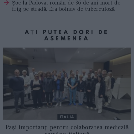
Șoc la Padova, român de 36 de ani mort de
frig pe stradă. Era bolnav de tuberculoză
AȚI PUTEA DORI DE
ASEMENEA
ITALIA
Pași importanți pentru colaborarea medicală
româno-italiană