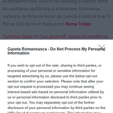
evenimente mari, servicii de catering și turism, firme
de curățenie, spălătorie și întreținere. Estimarea
vorbește de 8 mii de locuri de muncă în pericol doar în
Roma, 500 de mii în Italia, scrie
Roma Today.
Turismul italian în ”șoc profund”, impactul pandemiei
ar putea ajunge la 100 de miliarde de euro
Gazeta Romaneasca -
Do Not Process My Personal
Information
Super Green Pass ruinează turismul
If you wish to opt-out of the sale, sharing to third parties, or
processing of your personal or sensitive information for
Nu pușine voci critică obligativitatea introdusă de
targeted advertising by us, please use the below opt-out
guvern, pentru turiști, de a prezenta super Green
section to confirm your selection. Please note that after your
opt-out request is processed you may continue seeing
Pass, care se obține cu trei doze de vaccin sau
interest-based ads based on personal information utilized by
certificat de vindecare.
us or personal information disclosed to third parties prior to
your opt-out. You may separately opt-out of the further
În primul rând ministrul Turismului, Massimo
disclosure of your personal information by third parties on the