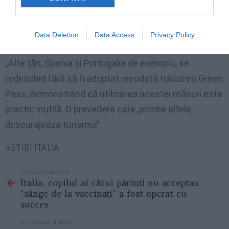
Green Pass inutil și dăunător: alimentează diviziunile
sociale și ruinează turismul”, a scris Raggi pe
Data Deletion
Data Access
Privacy Policy
Facebook.
„Alte țări, Spania și Portugalia de exemplu, se
redeschid fără să fi adoptat vreodată folosirea Green
Pass, demonstrând că utilizarea acestei măsuri este
practic inutilă. O prevedere care, printre altele,
descurajeaza turismul”.
STIRI ITALIA
Articolul anterior
See
Italia, copilul ai cărui părinți nu acceptau
more
”sânge de la vaccinați” a fost operat cu
succes
Următorul articol