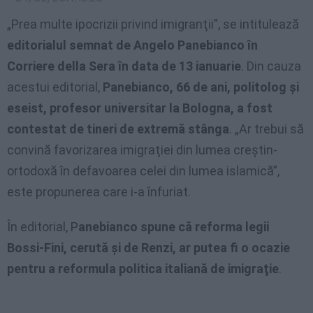
„Prea multe ipocrizii privind imigranţii”, se intitulează
editorialul semnat de Angelo Panebianco în
Corriere della Sera în data de 13 ianuarie
. Din cauza
acestui editorial,
Panebianco, 66 de ani, politolog şi
eseist, profesor universitar la Bologna, a fost
contestat de tineri de extremă stânga
. „Ar trebui să
convină favorizarea imigraţiei din lumea creştin-
ortodoxă în defavoarea celei din lumea islamică”,
este propunerea care i-a înfuriat.
În editorial, P
anebianco spune că reforma legii
Bossi-Fini, cerută şi de Renzi, ar putea fi o ocazie
pentru a reformula politica italiană de imigraţie
.