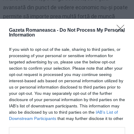
avansată din punct de vedere economic nu-şi poate
permite să importe prea multă forţă de muncă
necalificată. Peste un anumit prag, nu o poate
Gazeta Romaneasca -
Do Not Process My Personal
absorbi pe pieţele legale, sfârşind astfel prin a le
Information
favoriza pe cele ilegale, gestionate de criminalitate.
If you wish to opt-out of the sale, sharing to third parties, or
Un efect colateral al unei politici inspirată de
processing of your personal or sensitive information for
convenabilitate este că vom face să o ducă bine şi
targeted advertising by us, please use the below opt-out
section to confirm your selection. Please note that after your
imigranţii pe care îi primim.
opt-out request is processed you may continue seeing
interest-based ads based on personal information utilized by
Şi apoi există alte consideraţii care ar trebui să intre
us or personal information disclosed to third parties prior to
your opt-out. You may separately opt-out of the further
în evaluările celor care decid politica imigraţiei. De
disclosure of your personal information by third parties on the
exemplu, anumite grupuri, care provin din anumite
IAB’s list of downstream participants. This information may
ţări, ar
trebui să fie privilegiate faţă de alte grupuri,
also be disclosed by us to third parties on the
IAB’s List of
Downstream Participants
that may further disclose it to other
provenite din alte ţări,
dacă se constată că
third parties.
imigranţii de primul tip pot fi integraţi mai uşor faţă