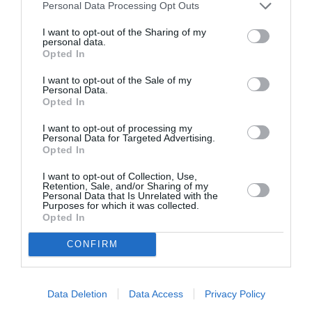
Personal Data Processing Opt Outs
de cei de tipul al doilea.
I want to opt-out of the Sharing of my
personal data.
Este posibil să convină favorizarea imigraţiei din
Opted In
lumea creştin-ortodoxă în defavoarea, dincolo de
I want to opt-out of the Sale of my
anumite praguri, şi ţinând cont de diferenţele în
Personal Data.
Opted In
ratele de natalitate, celei din lumea islamică. Cel
I want to opt-out of processing my
puţin, aceasta ar trebui să fie o temă legitimă de
Personal Data for Targeted Advertising.
discuţie.
Opted In
I want to opt-out of Collection, Use,
O politică realistă, bazată pe convenabilitate, ar
Retention, Sale, and/or Sharing of my
Personal Data that Is Unrelated with the
trebui în concluzie să-şi pună probleme de alegere,
Purposes for which it was collected.
Opted In
de selectare (de monitorizat şi revăzut în timp, sub
CONFIRM
lumina experienţei).
Nu e vorba să se inventeze
nimic
. Alte ţări au luat-o deja pe acest drum.”
Data Deletion
Data Access
Privacy Policy