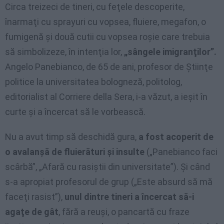
Circa treizeci de tineri, cu feţele descoperite,
înarmaţi cu sprayuri cu vopsea, fluiere, megafon, o
fumigenă şi două cutii cu vopsea roşie care trebuia
să simbolizeze, în intenţia lor,
„sângele imigranţilor”.
Angelo Panebianco, de 65 de ani, profesor de Ştiinţe
politice la universitatea bologneză, politolog,
editorialist al Corriere della Sera, i-a văzut, a ieşit în
curte şi a încercat să le vorbească.
Nu a avut timp să deschidă gura,
a fost acoperit de
o avalanşă de fluierături şi insulte
(„Panebianco faci
scârbă”, „Afară cu rasiştii din universitate”). Şi când
s-a apropiat profesorul de grup („Este absurd să mă
faceţi rasist”),
unul dintre tineri a încercat să-i
agaţe de gât
, fără a reuşi, o pancartă cu fraze