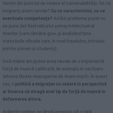
facem din punctul de vedere al convenabilităţii. De ce
imigranţi avem nevoie?
Cu ce caracteristici, cu ce
eventuale competenţe?
Astăzi problema poate nu
se pune dat fiind ridicatul şomaj intelectual al
tinerilor (care rămâne grav, şi analizând bine
statisticile oficiale care, în mod fraudulos, introduc
printre şomeri şi studenţii).
Însă mâine am putea avea nevoie de o importantă
forţă de muncă calificată, de exemplu în sectoare
tehnice lăsate neacoperite de tinerii noştri. În acest
caz, o
politică a imigraţiei cu vedere în perspectivă
ar încerca să atragă acel tip de forţă de muncă în
defavoarea altora.
Având în vedere, pe lângă aceasta, că o ţară