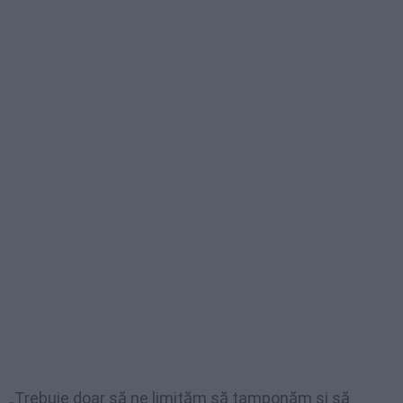
„Trebuie doar să ne limităm să tamponăm şi să