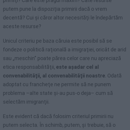
primiţi? Care este pragul maxim? Câte resurse
putem pune la dispoziţia primirii dacă o vrem
decentă? Cui şi căror altor necesităţi le îndepărtăm
aceste resurse?
Unicul criteriu pe baza căruia este posibil să se
fondeze o politică raţională a imigraţiei, oricât de arid
sau „meschin” poate părea celor care nu apreciază
etica responsabilităţii,
este aşadar cel al
convenabilităţii, al convenabilităţii noastre
. Odată
adoptat cu francheţe ne permite să ne punem
problema –alte state şi-au pus-o deja– cum să
selectăm imigranţii.
Este evident că dacă folosim criteriul primirii nu
putem selecta. În schimb, putem, şi trebuie, să o