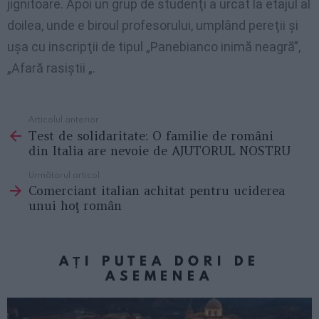
jignitoare. Apoi un grup de studenţi a urcat la etajul al
doilea, unde e biroul profesorului, umplând pereţii şi
uşa cu inscripţii de tipul „Panebianco inimă neagră”,
„Afară rasiştii „.
Articolul anterior
See
Test de solidaritate: O familie de români
more
din Italia are nevoie de AJUTORUL NOSTRU
Următorul articol
Comerciant italian achitat pentru uciderea
unui hoţ român
AȚI PUTEA DORI DE
ASEMENEA