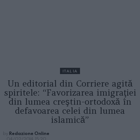
ITALIA
Un editorial din Corriere agită
spiritele: “Favorizarea imigraţiei
din lumea creştin-ortodoxă în
defavoarea celei din lumea
islamică”
by
Redazione Online
04/02/2014, 15:20