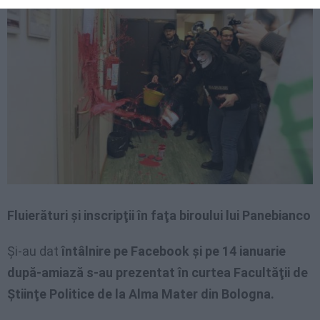
Fluierături şi inscripţii în faţa biroului lui Panebianco
Şi-au dat
întâlnire pe Facebook şi pe 14 ianuarie
după-amiază s-au prezentat în curtea Facultăţii de
Ştiinţe Politice de la Alma Mater din Bologna.