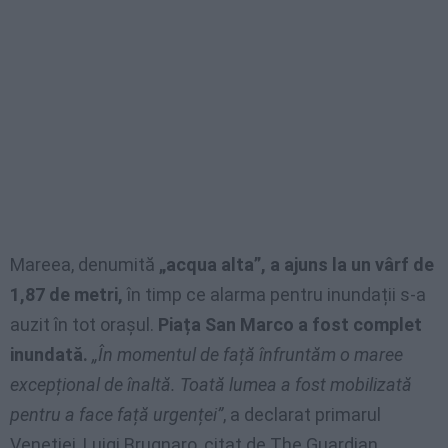
Mareea, denumită
„acqua alta”, a ajuns la un vârf de
1,87 de metri,
în timp ce alarma pentru inundații s-a
auzit în tot orașul.
Piața San Marco a fost complet
inundată.
„În momentul de față înfruntăm o maree
excepțional de înaltă. Toată lumea a fost mobilizată
pentru a face față urgenței”
, a declarat primarul
Veneției, Luigi Brugnaro, citat de The Guardian.