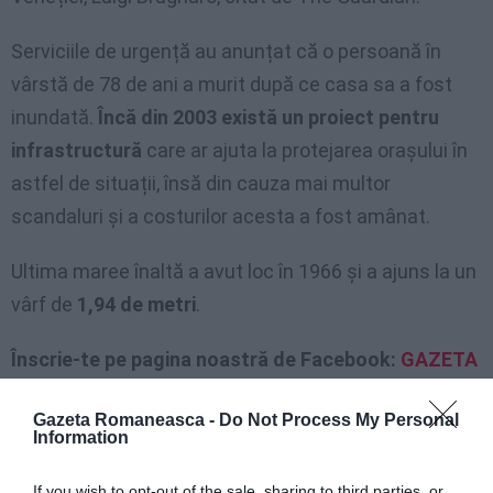
Serviciile de urgență au anunțat că o persoană în
vârstă de 78 de ani a murit după ce casa sa a fost
inundată.
Încă din 2003 există un proiect pentru
infrastructură
care ar ajuta la protejarea orașului în
astfel de situații, însă din cauza mai multor
scandaluri și a costurilor acesta a fost amânat.
Ultima maree înaltă a avut loc în 1966 și a ajuns la un
vârf de
1,94 de metri
.
Înscrie-te pe pagina noastră de Facebook:
GAZETA
ROMÂNEASCĂ
Gazeta Romaneasca -
Do Not Process My Personal
Information
If you wish to opt-out of the sale, sharing to third parties, or