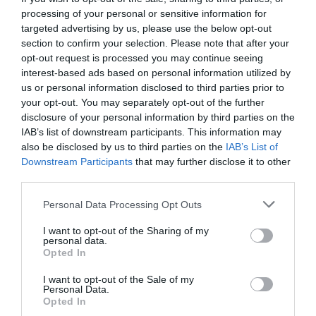
processing of your personal or sensitive information for
targeted advertising by us, please use the below opt-out
section to confirm your selection. Please note that after your
opt-out request is processed you may continue seeing
interest-based ads based on personal information utilized by
us or personal information disclosed to third parties prior to
your opt-out. You may separately opt-out of the further
disclosure of your personal information by third parties on the
IAB’s list of downstream participants. This information may
also be disclosed by us to third parties on the
IAB’s List of
ROMANI IN ITALIA
STIRI ITALIA
Downstream Participants
that may further disclose it to other
third parties.
Articolul anterior
See
O mamă îşi caută fiica, plecată de 7 ani în
more
Personal Data Processing Opt Outs
Italia: „Vreau să ştiu dacă Ioana e în viaţă”
I want to opt-out of the Sharing of my
Următorul articol
personal data.
Opted In
Palermo, ucigaș la 16 ani, adolescent
român condamnat la 10 ani de închisoare
I want to opt-out of the Sale of my
pentru crimă. ”Am vrut să-i fur banii”
Personal Data.
Opted In