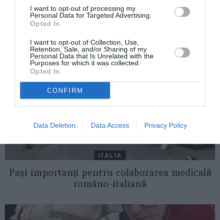
I want to opt-out of processing my
AȚI PUTEA DORI DE
Personal Data for Targeted Advertising.
Opted In
ASEMENEA
I want to opt-out of Collection, Use,
Retention, Sale, and/or Sharing of my
Personal Data that Is Unrelated with the
Purposes for which it was collected.
Opted In
CONFIRM
Data Deletion
Data Access
Privacy Policy
ITALIA
Pași importanți pentru colaborarea medicală
româno-italiană