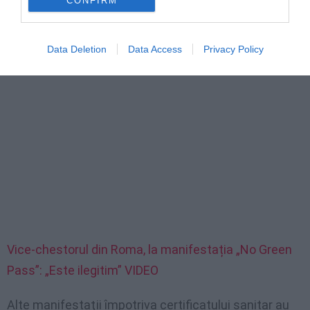
CONFIRM
Data Deletion
Data Access
Privacy Policy
Vice-chestorul din Roma, la manifestația „No Green
Pass”: „Este ilegitim” VIDEO
Alte manifestaţii împotriva certificatului sanitar au