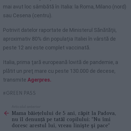
mai avut loc sâmbătă în Italia: la Roma, Milano (nord)
sau Cesena (centru).
Potrivit datelor raportate de Ministerul Sănătăţii,
aproximativ 80% din populaţia Italiei în vârstă de
peste 12 ani este complet vaccinată.
Italia, prima ţară europeană lovită de pandemie, a
plătit un preţ mare cu peste 130.000 de decese,
transmite
Agerpres.
GREEN PASS
Articolul anterior
See
Mama băiețelului de 5 ani, răpit la Padova,
more
nu îl denunță pe tatăl copilului: ”Nu îmi
doresc arestul lui, vreau linişte şi pace”