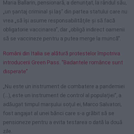
Maria Ballarin, pensionară, a denunţat, la rândul său,
„un şantaj criminal şi laş” din partea statului care nu
vrea „să îşi asume responsabilităţile şi să facă
obligatorie vaccinarea”, dar „obligă indirect oamenii
să se vaccineze pentru a putea merge la muncă”.
Români din Italia se alătură protestelor împotriva
introducerii Green Pass. ”Badantele românce sunt
disperate”
„Nu este un instrument de combatere a pandemiei
(…), este un instrument de control al populaţiei”, a
adăugat timpul marşului soţul ei, Marco Salvatori,
fost angajat al unei bănci care s-a grăbit să se
pensioneze pentru a evita testarea o dată la două
zile.