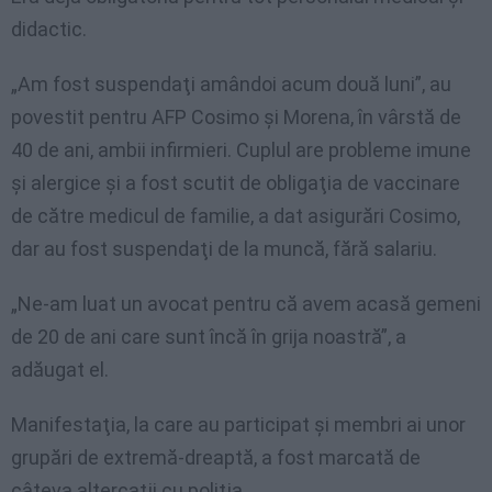
didactic.
„Am fost suspendaţi amândoi acum două luni”, au
povestit pentru AFP Cosimo şi Morena, în vârstă de
40 de ani, ambii infirmieri. Cuplul are probleme imune
şi alergice şi a fost scutit de obligaţia de vaccinare
de către medicul de familie, a dat asigurări Cosimo,
dar au fost suspendaţi de la muncă, fără salariu.
„Ne-am luat un avocat pentru că avem acasă gemeni
de 20 de ani care sunt încă în grija noastră”, a
adăugat el.
Manifestaţia, la care au participat şi membri ai unor
grupări de extremă-dreaptă, a fost marcată de
câteva altercaţii cu poliţia.