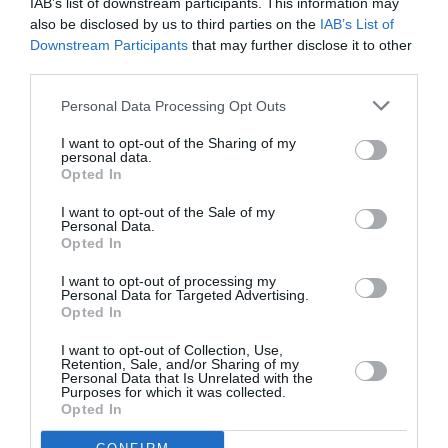
IAB’s list of downstream participants. This information may
also be disclosed by us to third parties on the
IAB’s List of
Downstream Participants
that may further disclose it to other
third parties.
„Ultima mea zi de lucru este pe 15 şi în acea zi voi
Personal Data Processing Opt Outs
face telemuncă, pentru că din acea zi sunt obligat să
I want to opt-out of the Sharing of my
prezint acest permis fascist de liberă trecere”, a
personal data.
Opted In
spus el.
I want to opt-out of the Sale of my
Personal Data.
Manifestaţia a fost autorizată, dar câteva sute de
Opted In
persoane s-au desprins din marş, încercând să
I want to opt-out of processing my
ajungă la sediul guvernului.
Personal Data for Targeted Advertising.
Opted In
Poliţia a trebuit să folosească tunuri cu apă şi gaze
I want to opt-out of Collection, Use,
Retention, Sale, and/or Sharing of my
lacrimogene pentru a-i opri pe cei mai violenţi.
Personal Data that Is Unrelated with the
Purposes for which it was collected.
Potrivit agenţiei AGI, mai multe persoane au fost
Opted In
arestate.