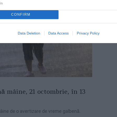
In
CONFIRM
Data Deletion
Data Access
Privacy Policy
ă mâine, 21 octombrie, în 13
mâine de o avertizare de vreme galbenă.