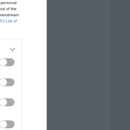
 personal
out of the
 downstream
B’s List of