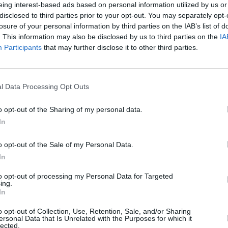
eing interest-based ads based on personal information utilized by us or
 regiuni
: Calabria, Lombardia, Trentino Alto
disclosed to third parties prior to your opt-out. You may separately opt-
zio , Molise, Puglia, Sicilia, Toscana,
losure of your personal information by third parties on the IAB’s list of
. This information may also be disclosed by us to third parties on the
IA
Participants
that may further disclose it to other third parties.
ortocalie mâine în Lombardia
l Data Processing Opt Outs
ozelor meteo disponibile, pentru mâine,
o opt-out of the Sharing of my personal data.
 o alertă portocalie pentru unele zone din
In
o opt-out of the Sale of my Personal Data.
 riscul hidraulic este evaluată în
In
tellina mijlocie-inferioară, Bergamo Orobie.
to opt-out of processing my Personal Data for Targeted
ing.
In
o opt-out of Collection, Use, Retention, Sale, and/or Sharing
ersonal Data that Is Unrelated with the Purposes for which it
lected.