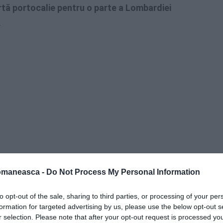
rtă portocalie pentru o parte a Lombardiei
.
omaneasca -
Do Not Process My Personal Information
aulic, hidrogeologic și de furtună
din nordul
to opt-out of the sale, sharing to third parties, or processing of your per
formation for targeted advertising by us, please use the below opt-out s
r selection. Please note that after your opt-out request is processed y