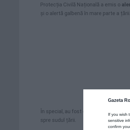
Protecția Civilă Națională a emis o
ale
și o alertă galbenă în mare parte a țării
Gazeta R
În special, au fost evaluate
riscul hidr
If you wish 
spre sudul țării.
sensitive in
confirm you