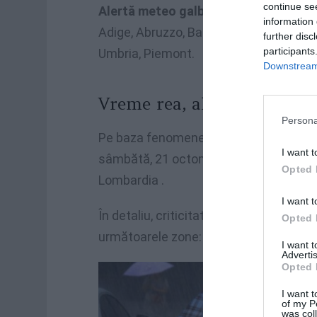
continue se
Alertă meteo galbenă în treisprezece
information 
Adige, Abruzzo, Basilicata, Campania, La
further disc
participants
Umbria, Piemont.
Downstream 
Vreme rea, alertă meteo p
Persona
Pe baza fenomenelor în curs și a progn
I want t
sâmbătă, 21 octombrie, a fost evaluată
Opted 
Lombardia .
I want t
În detaliu, criticitatea moderată pentru
Opted 
următoarele zone: Câmpia centrală, Val
I want 
Advertis
Opted 
I want t
of my P
was col