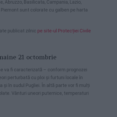
e, Abruzzo, Basilicata, Campania, Lazio,
a, Piemont sunt colorate cu galben pe harta
tate publicat zilnic
pe site-ul Protecției Civile
maine 21 octombrie
ne va fi caracterizată – conform prognozei
eori perturbată cu ploi și furtuni locale în
i în sudul Pugliei. În altă parte vor fi mulți
izolate. Vânturi uneori puternice, temperaturi