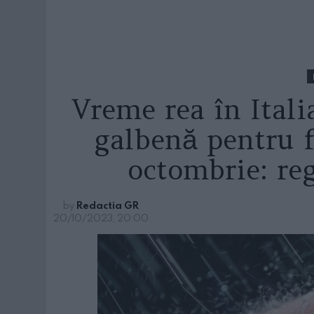
Vreme rea în Italia
galbenă pentru 
octombrie: reg
by
Redactia GR
20/10/2023, 20:00