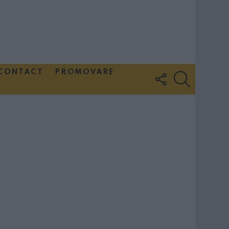
CONTACT
PROMOVARE
FOLLOW
SEARCH
US
Couple Photoshoot Paris