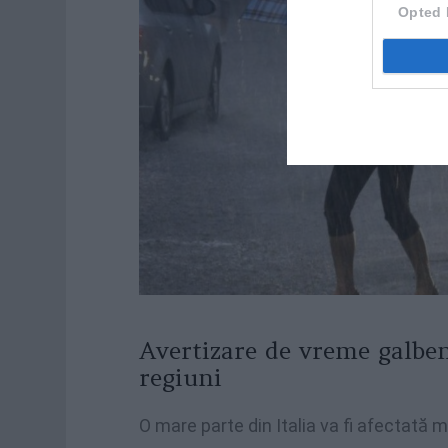
Opted 
Avertizare de vreme galben
regiuni
O mare parte din Italia va fi afectată 