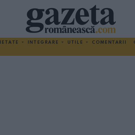
IETATE
INTEGRARE
UTILE
COMENTARII