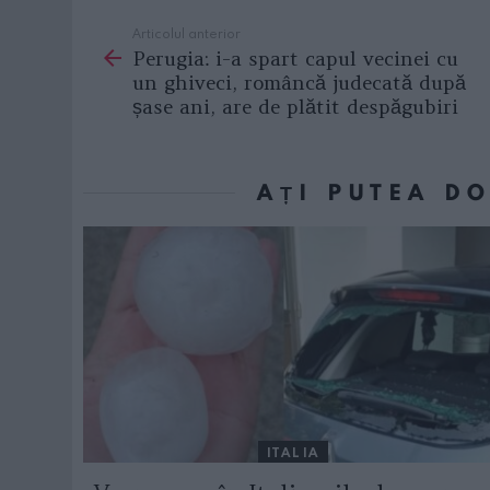
Articolul anterior
See
Perugia: i-a spart capul vecinei cu
more
un ghiveci, româncă judecată după
șase ani, are de plătit despăgubiri
AȚI PUTEA D
ITALIA