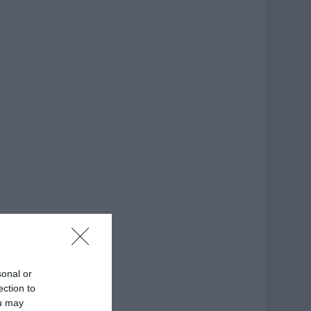
sonal or
ection to
ou may