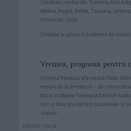
Calabria, Lombardia, Trentino Alto Adig
Molise, Puglia, Sicilia, Toscana, Umbri
Protecției Civile.
Detaliile le găsim în buletinul de critici
.
Vremea, prognoza pentru 
Ciclonul Medusa afectează Italia. Mâi
meteo de la ilmeteo.it – ​​​​de vreme des
Nord, în Marea Tireniană Central-Sudica ș
nori și doar precipitații ocazionale și 
stabile.
VREME ITALIA