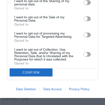
I want to opt-out of the Sharing of my
personal data.
violență și au procedat. la retrageri ale sumei
Opted In
maxime care se putea retrage”, scrie
Reggio Online
.
I want to opt-out of the Sale of my
Personal Data.
Au mai fost arestați un român de 19 ani, în provincia
Opted In
Bologna, și un altul de 25 de ani, prins la Modena.
I want to opt-out of processing my
Personal Data for Targeted Advertising.
„Investigațiile sunt încă în desfășurare pentru a
Opted In
verifica dacă autorii sunt responsabili și pentru
I want to opt-out of Collection, Use,
episoade similare care s-au petrecut și în alte
Retention, Sale, and/or Sharing of my
Personal Data that Is Unrelated with the
provincii” conchide colonelul Di Pilato care amintește:
Purposes for which it was collected.
Opted In
„
Recomandăm maximă prudență
atunci când
CONFIRM
abordați retragerile de la bancomate, aveți grijă în
prezența persoanelor suspecte, evitați locurile
izolate și,
atunci când este posibil, fiți însoțiți
”.
Data Deletion
Data Access
Privacy Policy
INFRACTIUNI