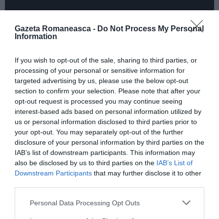
Gazeta Romaneasca -
Do Not Process My Personal
Information
If you wish to opt-out of the sale, sharing to third parties, or
processing of your personal or sensitive information for
„Persoanele fără apărare și în vârstă”
targeted advertising by us, please use the below opt-out
section to confirm your selection. Please note that after your
Militarii se aflau la Reggio Emilia pentru a prinde
opt-out request is processed you may continue seeing
interest-based ads based on personal information utilized by
banda care efectuase mai multe atacuri în același
us or personal information disclosed to third parties prior to
mod între septembrie și august în filialele Unicredit
your opt-out. You may separately opt-out of the further
din Ravenna. „Făptuitorii au ales victimele
disclosure of your personal information by third parties on the
IAB’s list of downstream participants. This information may
selectându-le mai ales dintre
persoanele fără
also be disclosed by us to third parties on the
IAB’s List of
apărare și în vârstă
– spune colonelul Gianluigi Di
Downstream Participants
that may further disclose it to other
third parties.
Pilato, comandantul carabinierilor din Ravenna – Au
pândit lângă bancomate, au așteptat ca victimele să
Personal Data Processing Opt Outs
introducă codul secret și apoi au intervenit cu