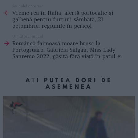
Articolul anterior
See
Vreme rea în Italia, alertă portocalie și
more
galbenă pentru furtuni sâmbătă, 21
octombrie: regiunile în pericol
Următorul articol
Româncă faimoasă moare brusc la
Portogruaro: Gabriela Salgau, Miss Lady
Sanremo 2022, găsită fără viață în patul ei
AȚI PUTEA DORI DE
ASEMENEA