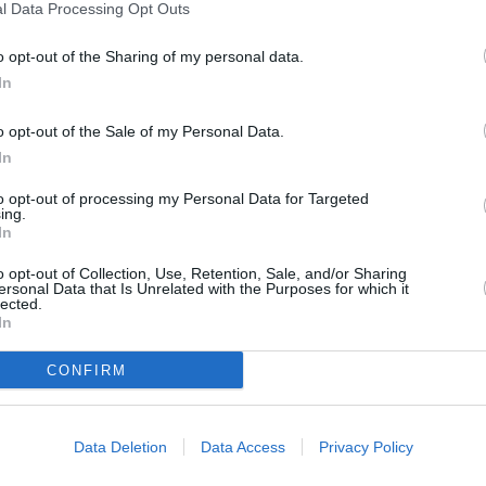
l Data Processing Opt Outs
o opt-out of the Sharing of my personal data.
In
fuzia care se face uneori între români și
o opt-out of the Sale of my Personal Data.
Și consideră că
românii ar trebui să arate
In
ă prejudecăți și manifestări împotriva
to opt-out of processing my Personal Data for Targeted
 că majoritatea populației are ce are cu
ing.
In
e româncele „badante” să intre în grevă,
a și sunt neplătiți să facă același lucru
– ca
o opt-out of Collection, Use, Retention, Sale, and/or Sharing
ersonal Data that Is Unrelated with the Purposes for which it
lected.
mnitatea de a fi un DAC
născut din
In
d. și să aibe curajul de a spune lucrurilor pe
CONFIRM
și în țara noastră să ne calce în picioare …
Data Deletion
Data Access
Privacy Policy
pânii noștri.
Dar imperiul roman să nu