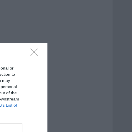
sonal or
ection to
ou may
 personal
out of the
 downstream
B’s List of