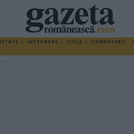
IETATE
INTEGRARE
UTILE
COMENTARII
t DACII”