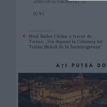
uităm că nu mai există.(…)»
(C.V.)
Articolul anterior
See
Noul Badea Cârțan a trecut de
more
Torino: „Voi depune la Columna lui
Traian țărână de la Sarmizegetusa”
AȚI PUTEA D