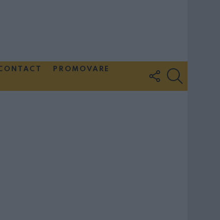
CONTACT
PROMOVARE
FOLLOW
SEARCH
US
Couple Photoshoot Paris