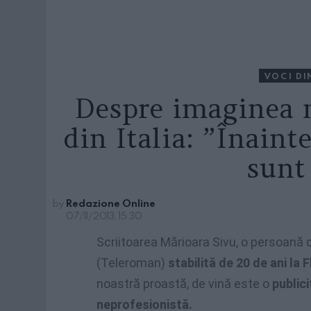
VOCI DI
Despre imaginea 
din Italia: ”Înaint
sunt
by
Redazione Online
07/11/2013, 15:30
Scriitoarea Mărioara Sivu, o persoană cu
(Teleroman)
stabilită de 20 de ani la 
noastră proastă, de vină este o
public
neprofesionistă.