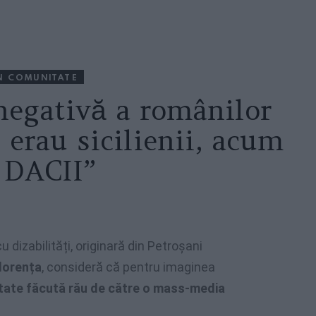
N COMUNITATE
negativă a românilor
e erau sicilienii, acum
 DACII”
 dizabilități, originară din Petroșani
Florența
, consideră că pentru imaginea
itate făcută rău de către o mass-media