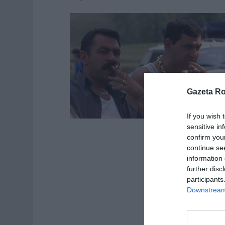
Gazeta R
If you wish 
sensitive in
confirm you
continue se
information 
further disc
participants
Downstream 