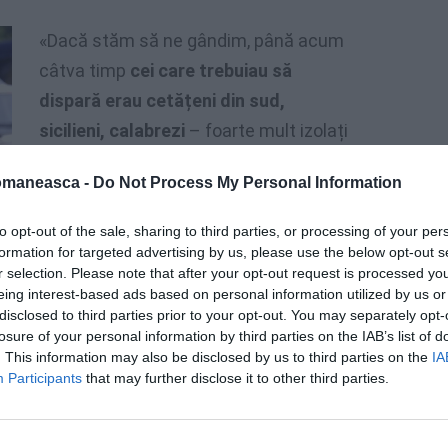
«Dacă stăm să ne gândim, până acum
câtva timp
cei care trebuiau să
dispară erau cetățeni din sud,
sicilieni, calabrezi
– foarte mult izolați
și considerați toți mafioți – astăzi locul
omaneasca -
Do Not Process My Personal Information
lor a fost luat de străini.
to opt-out of the sale, sharing to third parties, or processing of your per
formation for targeted advertising by us, please use the below opt-out s
r selection. Please note that after your opt-out request is processed y
eing interest-based ads based on personal information utilized by us or
disclosed to third parties prior to your opt-out. You may separately opt-
losure of your personal information by third parties on the IAB’s list of
. This information may also be disclosed by us to third parties on the
IA
Participants
that may further disclose it to other third parties.