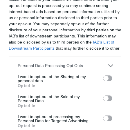
legătură între oameni și autorități pentru că este
opt-out request is processed you may continue seeing
interest-based ads based on personal information utilized by
momentul ca împreună să fim mai bine. Dintre noi,
us or personal information disclosed to third parties prior to
împreună cu noi
pentru ca vocea noastră să fie
your opt-out. You may separately opt-out of the further
disclosure of your personal information by third parties on the
auzită!”
.
IAB’s list of downstream participants. This information may
also be disclosed by us to third parties on the
IAB’s List of
Adriana Maria Weissenbacher- Ancona
Downstream Participants
that may further disclose it to other
third parties.
Nicolae Stan candidează la Misterbianco, în Sicilia:
Personal Data Processing Opt Outs
”Asta înseamnă o egalitate a drepturilor noastre în
I want to opt-out of the Sharing of my
țara în care trăim”
personal data.
Opted In
Andreea Arnăutu candidează pentru un loc de
I want to opt-out of the Sale of my
Personal Data.
consilier local la Primăria Romei: ”Candidez pentru
Opted In
românii care au prins rădăcini aici”
I want to opt-out of processing my
Personal Data for Targeted Advertising.
Un român candidează la alegerile locale din Torino.
Opted In