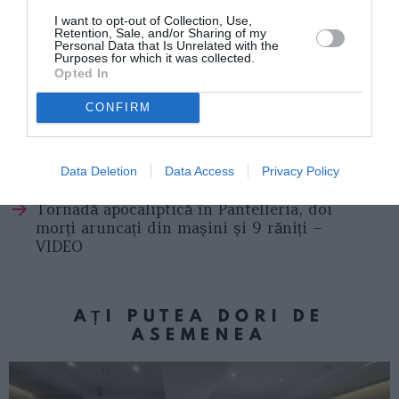
Cristian Mihai Pascariu: ”Luați în serios importanța
I want to opt-out of Collection, Use,
Retention, Sale, and/or Sharing of my
alegerilor!”
Personal Data that Is Unrelated with the
Purposes for which it was collected.
Opted In
ROMANI IN ITALIA
STIRI ITALIA
CONFIRM
Articolul anterior
See
Tragedie în Calabria, un tânăr român de 20
more
de ani s-a înecat în timp ce înota în mare
Data Deletion
Data Access
Privacy Policy
Următorul articol
Tornadă apocaliptică în Pantelleria, doi
morți aruncați din mașini și 9 răniți –
VIDEO
AȚI PUTEA DORI DE
ASEMENEA