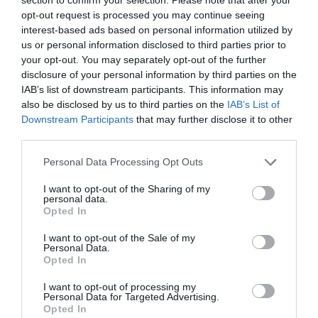
natural este mai amenințat ca niciodată în istoria
opt-out request is processed you may continue seeing
omenirii. Magnitudinea acestei amenințări se arată în
interest-based ads based on personal information utilized by
faptul că miza nu mai este calitatea vieții, ci
us or personal information disclosed to third parties prior to
your opt-out. You may separately opt-out of the further
ocrotirea ei pe planeta noastră.
disclosure of your personal information by third parties on the
IAB’s list of downstream participants. This information may
Pentru prima dată în istorie, omul este capabil să
also be disclosed by us to third parties on the
IAB’s List of
Downstream Participants
that may further disclose it to other
distrugă viața pe pământ. Armele nucleare sunt
third parties.
simbolul titanismului prometeic al omului, expresia
Personal Data Processing Opt Outs
tangibilă a „complexului omnipotenței” a „omului-
dumnezeu” contemporan.”
I want to opt-out of the Sharing of my
personal data.
Opted In
Cuvintele Sanctității Sale ne cheamă deopotrivă la
I want to opt-out of the Sale of my
reflecție și acțiune și ne amintește că e nevoie să ne
Personal Data.
Opted In
întoarcem la rugăciunea de mulțumire pentru toate
și să renunțăm la falsa autonomie autodistructivă a
I want to opt-out of processing my
Personal Data for Targeted Advertising.
omului contemporan.
Opted In