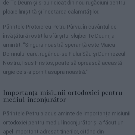
de Te Deum și s-au ridicat din nou rugăciuni pentru
ploaie liniștită și încetarea calamităților.
Părintele Protoiereu Petru Pârvu, în cuvântul de
învățătură rostit la sfârșitul slujbei Te Deum, a
amintit: “Singura noastră speranță este Maica
Domnului care, rugându-se Fiului Său și Dumnezeul
Nostru, Iisus Hristos, poate să oprească această
urgie ce s-a pornit asupra noastră.”
Importanța misiunii ortodoxiei pentru
mediul înconjurător
Părintele Petru a adus aminte de importanța misiunii
ortodoxiei pentru mediul înconjurător și a făcut un
apel important adresat tinerilor, citând din