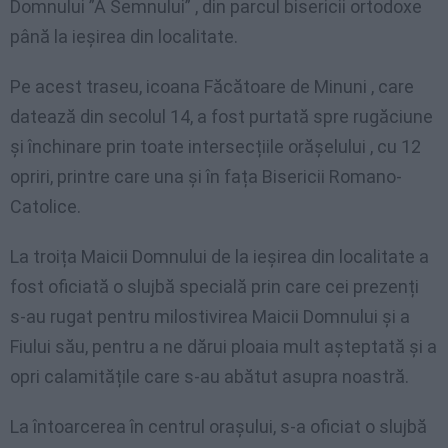
Domnului ”A Semnului” , din parcul bisericii ortodoxe
până la ieșirea din localitate.
Pe acest traseu, icoana Făcătoare de Minuni , care
datează din secolul 14, a fost purtată spre rugăciune
și închinare prin toate intersecțiile orășelului , cu 12
opriri, printre care una și în fața Bisericii Romano-
Catolice.
La troița Maicii Domnului de la ieșirea din localitate a
fost oficiată o slujbă specială prin care cei prezenți
s-au rugat pentru milostivirea Maicii Domnului și a
Fiului său, pentru a ne dărui ploaia mult așteptată și a
opri calamitățile care s-au abătut asupra noastră.
La întoarcerea în centrul orașului, s-a oficiat o slujbă