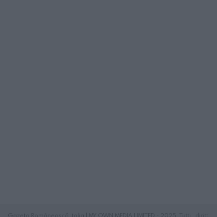
Gazeta Românească Italia | MY OWN MEDIA LIMITED - 2025. Tutti i diritti