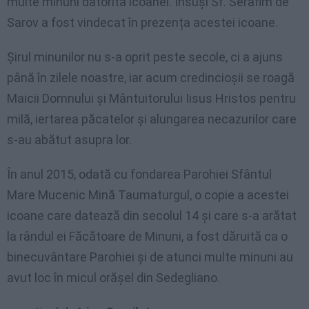
multe minuni datorită icoanei. Însuși Sf. Serafim de
Sarov a fost vindecat în prezența acestei icoane.
Șirul minunilor nu s-a oprit peste secole, ci a ajuns
până în zilele noastre, iar acum credincioșii se roagă
Maicii Domnului și Mântuitorului Iisus Hristos pentru
milă, iertarea păcatelor și alungarea necazurilor care
s-au abătut asupra lor.
În anul 2015, odată cu fondarea Parohiei Sfântul
Mare Mucenic Mină Taumaturgul, o copie a acestei
icoane care datează din secolul 14 și care s-a arătat
la rândul ei Făcătoare de Minuni, a fost dăruită ca o
binecuvântare Parohiei și de atunci multe minuni au
avut loc în micul orășel din Sedegliano.