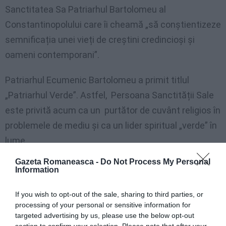
Sanctitatea Sa Patriarhul Bartolomeu al
Constantinopolului care îi cheamă „să conștientizeze
semnificația unei vieți de creștini credincioși și
oameni contemporani”.
Patriarhul Ecumenic Bartolomeu a primit titlul
„Patriarhul Verde”. Astfel, Persoana Sanctității Sale
este privită acum ca un purtător de cuvânt religios în
problemele de mediu și ca un lider spiritual „verde” în
lume.
Gazeta Romaneasca -
Do Not Process My Personal
De asemenea, prin extensie, poziția Patriarhiei
Information
Ecumenice în favoarea responsabilității de mediu
If you wish to opt-out of the sale, sharing to third parties, or
este exprimată prin cuvintele sale: “Este o
processing of your personal or sensitive information for
convingere comună că în epoca noastră mediul
targeted advertising by us, please use the below opt-out
section to confirm your selection. Please note that after your