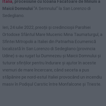
Italia
, procesiune cu Icoana Făcătoare de Minuni a
Maicii Domnului
”A Semnului” la San Lorenzo di
Sedegliano.
Ieri, 24 iulie 2022, preoții și credincioșii Parohiei
Ortodoxe Sfântul Mare Mucenic Mina Taumaturgul, a
Sfintei Mitropolii a Italiei din Patriarhia Ecumenică
localizată în San Lorenzo di Sedegliano (provincia
Udine) s-au rugat lui Dumnezeu și Maicii Domnului și
tuturor sfinților pentru îndurare și ajutor în aceste
vremuri de mare încercare, când seceta a pus
stăpânire pe nord-estul Italiei provocând un incendiu
masiv în Podișul Carstic între Monfalcone și Trieste.