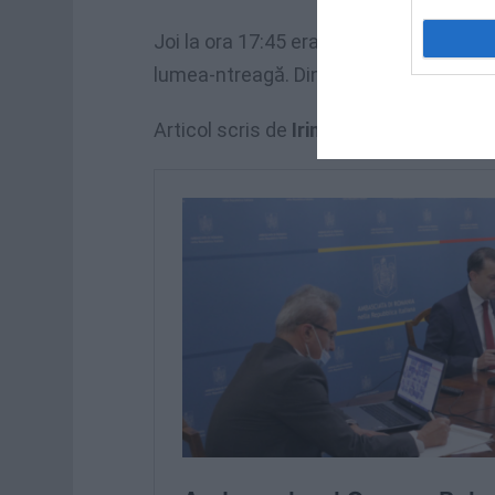
Joi la ora 17:45 erau înscriși la votul
lumea-ntreagă. Dintre care, în Italia, de
Articol scris de
Irina Gavriluț