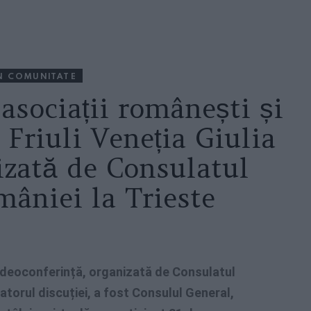
N COMUNITATE
asociații românești și
 Friuli Veneția Giulia
izată de Consulatul
mâniei la Trieste
videoconferință, organizată de Consulatul
atorul discuției, a fost Consulul General,