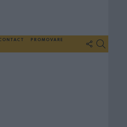
CONTACT
PROMOVARE
FOLLOW
SEARCH
US
Couple Photoshoot Paris