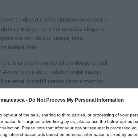
ubiect de discuție a fost promovarea votului
data de 6 decembrie vor avea loc alegerile
pora s-a lovit de cozi uriașe, timp
rte îndepărtate.
mple, mai ales în contextul pandemic actual,
 Avem nevoie de un telefon mobil sau un
să de email (diferită pentru fiecare membru
omaneasca -
Do Not Process My Personal Information
 sugerat 3 site-uri sigure, de pe care putem
votdiaspora.ro. Accesăm unul dintre aceste
to opt-out of the sale, sharing to third parties, or processing of your per
formation for targeted advertising by us, please use the below opt-out s
otul prin corespondență, deoarece este o
r selection. Please note that after your opt-out request is processed y
 serios acestă metodă. Nu se colectează date!
eing interest-based ads based on personal information utilized by us or