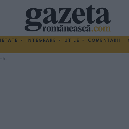
IETATE
INTEGRARE
UTILE
COMENTARII
ei la Trieste