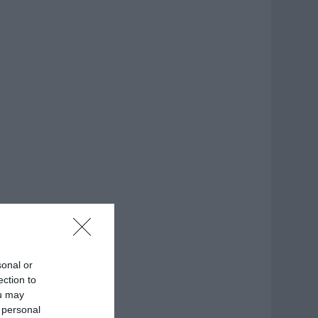
sonal or
ection to
ou may
 personal