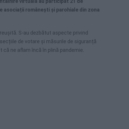
tâlnire virtuală au participat 21 de
e asociații românești și parohiale din zona
 reușită. S-au dezbătut aspecte privind
secțiile de votare și măsurile de siguranță
t că ne aflam încă în plină pandemie.