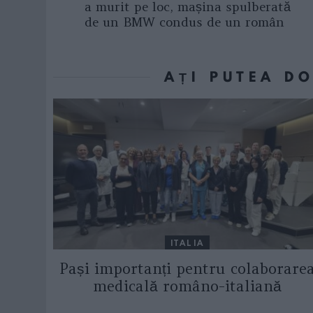
a murit pe loc, mașina spulberată
de un BMW condus de un român
AȚI PUTEA D
ITALIA
Pași importanți pentru colaborare
medicală româno-italiană