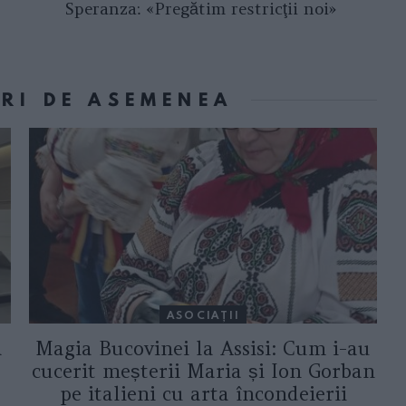
Speranza: «Pregătim restricţii noi»
ORI DE ASEMENEA
ASOCIAŢII
a
Magia Bucovinei la Assisi: Cum i-au
cucerit meșterii Maria și Ion Gorban
pe italieni cu arta încondeierii