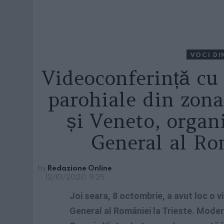
VOCI DI
Videoconferință cu 
parohiale din zona
și Veneto, organ
General al Ro
by
Redazione Online
12/10/2020, 9:25
Joi seara, 8 octombrie, a avut loc o 
General al României la Trieste. Moder