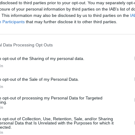
disclosed to third parties prior to your opt-out. You may separately opt-
acest drept fundamental al cetățeanului,
losure of your personal information by third parties on the IAB’s list of
onsul, Cosmin Victor Lotreanu, în cadrul
. This information may also be disclosed by us to third parties on the
IA
Participants
that may further disclose it to other third parties.
cita până la data de 22 octombrie 2020. Iar
l Data Processing Opt Outs
ână la data de 11 noiembrie 2020. Cetățenii
 la Consulatul de care aparțin, însă vor
o opt-out of the Sharing of my personal data.
l preplătit de stat.
In
o opt-out of the Sale of my Personal Data.
i, care au rezidența în Italia. Pentru a
In
 buletinul italian sau foaia de rezidență, pe
to opt-out of processing my Personal Data for Targeted
ing.
In
are au buletinul expirat, din cauza
o opt-out of Collection, Use, Retention, Sale, and/or Sharing
 un contract de muncă italian, însă le
ersonal Data that Is Unrelated with the Purposes for which it
lected.
In