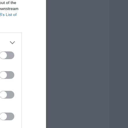
out of the
 downstream
B’s List of