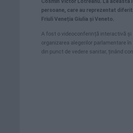
Cosmin Victor Lotreanu. La această în
persoane, care au reprezentat diferit
Friuli Veneția Giulia și Veneto.
A fost o videoconferință interactivă și
organizarea alegerilor parlamentare în 
din punct de vedere sanitar, ținând con