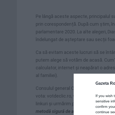
Pe lângă aceste aspecte, principalul s
prin corespondență. După cum știm, în 
parlamentare 2020. La alte alegeri, Dias
îndelungat de așteptare sau secții foa
Ca să evitam aceste lucruri să se întâ
putem alege să votăm de acasă. Cum?
calculator, internet și neapărat o adre
al familiei).
Gazeta R
Consulul general Cosmin Lotreanu ne-a
vota: votdeclic.ro, votstrainatate.ro, 
If you wish 
sensitive in
linkuri și urmărim pașii.
„Să încurajăm v
confirm you
metodă sigură de a vota. Să fie luată în
continue se