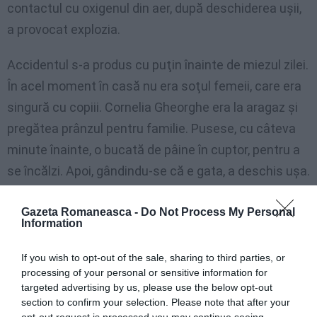
contactul cu oxigenul din aer, după deschiderea uşii,
a provocat explozia.
Accidentul s-a produs cu puţin înainte de miezul zilei.
În acel moment în casă nu era soţul femeii, care era
singură cu copiii. Cornelia Gheorghe era la aragaz şi
pregătea prânzul pentru familie. Pusese, cu câteva
minute înainte, o bucată de pâine în cuptor, pentru a
se încălzi. Apoi, gândindu-se că e gata, a deschis uşa.
A fost cuprinsă de flăcări.
Gazeta Romaneasca -
Do Not Process My Personal
Information
Explozia a dus la spargerea ferestrelor şi la ruperea
obloanelor: bucăţile de sticlă au fost recuperate la
If you wish to opt-out of the sale, sharing to third parties, or
câţiva metri distanţă, în curtea spre care dau
processing of your personal or sensitive information for
targeted advertising by us, please use the below opt-out
ferestrele locuinţelor sociale. La faţa locului au sosit
section to confirm your selection. Please note that after your
imediat ambulanţele, carabinierii şi pompierii, în timp