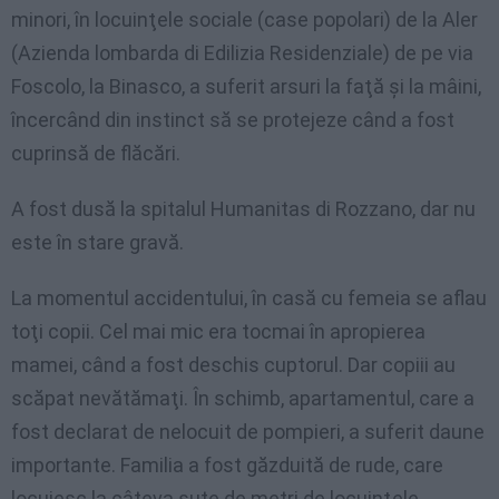
minori, în locuinţele sociale (case popolari) de la Aler
(Azienda lombarda di Edilizia Residenziale) de pe via
Foscolo, la Binasco, a suferit arsuri la faţă şi la mâini,
încercând din instinct să se protejeze când a fost
cuprinsă de flăcări.
A fost dusă la spitalul Humanitas di Rozzano, dar nu
este în stare gravă.
La momentul accidentului, în casă cu femeia se aflau
toţi copii. Cel mai mic era tocmai în apropierea
mamei, când a fost deschis cuptorul. Dar copiii au
scăpat nevătămaţi. În schimb, apartamentul, care a
fost declarat de nelocuit de pompieri, a suferit daune
importante. Familia a fost găzduită de rude, care
locuiesc la câteva sute de metri de locuinţele