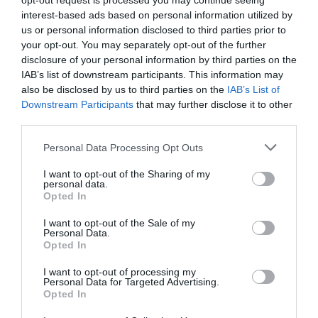
opt-out request is processed you may continue seeing
interest-based ads based on personal information utilized by
ce femeia a fost transportată la spital.
us or personal information disclosed to third parties prior to
your opt-out. You may separately opt-out of the further
"Am avut noroc – spune soţul -. Fiul cel mai mic era
disclosure of your personal information by third parties on the
chiar lângă ea. Eu eram plecat, în acel moment, şi mă
IAB’s list of downstream participants. This information may
also be disclosed by us to third parties on the
IAB’s List of
întorceam acasă. Am fost anunţat imediat şi m-am
Downstream Participants
that may further disclose it to other
dus repede în apartament, acum suntem găzduiţi de
third parties.
nişte rude, dar cei de la Aler ne-au asigurat că
Personal Data Processing Opt Outs
locuinţa va fi locuibilă în curând".
I want to opt-out of the Sharing of my
personal data.
Nouă mii de euro, este suma pe care va trebui să o
Opted In
plătească Aler pentru a reface locuinţa lui Gheorghe
I want to opt-out of the Sale of my
Personal Data.
Gheorghe.
Opted In
Bărbatul, după marea spaimă trăită din cauza riscului
I want to opt-out of processing my
Personal Data for Targeted Advertising.
enorm la care a fost supusă familia sa, acum atacă
Opted In
în mod dur instituţia locuinţelor sociale. "Noi am