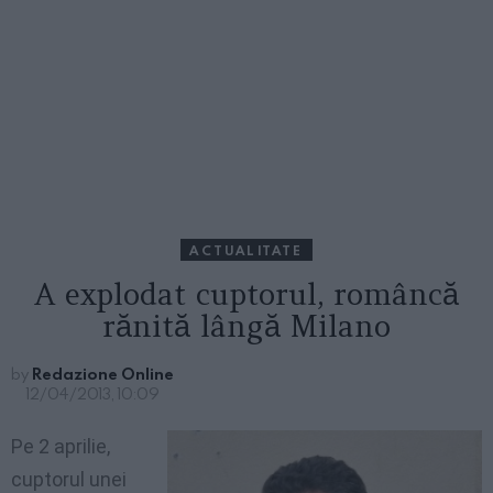
ACTUALITATE
A explodat cuptorul, româncă
rănită lângă Milano
by
Redazione Online
12/04/2013, 10:09
Pe 2
aprilie
,
cuptorul
unei