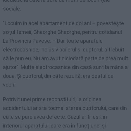
sociale.
"Locuim în acel apartament de doi ani – povesteşte
soţul femeii, Gheorghe Gheorghe, pentru cotidianul
La Provincia Pavese. – Dar toate aparatele
electrocasnice, inclusiv boilerul şi cuptorul, a trebuit
să le pun eu. Nu am avut niciodată parte de prea mult
ajutor". Multe electrocasnice din casă sunt la mâna a
doua. Şi cuptorul, din câte rezultă, era destul de
vechi.
Potrivit unei prime reconstituiri, la originea
accidentului ar sta tocmai starea cuptorului, care din
câte se pare avea defecte. Gazul ar fi ieşit în
interiorul aparatului, care era în funcţiune. şi