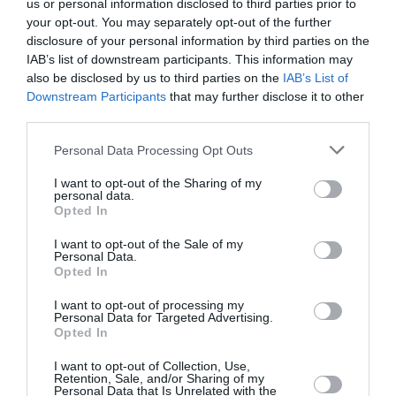
us or personal information disclosed to third parties prior to
your opt-out. You may separately opt-out of the further
Articolul anterior
See
disclosure of your personal information by third parties on the
A explodat cuptorul, româncă rănită lângă
more
IAB’s list of downstream participants. This information may
Milano
also be disclosed by us to third parties on the
IAB’s List of
Downstream Participants
that may further disclose it to other
Următorul articol
third parties.
Breaking News / Spargere la Consulatul
român de la Milano
Personal Data Processing Opt Outs
I want to opt-out of the Sharing of my
personal data.
AȚI PUTEA DORI DE
Opted In
ASEMENEA
I want to opt-out of the Sale of my
Personal Data.
Opted In
I want to opt-out of processing my
Personal Data for Targeted Advertising.
Opted In
I want to opt-out of Collection, Use,
Retention, Sale, and/or Sharing of my
Personal Data that Is Unrelated with the