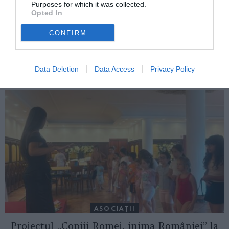
Purposes for which it was collected.
Opted In
CONFIRM
ITALIA
Concursul Miss Badante 2026: informații
despre înscrieri și participare
Data Deletion
Data Access
Privacy Policy
ASOCIAŢII
Proiectul „Copiii Romei, inima României” la