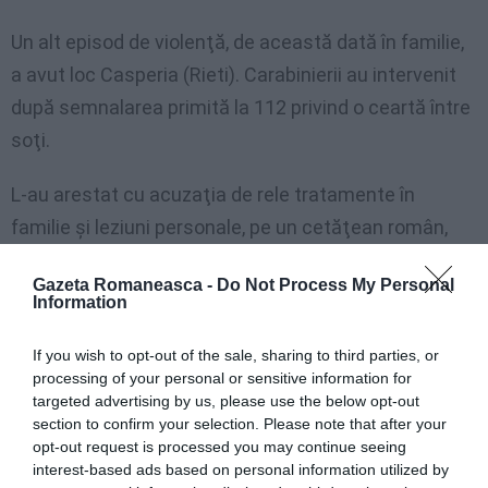
Un alt episod de violenţă, de această dată în familie,
a avut loc Casperia (Rieti). Carabinierii au intervenit
după semnalarea primită la 112 privind o ceartă între
soţi.
L-au arestat cu acuzaţia de rele tratamente în
familie şi leziuni personale, pe un cetăţean român,
A.G., de 58 de ani. Soţia lui, O.T., de 46 de ani,
Gazeta Romaneasca -
Do Not Process My Personal
româncă, din cauza bătăilor suferite a trebuit să
Information
recurgă la îngrijiri medicale la spitalul De Lellis din
If you wish to opt-out of the sale, sharing to third parties, or
Rieti unde medicii i-au diagnosticat leziuni şi
processing of your personal or sensitive information for
traumatisme vindecabile în 25 de zile. Bărbatul, care
targeted advertising by us, please use the below opt-out
şi-a mai agresat şi alte dăţi soţia, a fost dus la
section to confirm your selection. Please note that after your
opt-out request is processed you may continue seeing
penitenciarul din Rieti.
interest-based ads based on personal information utilized by