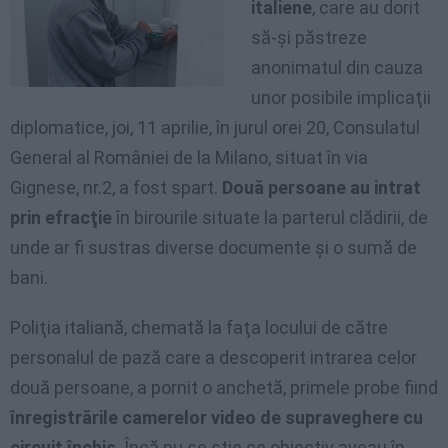
italiene
, care au dorit
să-şi păstreze
anonimatul din cauza
unor posibile implicaţii
diplomatice, joi, 11 aprilie, în jurul orei 20, Consulatul
General al României de la Milano, situat în via
Gignese, nr.2, a fost spart.
Două persoane au intrat
prin efracţie
în birourile situate la parterul clădirii, de
unde ar fi sustras diverse documente şi o sumă de
bani.
Poliţia italiană, chemată la faţa locului de către
personalul de pază care a descoperit intrarea celor
două persoane, a pornit o anchetă, primele probe fiind
înregistrările camerelor video de supraveghere cu
circuit închis
. Încă nu se ştie ce obiectiv aveau în