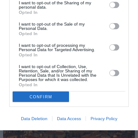
I want to opt-out of the Sharing of my
personal data.
normal
.”
Opted In
Andi Rădiu
I want to opt-out of the Sale of my
Personal Data.
Opted In
I want to opt-out of processing my
Articolul anterior
See
Personal Data for Targeted Advertising.
Agresate de propriul partener
more
Opted In
Următorul articol
I want to opt-out of Collection, Use,
A înjunghiat un albanez și l-a acuzat de
Retention, Sale, and/or Sharing of my
Personal Data that Is Unrelated with the
viol, româncă denunțată
Purposes for which it was collected.
Opted In
CONFIRM
AȚI PUTEA DORI DE
ASEMENEA
Data Deletion
Data Access
Privacy Policy