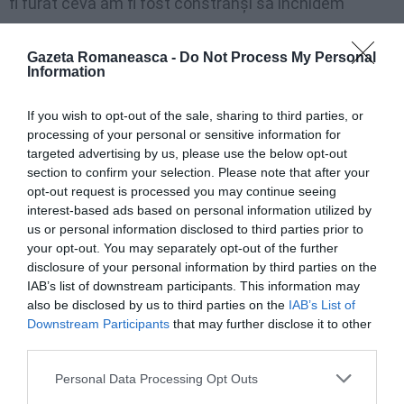
fi furat ceva am fi fost constrânşi să închidem
activitatea pentru cercetări. Poliţia italiană a fost
chemată imediat de către personalul de pază, cei doi
Gazeta Romaneasca -
Do Not Process My Personal
Information
indivizi au dispărut şi nu au avut timp să facă vreo
daună sau sa sustragă ceva. Ca în orice misiune
If you wish to opt-out of the sale, sharing to third parties, or
processing of your personal or sensitive information for
diplomatică, camerele de înregistrare sunt peste tot,
targeted advertising by us, please use the below opt-out
poliţia a putut vizona imaginile. Vă pot confirma că
section to confirm your selection. Please note that after your
acest eveniment nu a perturbat cu nimic activitatea
opt-out request is processed you may continue seeing
interest-based ads based on personal information utilized by
consulară
.”
us or personal information disclosed to third parties prior to
your opt-out. You may separately opt-out of the further
George Bologan consideră că circulă tot felul de
disclosure of your personal information by third parties on the
IAB’s list of downstream participants. This information may
comentarii despre acest eveniment care au
also be disclosed by us to third parties on the
IAB’s List of
distorsionat realitatea. ”Eu cred că există
dorinţa
Downstream Participants
that may further disclose it to other
third parties.
unora de a discredita activitatea consulatului şi a
funcţionarilor
. E o încercare de a ne pune beţe în
Personal Data Processing Opt Outs
roate. Eu însă vă asigur că
totul funcţionează