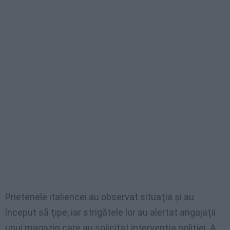
Prietenele italiencei au observat situaţia şi au
început să ţipe, iar strigătele lor au alertat angajaţii
unui magazin care au solicitat intervenţia poliţiei. A