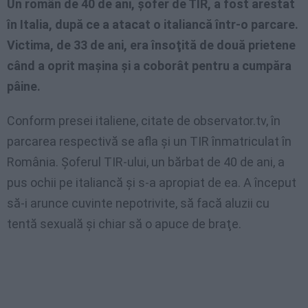
Un român de 40 de ani, şofer de TIR, a fost arestat
în Italia, după ce a atacat o italiancă într-o parcare.
Victima, de 33 de ani, era însoţită de două prietene
când a oprit maşina şi a coborât pentru a cumpăra
pâine.
Conform presei italiene, citate de observator.tv, în
parcarea respectivă se afla şi un TIR înmatriculat în
România. Şoferul TIR-ului, un bărbat de 40 de ani, a
pus ochii pe italiancă şi s-a apropiat de ea. A început
să-i arunce cuvinte nepotrivite, să facă aluzii cu
tentă sexuală şi chiar să o apuce de braţe.