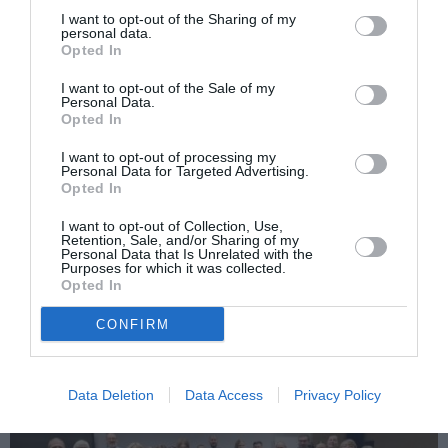
I want to opt-out of the Sharing of my
ROMANI IN ITALIA
STIRI ITALIA
personal data.
Opted In
Articolul anterior
See
I want to opt-out of the Sale of my
Viitorul ministru de Externe aruncă bomba:
more
Personal Data.
«Am putea ajunge până la 15 parlamentari
Opted In
care să reprezinte Diaspora»
I want to opt-out of processing my
Următorul articol
Personal Data for Targeted Advertising.
Opted In
Decizie deosebită a Vaticanului: muncitorii
străini sezonieri vor putea să-și facă
I want to opt-out of Collection, Use,
rezidența în Italia pe adresa parohiilor
Retention, Sale, and/or Sharing of my
Personal Data that Is Unrelated with the
Purposes for which it was collected.
Opted In
AȚI PUTEA DORI DE
CONFIRM
ASEMENEA
Data Deletion
Data Access
Privacy Policy