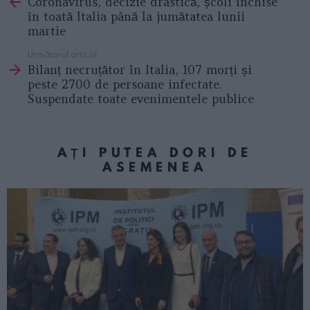
Coronavirus, decizie drastică, școli închise
more
în toată Italia până la jumătatea lunii
martie
Următorul articol
Bilanț necruțător în Italia, 107 morți și
peste 2700 de persoane infectate.
Suspendate toate evenimentele publice
AȚI PUTEA DORI DE
ASEMENEA