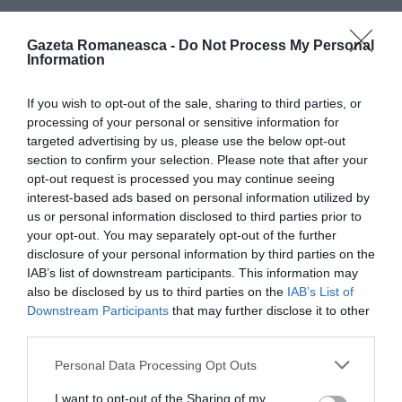
Poliţiştii urmează să stabilească cum funcționa în
Gazeta Romaneasca -
Do Not Process My Personal
continuare service-ul auto, cu toate că a rămas fără
Information
autorizaţie din anul 2018.
If you wish to opt-out of the sale, sharing to third parties, or
Înscrie-te pe pagina noastră de Facebook:
GAZETA
processing of your personal or sensitive information for
targeted advertising by us, please use the below opt-out
ROMÂNEASCĂ
section to confirm your selection. Please note that after your
opt-out request is processed you may continue seeing
interest-based ads based on personal information utilized by
us or personal information disclosed to third parties prior to
your opt-out. You may separately opt-out of the further
disclosure of your personal information by third parties on the
IAB’s list of downstream participants. This information may
also be disclosed by us to third parties on the
IAB’s List of
Downstream Participants
that may further disclose it to other
third parties.
Personal Data Processing Opt Outs
I want to opt-out of the Sharing of my