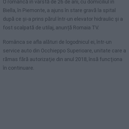
O româncă în vârstă de 26 de ani, cu domiciliul în
Biella, în Piemonte, a ajuns în stare gravă la spital
după ce şi-a prins părul într-un elevator hidraulic şi a
fost scalpată de utilaj, anunță Romaia TV.
Românca se afla alături de logodnicul ei, într-un
service auto din Occhieppo Superioare, unitate care a
rămas fără autorizaţie din anul 2018, însă funcţiona
în continuare.