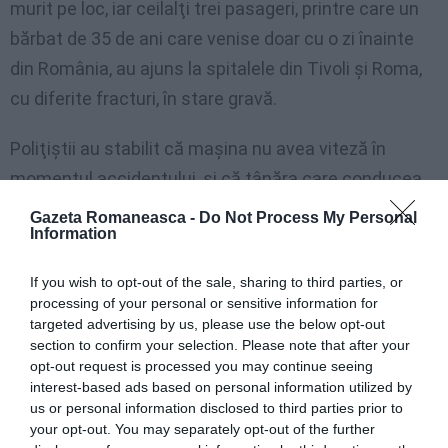
murit pe loc, iar ceilalţi trei pasageri, printre care un
bărbat de 35 de ani care venise doar cu o zi înainte
din România, au ajuns la spitalele din Tivoli şi Roma,
cu diferite fracturi, în stare gravă.
Poliţiştii au stabilit că maşina nu avea viteză în
momentul accidentului, şi că tânăra care conducea
nu consumase băuturi alcoolice. Cel mai probabil,
Gazeta Romaneasca -
Do Not Process My Personal
Information
accidentul s-a produs din cauză că proprietara
maşinii a aţipit la volan.
If you wish to opt-out of the sale, sharing to third parties, or
processing of your personal or sensitive information for
ACCIDENT ITALIA
targeted advertising by us, please use the below opt-out
section to confirm your selection. Please note that after your
Articolul anterior
See
opt-out request is processed you may continue seeing
Corul Patriarhiei Române şi Corul din
more
interest-based ads based on personal information utilized by
Maramureş- concerte la Fonte Nuova şi
us or personal information disclosed to third parties prior to
Mentana
your opt-out. You may separately opt-out of the further