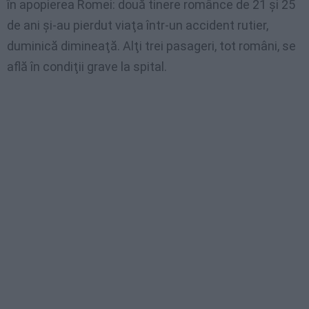
în apopierea Romei: două tinere românce de 21 şi 25
de ani şi-au pierdut viaţa într-un accident rutier,
duminică dimineaţă. Alţi trei pasageri, tot români, se
află în condiţii grave la spital.