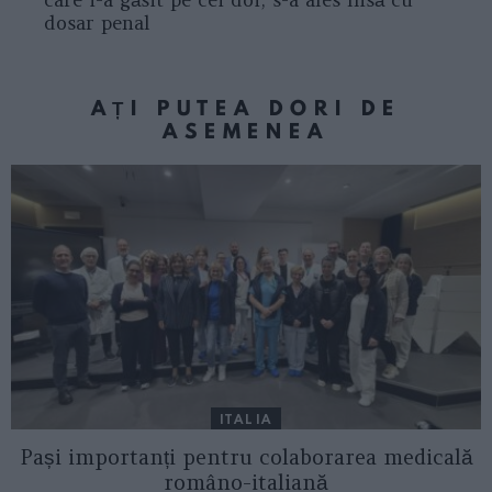
care i-a găsit pe cei doi, s-a ales însă cu
dosar penal
AȚI PUTEA DORI DE
ASEMENEA
ITALIA
Pași importanți pentru colaborarea medicală
româno-italiană