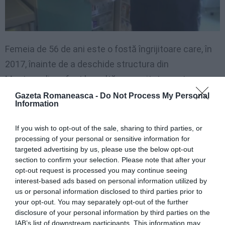
Femeia de 56 de ani este o fostă îngrijitoare care, în
2017, înainte de a deschide structura din
Monteveglio, a fost la o altă comunitate pentru
bătrâni închisă din cauza neregulilor administrative.
Gazeta Romaneasca -
Do Not Process My Personal
Information
Cele trei surori nu au fost angajate, ci au fost
colaboratoare, definite de proprietară ca „prietene
If you wish to opt-out of the sale, sharing to third parties, or
voluntare”. Niciuna nu avea calificări care să permită
processing of your personal or sensitive information for
targeted advertising by us, please use the below opt-out
profesiile din sănătate.
section to confirm your selection. Please note that after your
opt-out request is processed you may continue seeing
Pentru judecătorul de instrucție, interceptările și
interest-based ads based on personal information utilized by
us or personal information disclosed to third parties prior to
mărturiile de mediu au demascat un „climat de
your opt-out. You may separately opt-out of the further
opresiune generală și violență față de persoanele în
disclosure of your personal information by third parties on the
IAB’s list of downstream participants. This information may
vârstă spitalizate”. Amenințările și umilințele, inclusiv