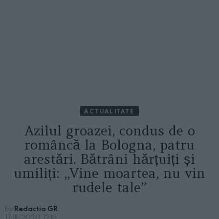
ACTUALITATE
Azilul groazei, condus de o
româncă la Bologna, patru
arestări. Bătrâni hărțuiți și
umiliți: „Vine moartea, nu vin
rudele tale”
by
Redactia GR
17/11/2020, 12:18