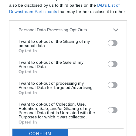
also be disclosed by us to third parties on the
IAB’s List of
cele sexuale, erau adesea legate de nevoile lor
Downstream Participants
that may further disclose it to other
zilnice, cum ar fi nevoile corporale sau asistența la
third parties.
masa și băile.
Personal Data Processing Opt Outs
I want to opt-out of the Sharing of my
Investigațiile au început în ianuarie după moartea, la
personal data.
Opted In
spitalul Bazzano, a unui oaspete de 83 de ani în casa-
familie. Conducerea spitalului a alertat carabinierii,
I want to opt-out of the Sale of my
Personal Data.
raportând răni suspecte pe corpul persoanei în
Opted In
vârstă, apoi fiul victimei a făcut plângere la
I want to opt-out of processing my
Carabinierii NAS. «Nu bănuiam nimic – a spus el
Personal Data for Targeted Advertising.
Opted In
pentru ANSA – tatăl meu mi-a spus că l-au tratat
I want to opt-out of Collection, Use,
urât, dar suferea de demență senilă și eu nu am dat
Retention, Sale, and/or Sharing of my
Personal Data that Is Unrelated with the
greutate la ceea ce a spus, din păcate. Numai în
Purposes for which it was collected.
Opted In
camera de urgență mi-au spus că a fost legat de
mult timp de picioare și brațe ».
CONFIRM