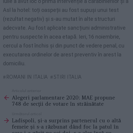
iulie a avut loc o primă intervenție a carabinierilor și a
Asl la hotel: toți oaspeții au fost supuși unui test
(rezultat negativ) și s-au mutat în alte structuri
adecvate. Au fost aplicate sancțiuni administrative
pentru suspecte în acea etapă. Ieri, 16 noiembrie,
cercul a fost închis și din punct de vedere penal, cu
executarea ordinelor de arest preventiv în arest la
domiciliu.
ROMANI IN ITALIA
STIRI ITALIA
Articolul anterior
See
Alegeri parlamentare 2020: MAE propune
more
748 de secţii de votare în străinătate
Următorul articol
Ladispoli, și-a surprins partenerul cu o altă
femeie și s-a răzbunat dând foc la patul în