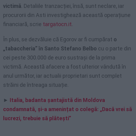
victimă
. Detaliile tranzacției, însă, sunt neclare, iar
procurorii din Asti investighează această operațiune
financiară, scrie
targatocn.it
.
În plus, se dezvăluie că Egorov ar fi cumpărat
o
„tabaccheria” în Santo Stefano Belbo
cu o parte din
cei peste 300.000 de euro sustrași de la prima
victimă. Această afacere a fost ulterior vândută în
anul următor, iar actualii proprietari sunt complet
străini de întreaga situație.
►
Italia, badanta șantajistă din Moldova
condamnată, și-a amenințat o colegă: „Dacă vrei să
lucrezi, trebuie să plătești”