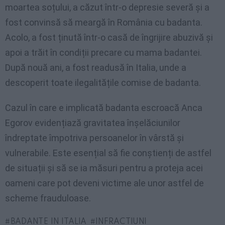
moartea soțului, a căzut într-o depresie severă și a
fost convinsă să meargă în România cu badanta.
Acolo, a fost ținută într-o casă de îngrijire abuzivă și
apoi a trăit în condiții precare cu mama badantei.
După nouă ani, a fost readusă în Italia, unde a
descoperit toate ilegalitățile comise de badanta.
Cazul în care e implicată badanta escroacă Anca
Egorov evidențiază gravitatea înșelăciunilor
îndreptate împotriva persoanelor în vârstă și
vulnerabile. Este esențial să fie conștienți de astfel
de situații și să se ia măsuri pentru a proteja acei
oameni care pot deveni victime ale unor astfel de
scheme frauduloase.
BADANTE IN ITALIA
INFRACTIUNI