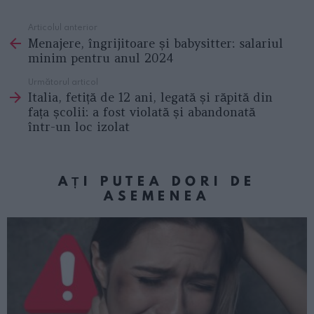
Articolul anterior
See
Menajere, îngrijitoare și babysitter: salariul
more
minim pentru anul 2024
Următorul articol
Italia, fetiță de 12 ani, legată și răpită din
fața școlii: a fost violată și abandonată
într-un loc izolat
AȚI PUTEA DORI DE
ASEMENEA