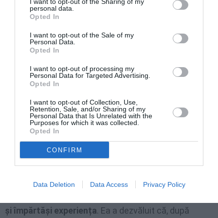
I want to opt-out of the Sharing of my
personal data.
Mărturia victimei, prezentată la TV
Opted In
I want to opt-out of the Sale of my
Personal Data.
Opted In
I want to opt-out of processing my
Personal Data for Targeted Advertising.
Opted In
I want to opt-out of Collection, Use,
Retention, Sale, and/or Sharing of my
Personal Data that Is Unrelated with the
Purposes for which it was collected.
Opted In
CONFIRM
Bătrâna a fost prezentată într-un program de televiziune pentru a-și
împărtăși experiența
Femeia în vârstă de 79 de ani, victima inițială,
a fost
Data Deletion
Data Access
Privacy Policy
prezentată într-un program de televiziune pentru a-
și împărtăși experiența
. Ea a dezvăluit că, după