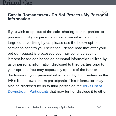
Primul Caz
Cazul inițial
implică o femeie în vârstă de 79 de ani
Gazeta Romaneasca -
Do Not Process My Personal
Information
din Castagnole delle Lanze
, care a fost sechestrată
și înșelată de badanta ei româncă. Badanta a indus-o
If you wish to opt-out of the sale, sharing to third parties, or
processing of your personal or sensitive information for
în eroare pe femeie să se mute în România, iar acolo
targeted advertising by us, please use the below opt-out
aceasta a rămas timp de nouă ani, fiind lăsată în grija
section to confirm your selection. Please note that after your
rudelor badantei. Femeia a fost ulterior readusă în
opt-out request is processed you may continue seeing
interest-based ads based on personal information utilized by
Italia și a descoperit că badanta a modificat
us or personal information disclosed to third parties prior to
semnificativ locuința ei și a efectuat operațiuni
your opt-out. You may separately opt-out of the further
disclosure of your personal information by third parties on the
bancare frauduloase.
IAB’s list of downstream participants. This information may
also be disclosed by us to third parties on the
IAB’s List of
Anca Egorov este acum în arest la domiciliu, acuzată
Downstream Participants
that may further disclose it to other
de spălare de bani și înșelăciune a unei persoane
third parties.
incapabile. Toate bunurile ei au fost confiscate.
Personal Data Processing Opt Outs