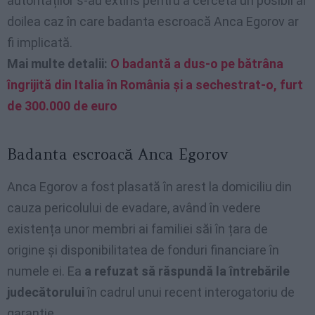
autorităților s-au extins pentru a cerceta un posibil al
doilea caz în care badanta escroacă Anca Egorov ar
fi implicată.
Mai multe detalii:
O badantă a dus-o pe bătrâna
îngrijită din Italia în România și a sechestrat-o, furt
de 300.000 de euro
Badanta escroacă Anca Egorov
Anca Egorov a fost plasată în arest la domiciliu din
cauza pericolului de evadare, având în vedere
existența unor membri ai familiei săi în țara de
origine și disponibilitatea de fonduri financiare în
numele ei. Ea
a refuzat să răspundă la întrebările
judecătorului
în cadrul unui recent interogatoriu de
garanție.