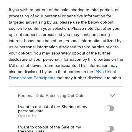
semnalată
o
ceartă
în
familie
. La
faţa
locului
au
If you wish to opt-out of the sale, sharing to third parties, or
putut
să
audă
încă
din
stradă
urletele
unei
tinere
processing of your personal or sensitive information for
targeted advertising by us, please use the below opt-out
care
cerea
ajutor
.
section to confirm your selection. Please note that after your
opt-out request is processed you may continue seeing
Des
cinzând
în
apartament
, l-au
găsit
pe
român
în
interest-based ads based on personal information utilized by
timp
ce
încerca
să-şi
sufoce
cu
mâinile
partenera
, o
us or personal information disclosed to third parties prior to
your opt-out. You may separately opt-out of the further
conaţională
de 18
ani
.
Restabilit
calmul
,
carabinierii
disclosure of your personal information by third parties on the
au
stabilit
că
bărbatul
obişnuia
să
agreseze
femeia
IAB’s list of downstream participants. This information may
also be disclosed by us to third parties on the
IAB’s List of
şi
că
în
ultimul
timp
chiar
o
ameninţase
cu
moartea
.
Downstream Participants
that may further disclose it to other
Goloman
a
fost
arestat
.
third parties.
Personal Data Processing Opt Outs
Articolul anterior
See
I want to opt-out of the Sharing of my
Consumul exagerat de alcool – sportul
more
personal data.
Opted In
preferat al tinerilor britanici
Următorul articol
I want to opt-out of the Sale of my
Personal Data.