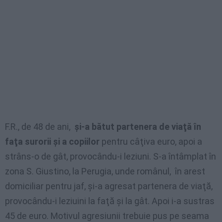
F.R., de 48 de ani,
şi-a bătut partenera de viaţă în
faţa surorii şi a copiilor
pentru câţiva euro, apoi a
strâns-o de gât, provocându-i leziuni. S-a întâmplat în
zona S. Giustino, la Perugia, unde românul, în arest
domiciliar pentru jaf, şi-a agresat partenera de viaţă,
provocându-i leziuini la faţă şi la gât. Apoi i-a sustras
45 de euro. Motivul agresiunii trebuie pus pe seama