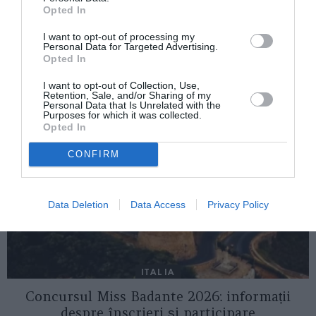
Colf & Badante/ Comisia Europeană:
Opted In
„Condiţii decente pentru lucrătorii casnici”
I want to opt-out of processing my
Personal Data for Targeted Advertising.
Opted In
AȚI PUTEA DORI DE
ASEMENEA
I want to opt-out of Collection, Use,
Retention, Sale, and/or Sharing of my
Personal Data that Is Unrelated with the
Purposes for which it was collected.
Opted In
CONFIRM
Data Deletion
Data Access
Privacy Policy
ITALIA
Concursul Miss Badante 2026: informații
despre înscrieri și participare