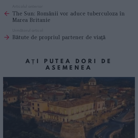
Articolul anterior
See
The Sun: Românii vor aduce tuberculoza în
more
Marea Britanie
Următorul articol
Bătute de propriul partener de viaţă
AȚI PUTEA DORI DE
ASEMENEA