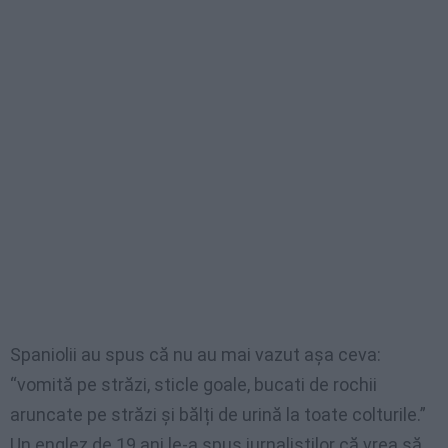
Spaniolii au spus că nu au mai vazut așa ceva:
“vomită pe străzi, sticle goale, bucati de rochii
aruncate pe străzi și bălți de urină la toate colturile.”
Un englez de 19 ani le-a spus jurnaliștilor că vrea să