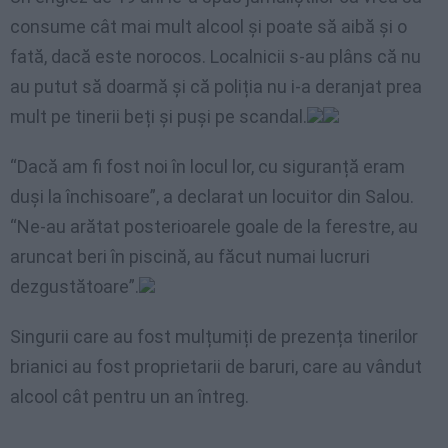
consume cât mai mult alcool și poate să aibă și o
fată, dacă este norocos. Localnicii s-au plâns că nu
au putut să doarmă și că poliția nu i-a deranjat prea
mult pe tinerii beți și puși pe scandal.
“Dacă am fi fost noi în locul lor, cu siguranță eram
duși la închisoare”, a declarat un locuitor din Salou.
“Ne-au arătat posterioarele goale de la ferestre, au
aruncat beri în piscină, au făcut numai lucruri
dezgustătoare”.
Singurii care au fost mulțumiți de prezența tinerilor
brianici au fost proprietarii de baruri, care au vândut
alcool cât pentru un an întreg.