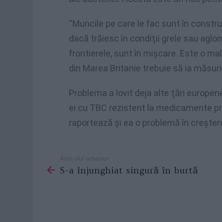
''Muncile pe care le fac sunt în construc
dacă trăiesc în condiţii grele sau agl
frontierele, sunt în mişcare. Este o mal
din Marea Britanie trebuie să ia măsuri'',
Problema a lovit deja alte ţări europe
ei cu TBC rezistent la medicamente pro
raportează şi ea o problemă în creşter
Articolul anterior
See
S-a înjunghiat singură în burtă
more