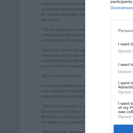
participants
porţile pentru români, au avertizat marţi experţi britanici
Downstream 
au făcut din România capitala turberculozei din Europa, 
an”, mai se mai arată în reportaj. Un jurnalist de la The 
faţa locului.
“Este de aşteptat să se întâmple un dezastru”, a avertiza
Persona
Tuberculoza multi-drog rezistentă (TBC-MDR) în România
va fi prea târziu. Estimarea este că un bolnav va infecta 
I want t
Cunoscută cândva sub numele de ''Marea Ciumă Albă'', tu
Opted 
a fost eradicată aproape total în anii 1970. Este vindecab
contaminate dacă este netratată. Dacă pacienţii nu duc pâ
I want t
poate evolua într-o tulpină mai puternică, rezistentă la 
Opted 
TBC-ul, o bombă cu ceas
I want 
În această săptămână, revista medicală The Lancet a aver
Advertis
unei super-tulpini netratabile. Publicaţia a adăugat că im
Opted 
care poate duce la apariţia în Marea Britanie a tuberculo
I want t
„TBC-ul este o bombă cu ceas. Dacă nu o anihilezi acum, 
of my P
was col
de la ''University College'' din Londra, unul dintre autorii
Opted 
România, la Institutul de Pneomoftiziologie “Marius Nasta”
Georgetei Sandu, bolnavă de TBC și căreia doctorii nu îi
“Ştim că va muri, deoarece plămânii ei sunt distruşi'', i-a