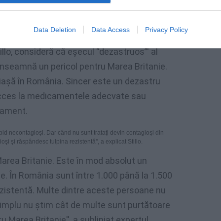
i să întrerupă tratamentul. Există riscul grav ca ea să transmită
alţii”, a adăugat medicul român.
Data Deletion
Data Access
Privacy Policy
llo, consideră că eşecul “dezastruos”' al
înseamnă un pericol pentru Marea Britanie.
iaşă în România. Sincer este un dezastru
u acces la medicamentele adecvate sau
cament.
pid necontagioşi. Dar când nu sunt trataţi devin contagioşi din
i şi răspândesc tulpina rezistentă'', a explicat Stillo.
area Britanie. Este în mod absolut un
e. În România sunt între 1.000 până la 1.500
rezistentă. Multe dintre aceste persoane nu
simplu nu ştim cât de multe sunt purtătoare
u Marea Britanie'', a subliniat expertul.