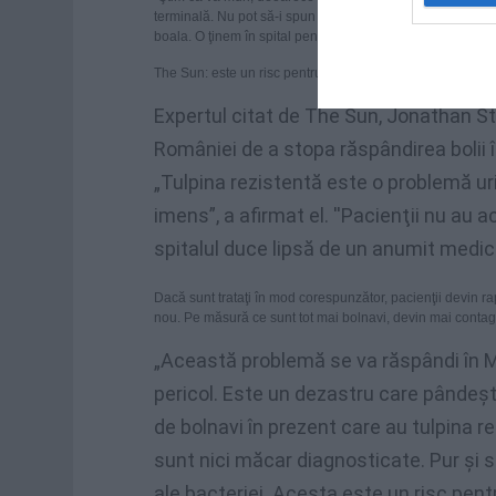
terminală. Nu pot să-i spun <<vei muri>>, pentru că va dor
boala. O ţinem în spital pentru a o opri să-i infecteze pe 
The Sun: este un risc pentru Marea Britanie
Expertul citat de The Sun, Jonathan Sti
României de a stopa răspândirea bolii 
„Tulpina rezistentă este o problemă ur
imens”, a afirmat el. ''Pacienţii nu a
spitalul duce lipsă de un anumit medi
Dacă sunt trataţi în mod corespunzător, pacienţii devin ra
nou. Pe măsură ce sunt tot mai bolnavi, devin mai contagioş
„Această problemă se va răspândi în M
pericol. Este un dezastru care pândeşt
de bolnavi în prezent care au tulpina 
sunt nici măcar diagnosticate. Pur şi 
ale bacteriei. Acesta este un risc pentr