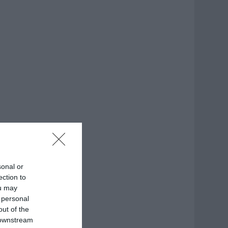
sonal or
ection to
ou may
 personal
out of the
 downstream