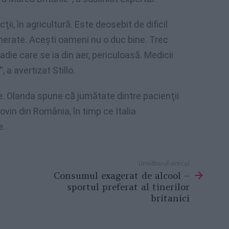
ţii, în agricultură. Este deosebit de dificil
omerate. Aceşti oameni nu o duc bine. Trec
adie care se ia din aer, periculoasă. Medicii
 a avertizat Stillo.
ne. Olanda spune că jumătate dintre pacienţii
vin din România, în timp ce Italia
e.
Următorul articol
Consumul exagerat de alcool –
sportul preferat al tinerilor
britanici