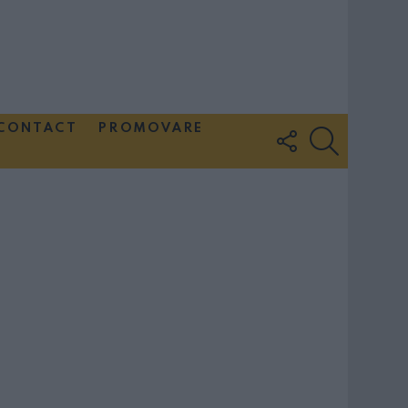
CONTACT
PROMOVARE
FOLLOW
SEARCH
US
Couple Photoshoot Paris