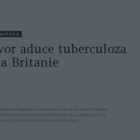
IASPORA
vor aduce tuberculoza
a Britanie
potriva imigranților a fost urmat de un val de atacuri împotriva
 dintre cele mai violente manifestări este cea a cotidianului The
e vin în țara lor îi vor îmbolnăvi de tuberculoză.