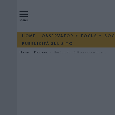
Menu
HOME
OBSERVATOR
FOCUS
SOC
PUBBLICITÀ SUL SITO
You are here:
Home
Diaspora
The Sun: Românii vor aduce tuberculoza în Marea Britanie