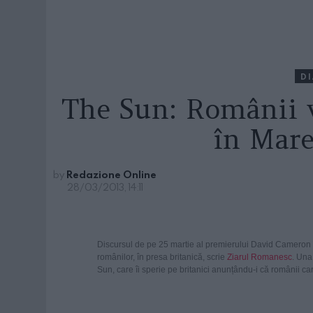
D
The Sun: Românii 
în Mare
by
Redazione Online
28/03/2013, 14:11
Discursul de pe 25 martie al premierului David Cameron îm
românilor, în presa britanică, scrie
Ziarul Romanesc
. Una
Sun, care îi sperie pe britanici anunțându-i că românii car