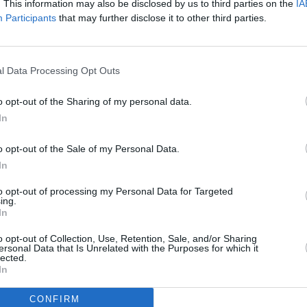
. This information may also be disclosed by us to third parties on the
IA
 în TBC, citați de The Sun. “Sărăcia şi asistenţa medicală precară
Participants
that may further disclose it to other third parties.
unde maladia pulmonară ucigaşă seceră sute de vieţi în fiecare
Sun s-a deplasat în România pentru a constata cum stă situaţia la
t expertul în TBC Jonathan Stillo, care conduce o cercetare privind
l Data Processing Opt Outs
. „Când persoana contagioasă se va afla în metroul (londonez)
între 10-15 oameni pe an”, a adăugat el.
o opt-out of the Sharing of my personal data.
berculoza a devastat Marea Britanie în perioada victoriană, dar
In
ilă cu antibiotice ieftine, dar ucide jumătate din persoanele
nă la capăt tratamentul de şase luni, bacteria care a supravieţuit
o opt-out of the Sale of my Personal Data.
medicamente.
In
to opt-out of processing my Personal Data for Targeted
tizat că o creştere a cazurilor de XDR ar putea duce la apariţia
ing.
igraţia din Europa de Est reprezintă o ameninţare „foarte reală”,
In
zei rezistente la medicamente.
o opt-out of Collection, Use, Retention, Sale, and/or Sharing
va scăpa de sub control', a declarat profesorul Alimuddin Zumla,
ersonal Data that Is Unrelated with the Purposes for which it
lected.
 raportului. Reporterul de la The Sun scrie că s-a deplasat în
In
, unde a discutat cu medici și pacienți. El descrie cazul
 mai dau șanse.
CONFIRM
 spus medicul jurnalistului. „Ea nu-şi dă seama că e în fază