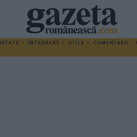
IETATE
INTEGRARE
UTILE
COMENTARII