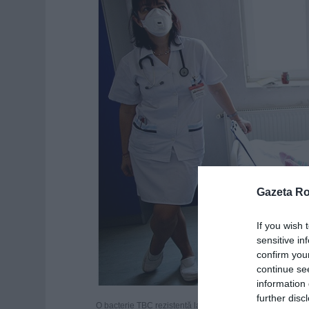
Gazeta R
If you wish 
sensitive in
confirm you
continue se
information 
further disc
O bacterie TBC rezistentă la medicamente ar putea ajung