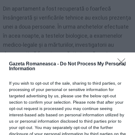
Din apartament a fost recuperată o foarfecă
însângerată şi verificările tehnice au exclus prezenţa
unei a doua persoane. În urma anchetelor efectuate
în acea noapte, a testelor biologice, a examenelor
medico-legale şi a mărturiilor, investigatorii au
descoperit că femeia s-a rănit singură pentru a
întrerupe o sarcină nedorită.
Gazeta Romaneasca -
Do Not Process My Personal
Information
Ancheta continuă acum în România, pentru a se
If you wish to opt-out of the sale, sharing to third parties, or
stabili dacă fata a fost obligata de cineva sa faca
processing of your personal or sensitive information for
acel gest disperat.
targeted advertising by us, please use the below opt-out
section to confirm your selection. Please note that after your
opt-out request is processed you may continue seeing
interest-based ads based on personal information utilized by
Articolul anterior
See
us or personal information disclosed to third parties prior to
Eroul din Padova: „Acel român mi-a salvat
more
your opt-out. You may separately opt-out of the further
viaţa”
disclosure of your personal information by third parties on the