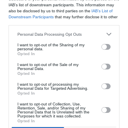
IAB’s list of downstream participants. This information may
Următorul articol
also be disclosed by us to third parties on the
IAB’s List of
The Sun: Românii vor aduce tuberculoza în
Downstream Participants
that may further disclose it to other
Marea Britanie
third parties.
Personal Data Processing Opt Outs
AȚI PUTEA DORI DE
I want to opt-out of the Sharing of my
ASEMENEA
personal data.
Opted In
I want to opt-out of the Sale of my
Personal Data.
Opted In
I want to opt-out of processing my
Personal Data for Targeted Advertising.
Opted In
I want to opt-out of Collection, Use,
Retention, Sale, and/or Sharing of my
Personal Data that Is Unrelated with the
Purposes for which it was collected.
Opted In
ITALIA