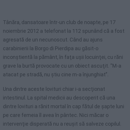
Tânăra, dansatoare într-un club de noapte, pe 17
noiembrie 2012 a telefonat la 112 spunând că a fost
agresată de un necunoscut. Când au ajuns
carabinierii la Borgo di Pierdipa au găsit-o
inconştientă la pământ, în faţa uşii locuinţei, cu răni
grave la burtă provocate cu un obiect ascuţit. “M-a
atacat pe stradă, nu ştiu cine m-a înjunghiat”.
Una dintre aceste lovituri chiar i-a secţionat
intestinul. La spital medicii au descoperit că una
dintre lovituri a rănit mortal în cap fătul de şapte luni
pe care femeia îl avea în pântec. Nici măcar o
intervenţie disperată nu a reuşit să salveze copilul.