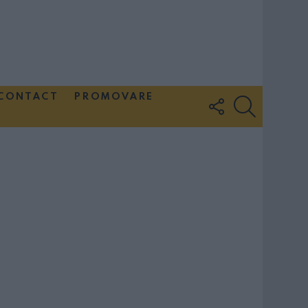
CONTACT
PROMOVARE
FOLLOW
SEARCH
US
Couple Photoshoot Paris