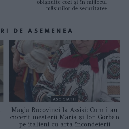
obişnuite cozi şi în mijlocul
măsurilor de securitate»
ORI DE ASEMENEA
ASOCIAŢII
a
Magia Bucovinei la Assisi: Cum i-au
cucerit meșterii Maria și Ion Gorban
pe italieni cu arta încondeierii