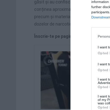
găsit și au confiscat 1.870 de euro în 
information 
further disc
conținea aproximativ două grame de coc
participants
precum și material utilizat frecvent de
Downstream 
dozelor de narcotice care urmează să 
Înscrie-te pe pagina noastră de Fac
Persona
I want t
Opted 
I want t
Opted 
I want 
Advertis
Opted 
I want t
of my P
was col
Opted 