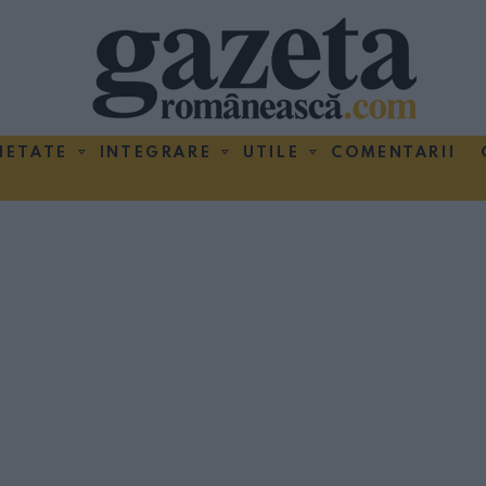
IETATE
INTEGRARE
UTILE
COMENTARII