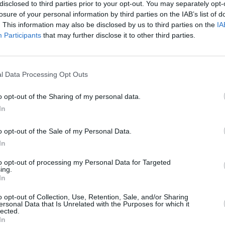
bancnote de diferite denumiri, o pungă care
disclosed to third parties prior to your opt-out. You may separately opt-
losure of your personal information by third parties on the IAB’s list of
aină, o balanță electronică de precizie,
. This information may also be disclosed by us to third parties on the
IA
 traficanții de droguri pentru ambalarea
Participants
that may further disclose it to other third parties.
fie scoase la vânzare.
ebook:
GAZETA ROMÂNEASCĂ
l Data Processing Opt Outs
o opt-out of the Sharing of my personal data.
In
o opt-out of the Sale of my Personal Data.
In
to opt-out of processing my Personal Data for Targeted
ing.
In
o opt-out of Collection, Use, Retention, Sale, and/or Sharing
ersonal Data that Is Unrelated with the Purposes for which it
lected.
In