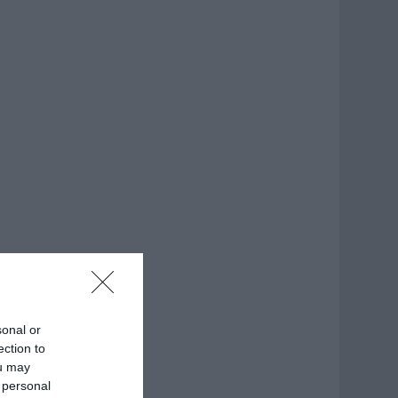
sonal or
ection to
ou may
 personal