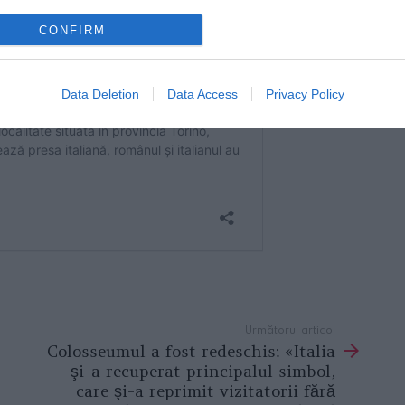
CONFIRM
Data Deletion
Data Access
Privacy Policy
Următorul articol
Colosseumul a fost redeschis: «Italia
şi-a recuperat principalul simbol,
care şi-a reprimit vizitatorii fără