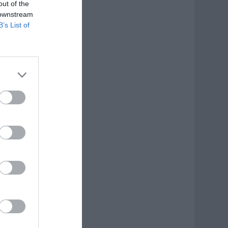
out of the
 downstream
B’s List of