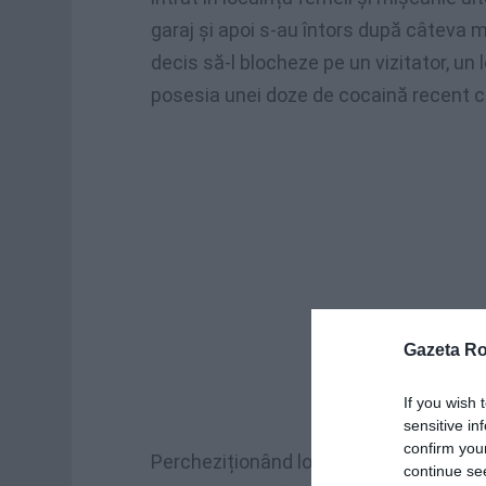
garaj și apoi s-au întors după câteva 
decis să-l blocheze pe un vizitator, un l
posesia unei doze de cocaină recent 
Gazeta R
If you wish 
sensitive in
confirm you
Percheziționând locuința și garajul feme
continue se