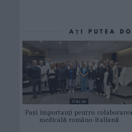
AȚI PUTEA D
ITALIA
Pași importanți pentru colaborare
medicală româno-italiană