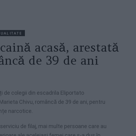
UALITATE
caină acasă, arestată
âncă de 39 de ani
i de colegii din escadrila Eliportato
ta Marieta Chivu, româncă de 39 de ani, pentru
nțe narcotice.
n serviciu de filaj, mai multe persoane care au
terioare ale aceleiași femei care s-a dus în