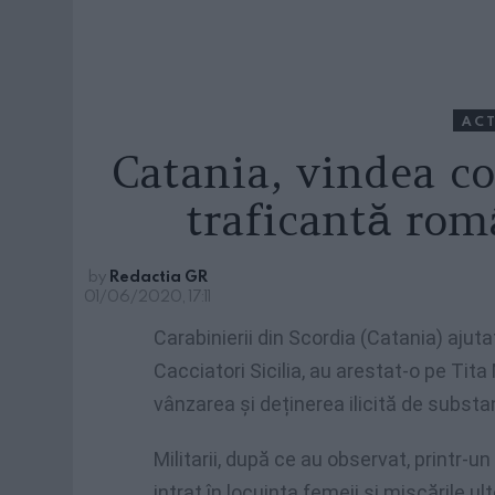
ACT
Catania, vindea co
traficantă rom
by
Redactia GR
01/06/2020, 17:11
Carabinierii din Scordia (Catania) ajutaț
Cacciatori Sicilia, au arestat-o ​​pe Ti
vânzarea și deținerea ilicită de substa
Militarii, după ce au observat, printr-u
intrat în locuința femeii și mișcările ul