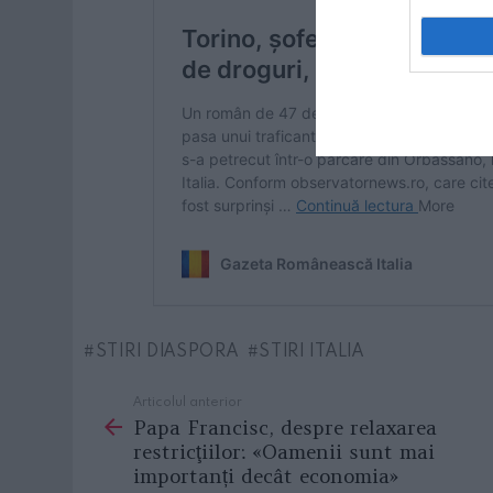
STIRI DIASPORA
STIRI ITALIA
Articolul anterior
See
Papa Francisc, despre relaxarea
more
restricţiilor: «Oamenii sunt mai
importanți decât economia»