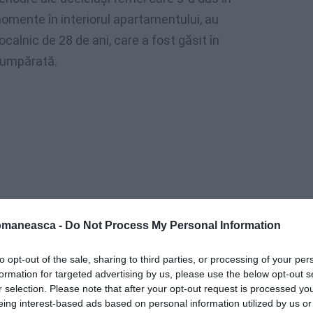
momente în interiorul apartamentului, au
ocalnic de 28 de ani, care a fost găsit în
cumpărată.
omaneasca -
Do Not Process My Personal Information
to opt-out of the sale, sharing to third parties, or processing of your per
formation for targeted advertising by us, please use the below opt-out s
r selection. Please note that after your opt-out request is processed y
ii în vârstă de 39 de ani, carabinierii au
eing interest-based ads based on personal information utilized by us or