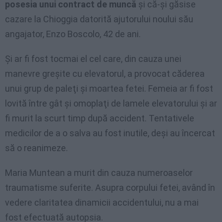
posesia unui contract de muncă
şi că-şi găsise
cazare la Chioggia datorită ajutorului noului său
angajator, Enzo Boscolo, 42 de ani.
Şi ar fi fost tocmai el cel care, din cauza unei
manevre greşite cu elevatorul, a provocat căderea
unui grup de paleţi şi moartea fetei. Femeia ar fi fost
lovită între gât şi omoplaţi de lamele elevatorului şi ar
fi murit la scurt timp după accident. Tentativele
medicilor de a o salva au fost inutile, deşi au încercat
să o reanimeze.
Maria Muntean a murit din cauza numeroaselor
traumatisme suferite. Asupra corpului fetei, având în
vedere claritatea dinamicii accidentului, nu a mai
fost efectuată autopsia.