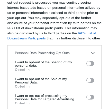
opt-out request is processed you may continue seeing
acelei biete fete, cineva a avut sângele rece să se
interest-based ads based on personal information utilized by
aşeze la un computer pentru a trimit
e o comunicare
us or personal information disclosed to third parties prior to
your opt-out. You may separately opt-out of the further
falsă de angajare
", este comentariul lui Heidi Crocco,
disclosure of your personal information by third parties on the
consilier comunal pentru Politici sociale.
IAB’s list of downstream participants. This information may
also be disclosed by us to third parties on the
IAB’s List of
Muncă la negru
Downstream Participants
that may further disclose it to other
third parties.
În această perioadă a mai avut loc un accident
Personal Data Processing Opt Outs
mortal la muncă, al unui italian angajat la negru.
I want to opt-out of the Sharing of my
Autorităţile au declanşat un control la treizeci de
personal data.
Opted In
firme în localităţile Chioggia, Cavarzere şi Riviera.
I want to opt-out of the Sale of my
Cinci s-au ales cu activitatea suspendată pentru că
Personal Data.
utilizau angajaţi "fantomă" şi amendate cu un total
Opted In
de peste 50.000 de euro. Acesta este bilanţul
I want to opt-out of processing my
Personal Data for Targeted Advertising.
contraofensivei faţă de munca la negru efectuată de
Opted In
carabinieri şi de Direcţia provincială a Inspectoratului