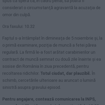
spus că speră ca, în cadru penal, să poată fi
considerat o circumstanţă agravantă la acuzaţia de
omor din culpă.
Ora faxului: 10.32
Faptul s-a întâmplat în dimineaţa de 5 noiembrie şi, la
o primă examinare, poziţia de muncă a fetei părea
regulară. La firmă le-a fost arătat carabinierilor un
contract de muncă semnat cu două zile înainte şi ea
sosise din România în ziua precedentă, pentru
recoltarea ridichilor.
Totul ciudat, dar plauzibil.
În
schimb, cercetările ulterioare au aruncat o lumină
sinistră asupra gravului episod.
Pentru angajare, contează comunicarea la INPS,