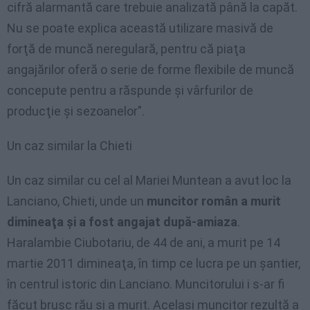
cifră alarmantă care trebuie analizată până la capăt.
Nu se poate explica această utilizare masivă de
forţă de muncă neregulară, pentru că piaţa
angajărilor oferă o serie de forme flexibile de muncă
concepute pentru a răspunde şi vârfurilor de
producţie şi sezoanelor".
Un caz similar la Chieti
Un caz similar cu cel al Mariei Muntean a avut loc la
Lanciano, Chieti, unde un
muncitor român a murit
dimineaţa şi a fost angajat după-amiaza
.
Haralambie Ciubotariu, de 44 de ani, a murit pe 14
martie 2011 dimineaţa, în timp ce lucra pe un şantier,
în centrul istoric din Lanciano. Muncitorului i s-ar fi
făcut brusc rău şi a murit. Acelaşi muncitor rezultă a