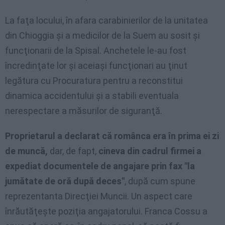
La faţa locului, în afara carabinierilor de la unitatea
din Chioggia şi a medicilor de la Suem au sosit şi
funcţionarii de la Spisal. Anchetele le-au fost
încredinţate lor şi aceiaşi funcţionari au ţinut
legătura cu Procuratura pentru a reconstitui
dinamica accidentului şi a stabili eventuala
nerespectare a măsurilor de siguranţă.
Proprietarul a declarat că românca era în prima ei zi
de muncă,
dar, de fapt,
cineva din cadrul firmei a
expediat documentele de angajare prin fax "la
jumătate de oră după deces"
, după cum spune
reprezentanta Direcţiei Muncii. Un aspect care
înrăutăţeşte poziţia angajatorului. Franca Cossu a