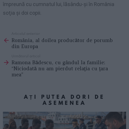
împreună cu cumnatul lui, lăsându-şi în România
soţia şi doi copii.
Articolul anterior
See
România, al doilea producător de porumb
more
din Europa
Următorul articol
Ramona Bădescu, cu gândul la familie:
“Niciodată nu am pierdut relaţia cu ţara
mea”
AȚI PUTEA DORI DE
ASEMENEA