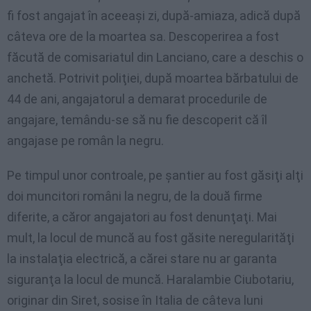
fi fost angajat în aceeaşi zi, după-amiaza, adică după
câteva ore de la moartea sa. Descoperirea a fost
făcută de comisariatul din Lanciano, care a deschis o
anchetă. Potrivit poliţiei, după moartea bărbatului de
44 de ani, angajatorul a demarat procedurile de
angajare, temându-se să nu fie descoperit că îl
angajase pe român la negru.
Pe timpul unor controale, pe şantier au fost găsiţi alţi
doi muncitori români la negru, de la două firme
diferite, a căror angajatori au fost denunţaţi. Mai
mult, la locul de muncă au fost găsite neregularităţi
la instalaţia electrică, a cărei stare nu ar garanta
siguranţa la locul de muncă. Haralambie Ciubotariu,
originar din Siret, sosise în Italia de câteva luni