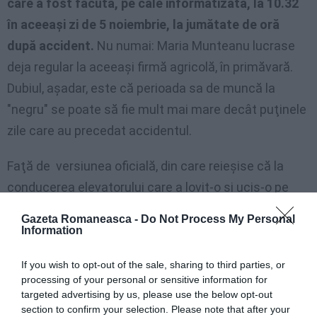
care a fost făcută, pe cale informatizată, la 10.32
în aceeaşi zi de 5 noiembrie, la jumătate de oră
după accident.
Nu numai: Maria Munteanu lucrase
deja regular la aceeaşi firmă agricolă, în primăvară.
Dubiul, aşadar, este că perioada sa de muncă la
"negru" se poate să fie mult mai mare decât puţinele
zile care au precedat accidentul.
Faţă de versiunea oficială, din care reieşise că la
conducerea elevatorului care a lovit-o şi ucis-o pe
fată era patronul, avocatul apărării a furnizat
Gazeta Romaneasca -
Do Not Process My Personal
magistratului o altă dinamică, potrivit căreia la
Information
comanda elevatorului era Maria.
If you wish to opt-out of the sale, sharing to third parties, or
processing of your personal or sensitive information for
"Dacă lucrurile au stat într-adevăr aşa, m
ă trec fiorii
targeted advertising by us, please use the below opt-out
să mă gândesc că, la câteva minute de la moartea
section to confirm your selection. Please note that after your