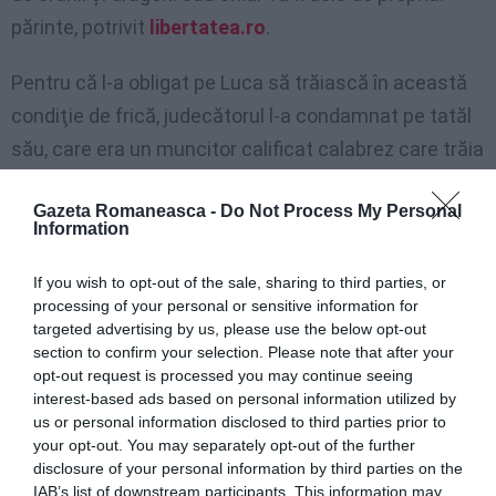
părinte, potrivit
libertatea.ro
.
Pentru că l-a obligat pe Luca să trăiască în această
condiţie de frică, judecătorul l-a condamnat pe tatăl
său, care era un muncitor calificat calabrez care trăia
cu familia la Roma, la trei ani de închisoare. Acuzaţia
Gazeta Romaneasca -
Do Not Process My Personal
e de maltratare în familie şi ameninţări agravate şi la
Information
adresa mamei lui Luca.
If you wish to opt-out of the sale, sharing to third parties, or
Pedeapsa a fost mai severă decât cea cerută de
processing of your personal or sensitive information for
targeted advertising by us, please use the below opt-out
procuror, care propusese doi ani şi opt luni de
section to confirm your selection. Please note that after your
închisoare. Bărbatul şi-a pierdut şi autoritatea
opt-out request is processed you may continue seeing
interest-based ads based on personal information utilized by
părintească asupra fiului său.
us or personal information disclosed to third parties prior to
your opt-out. You may separately opt-out of the further
Pentru că a încercat să-l salveze pe Luca din climatul
disclosure of your personal information by third parties on the
de teroare şi angoasă, mama româncă a fost legată
IAB’s list of downstream participants. This information may