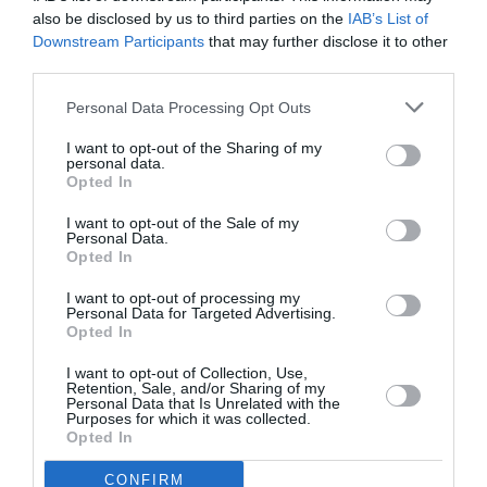
also be disclosed by us to third parties on the
IAB’s List of
de pat şi pălmuită de partenerul ei. Se întâmpla de
Downstream Participants
that may further disclose it to other
fiecare dată când a protestat faţă de cruzimea
third parties.
psihică la care a fost supus copilul.
Personal Data Processing Opt Outs
Femeia, constituită parte civilă în procesul contra
I want to opt-out of the Sharing of my
personal data.
soţului, a părăsit în cele din urmă casa împreună cu
Opted In
băiatul. A preferat să se cazeze la serviciile sociale,
I want to opt-out of the Sale of my
Personal Data.
pentru o perioadă. De atunci copilul şi-a îmbunătăţit
Opted In
notele şcolare şi viaţa.
I want to opt-out of processing my
Personal Data for Targeted Advertising.
ROMANI IN ITALIA
STIRI ITALIA
Opted In
I want to opt-out of Collection, Use,
Articolul anterior
See
Retention, Sale, and/or Sharing of my
Bergamo, s-a simțit rău la școală, băiat de
more
Personal Data that Is Unrelated with the
Purposes for which it was collected.
17 ani moare la spital
Opted In
Următorul articol
CONFIRM