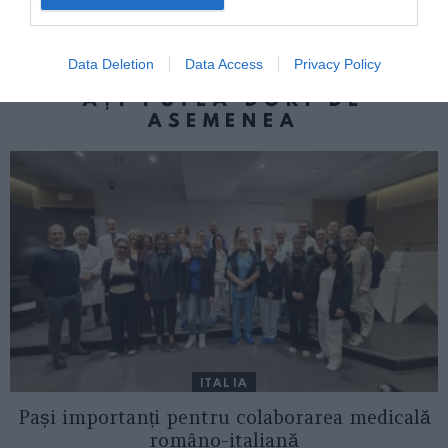
În timp ce Italia strânge șurubul,
Danemarca elimină TOATE restricțiile
Data Deletion
Data Access
Privacy Policy
AȚI PUTEA DORI DE
ASEMENEA
ITALIA
Pași importanți pentru colaborarea medicală
româno-italiană