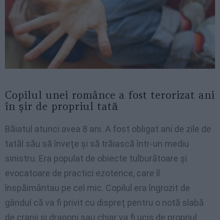
Copilul unei românce a fost terorizat ani
în şir de propriul tată
Băiatul atunci avea 8 ani. A fost obligat ani de zile de
tatăl său să înveţe şi să trăiască într-un mediu
sinistru. Era populat de obiecte tulburătoare şi
evocatoare de practici ezoterice, care îl
înspăimântau pe cel mic. Copilul era îngrozit de
gândul că va fi privit cu dispreţ pentru o notă slabă
de cranii şi dragoni sau chiar va fi ucis de propriul