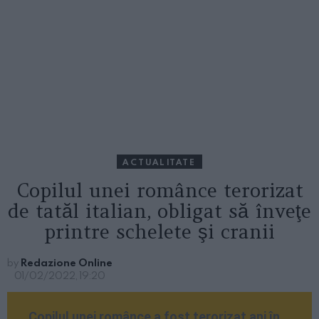
ACTUALITATE
Copilul unei românce terorizat
de tatăl italian, obligat să înveţe
printre schelete şi cranii
by
Redazione Online
01/02/2022, 19:20
Copilul unei românce a fost terorizat ani în