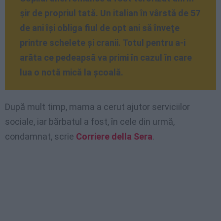
şir de propriul tată. Un italian în vârstă de 57
de ani îşi obliga fiul de opt ani să înveţe
printre schelete şi cranii. Totul pentru a-i
arăta ce pedeapsă va primi în cazul în care
lua o notă mică la şcoală.
După mult timp, mama a cerut ajutor serviciilor
sociale, iar bărbatul a fost, în cele din urmă,
condamnat, scrie
Corriere della Sera
.