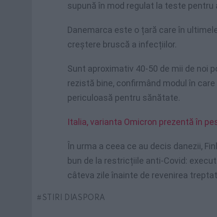
supună în mod regulat la teste pentru a
Danemarca este o țară care în ultimel
creștere bruscă a infecțiilor.
Sunt aproximativ 40-50 de mii de noi pozi
rezistă bine, confirmând modul în care
periculoasă pentru sănătate.
Italia, varianta Omicron prezentă în pe
În urma a ceea ce au decis danezii, Fin
bun de la restricțiile anti-Covid: execu
câteva zile înainte de revenirea treptat
STIRI DIASPORA