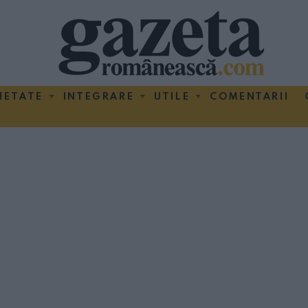
IETATE
INTEGRARE
UTILE
COMENTARII