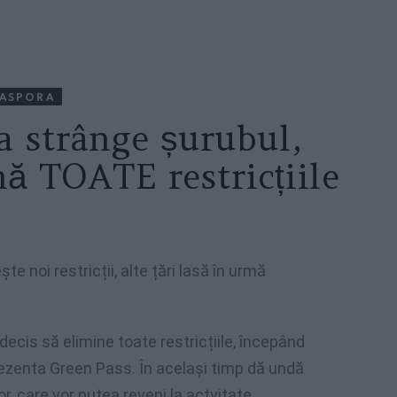
IASPORA
ia strânge șurubul,
ă TOATE restricțiile
ște noi restricții, alte țări lasă în urmă
ecis să elimine toate restricțiile, începând
prezenta Green Pass. În același timp dă undă
r, care vor putea reveni la actvitate.