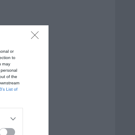
sonal or
ection to
ou may
 personal
out of the
 downstream
B’s List of