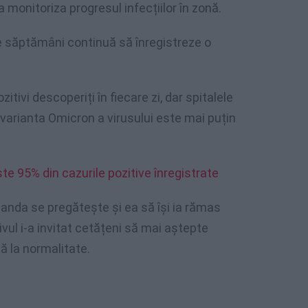
 monitoriza progresul infecțiilor în zonă.
e săptămâni continuă să înregistreze o
tivi descoperiți în fiecare zi, dar spitalele
 varianta Omicron a virusului este mai puțin
ste 95% din cazurile pozitive înregistrate
landa se pregătește și ea să își ia rămas
tivul i-a invitat cetățeni să mai aștepte
ă la normalitate.