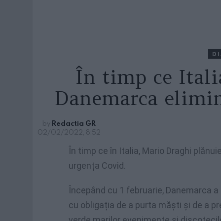
D
În timp ce Ital
Danemarca elimin
by
Redactia GR
02/02/2022, 8:52
În timp ce în Italia, Mario Draghi plănuie
urgența Covid.
Începând cu 1 februarie, Danemarca a d
cu obligația de a purta măști și de a 
verde marilor evenimente și discotecilo