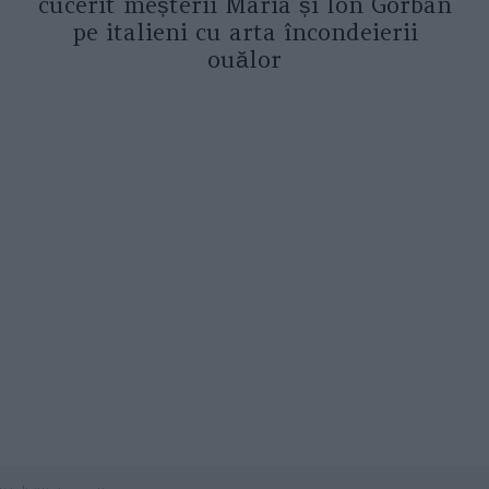
cucerit meșterii Maria și Ion Gorban
pe italieni cu arta încondeierii
ouălor