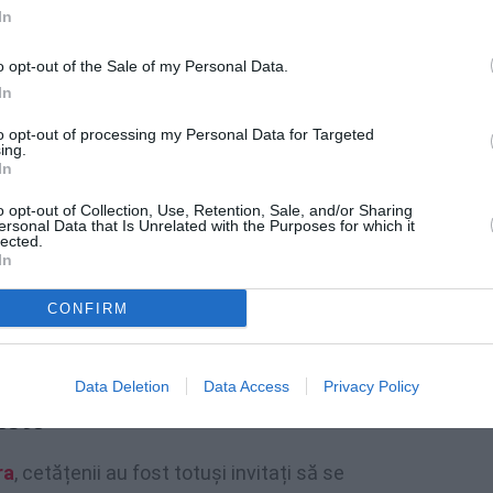
OVID-19 nu mai este considerat „critic
In
o opt-out of the Sale of my Personal Data.
In
e la restricții. Nu știm ce se va întâmpla în
 nouă variantă”, a fost clarificarea
to opt-out of processing my Personal Data for Targeted
ing.
In
o opt-out of Collection, Use, Retention, Sale, and/or Sharing
eschisă, complet deschisă. Suntem gata să
ersonal Data that Is Unrelated with the Purposes for which it
lected.
 adio ‘ restricţiilor şi ‘ bun-venit ‘ vieţii de
In
CONFIRM
dă 100 euro: noile reguli în Italia
Data Deletion
Data Access
Privacy Policy
este
ra
, cetățenii au fost totuși invitați să se