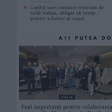
Articolul anterior
See
Copilul unei românce terorizat de
more
tatăl italian, obligat să înveţe
printre schelete şi cranii
AȚI PUTEA D
ITALIA
Pași importanți pentru colaborare