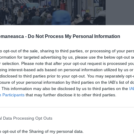
omaneasca -
Do Not Process My Personal Information
to opt-out of the sale, sharing to third parties, or processing of your per
formation for targeted advertising by us, please use the below opt-out s
r selection. Please note that after your opt-out request is processed y
eing interest-based ads based on personal information utilized by us or
disclosed to third parties prior to your opt-out. You may separately opt-
losure of your personal information by third parties on the IAB’s list of
 eliminate în Danemarca
. This information may also be disclosed by us to third parties on the
IA
Participants
that may further disclose it to other third parties.
în timp ce cetățenii nu vor mai avea nevoie să
avea acces la o viață normală (obligație care
l Data Processing Opt Outs
din străinătate).
o opt-out of the Sharing of my personal data.