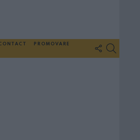
CONTACT
PROMOVARE
FOLLOW
SEARCH
US
Couple Photoshoot Paris