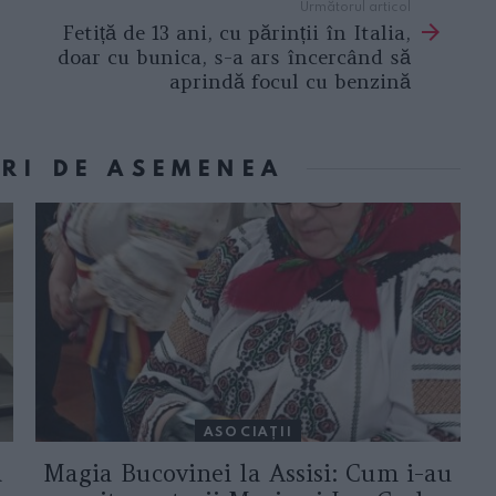
Următorul articol
Fetiță de 13 ani, cu părinții în Italia,
doar cu bunica, s-a ars încercând să
aprindă focul cu benzină
ORI DE ASEMENEA
ASOCIAŢII
a
Magia Bucovinei la Assisi: Cum i-au