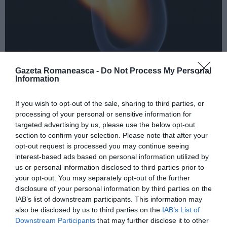
Gazeta Romaneasca -
Do Not Process My Personal
Information
A încercat să aprindă focul cu benzină
If you wish to opt-out of the sale, sharing to third parties, or
Medicii spun că fetiţa are arsuri de gradul II, pe
processing of your personal or sensitive information for
aproximativ 7% din corp, însă nu îi este pusă viaţa în
targeted advertising by us, please use the below opt-out
pericol.
section to confirm your selection. Please note that after your
opt-out request is processed you may continue seeing
interest-based ads based on personal information utilized by
”A suferit arsuri prin flacără la nivelul feţei şi membru
us or personal information disclosed to third parties prior to
superior, circular, când a aprins focul şi a pus benzină.
your opt-out. You may separately opt-out of the further
disclosure of your personal information by third parties on the
E fără arsuri de căi aeriene, stabilă respirator şi
IAB’s list of downstream participants. This information may
hemodinamic.
also be disclosed by us to third parties on the
IAB’s List of
Downstream Participants
that may further disclose it to other