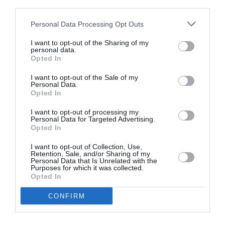
third parties.
Va fi internată în unitatea funcţională pentru arşi
pentru explorare şi terapie specifică în blocul operator,
Personal Data Processing Opt Outs
în vederea stabilirii cu exactitate a gradului de arsură”
,
I want to opt-out of the Sharing of my
a precizat dr. Tamara Roşu, medic-şef UPU şi
personal data.
Opted In
purtător de cuvânt al Spitalului de Copii.
I want to opt-out of the Sale of my
Personal Data.
ROMANI IN ITALIA
STIRI ROMANIA
Opted In
Articolul anterior
I want to opt-out of processing my
See
Personal Data for Targeted Advertising.
În timp ce Italia strânge șurubul,
more
Opted In
Danemarca elimină TOATE restricțiile
I want to opt-out of Collection, Use,
Următorul articol
Retention, Sale, and/or Sharing of my
Personal Data that Is Unrelated with the
Ucraina, Putin la telefon cu Draghi:
Purposes for which it was collected.
„Moscova va garanta gaz rusesc Italiei”
Opted In
CONFIRM
AȚI PUTEA DORI DE
ASEMENEA