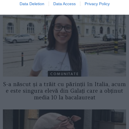
Data Deletion
Data Access
Privacy Policy
COMUNITATE
S-a născut și a trăit cu părinții în Italia, acum
e este singura elevă din Galați care a obținut
media 10 la bacalaureat