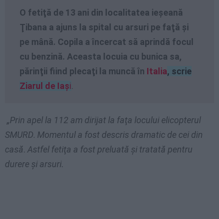
O fetiţă de 13 ani din localitatea ieşeană
Ţibana a ajuns la spital cu arsuri pe faţă şi
pe mână.
Copila a încercat să aprindă focul
cu benzină. Aceasta locuia cu bunica sa,
părinţii fiind plecaţi la muncă în
Italia
, scrie
Ziarul de Iaș
i
.
„Prin apel la 112 am dirijat la faţa locului elicopterul
SMURD
.
Momentul a fost descris dramatic de cei din
casă
.
Astfel fetiţa a fost preluată şi tratată pentru
durere şi arsuri.