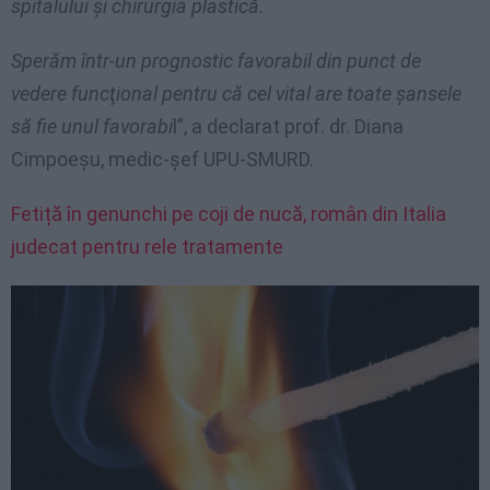
spitalului şi chirurgia plastică.
Sperăm într-un prognostic favorabil din punct de
vedere funcţional pentru că cel vital are toate şansele
să fie unul favorabi
l”, a declarat prof. dr. Diana
Cimpoeşu, medic-şef UPU-SMURD.
Fetiță în genunchi pe coji de nucă, român din Italia
judecat pentru rele tratamente