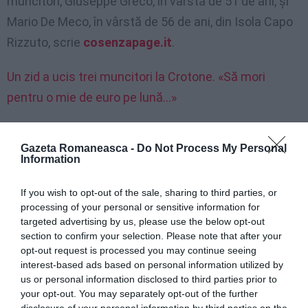
muncitori, Giuseppe Greco, în vârstă de 51 de ani, și
Mario De Meco, în vârstă de 56 de ani, din Isola Capo
Rizzuto, scrie
cosenzapage.it
.
Un zid a ucis trei muncitori la Crotone. «Să mori
pentru o mie de euro pe lună…»
Decizia Tribunalului Civil
Gazeta Romaneasca -
Do Not Process My Personal
Information
Tribunalul Civil a admis aproape în totalitate cererile
If you wish to opt-out of the sale, sharing to third parties, or
văduvei muncitorului român, reprezentată de
processing of your personal or sensitive information for
avocata Daniela Zara, și pe cele ale celor patru frați ai
targeted advertising by us, please use the below opt-out
section to confirm your selection. Please note that after your
victimei, reprezentate de avocatul Antonio Natali.
opt-out request is processed you may continue seeing
interest-based ads based on personal information utilized by
Judecătorul secţiei I civile a Judecătoriei Crotone a
us or personal information disclosed to third parties prior to
stabilit o despăgubire de 304 mii euro pentru văduva
your opt-out. You may separately opt-out of the further
disclosure of your personal information by third parties on the