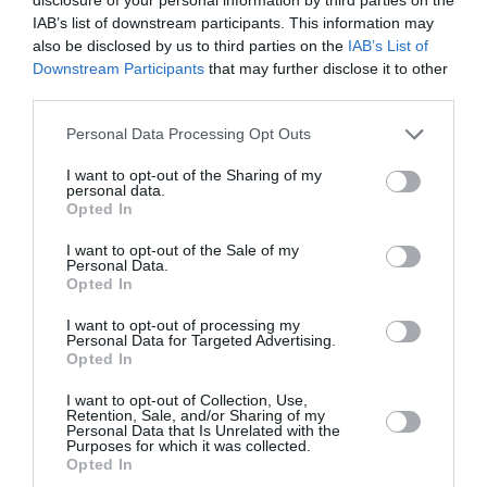
muncitorului şi de 147.100 euro pentru fiecare dintre
IAB’s list of downstream participants. This information may
cei patru fraţi (în total 588 mii euro). Municipiul,
also be disclosed by us to third parties on the
IAB’s List of
Downstream Participants
that may further disclose it to other
Crotonscavi și Dinale au fost, de asemenea,
third parties.
condamnați la rambursarea membrilor familiei
Personal Data Processing Opt Outs
pentru toate cheltuielile de judecată, calculate la
61.128euro.
I want to opt-out of the Sharing of my
personal data.
Opted In
Procesul penal cu 5 persoane acuzate este încă în
I want to opt-out of the Sale of my
desfășurare în legătură cu accidentul de muncă.
Personal Data.
Opted In
ACCIDENT ITALIA
ROMANI IN ITALIA
I want to opt-out of processing my
Personal Data for Targeted Advertising.
Opted In
Articolul anterior
See
Italia, român de 43 de ani, mort într-un
more
I want to opt-out of Collection, Use,
accident rutier în care au fost implicate
Retention, Sale, and/or Sharing of my
patru mașini
Personal Data that Is Unrelated with the
Purposes for which it was collected.
Opted In
Următorul articol