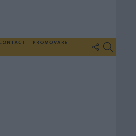
CONTACT
PROMOVARE
FOLLOW
SEARCH
US
Couple Photoshoot Paris