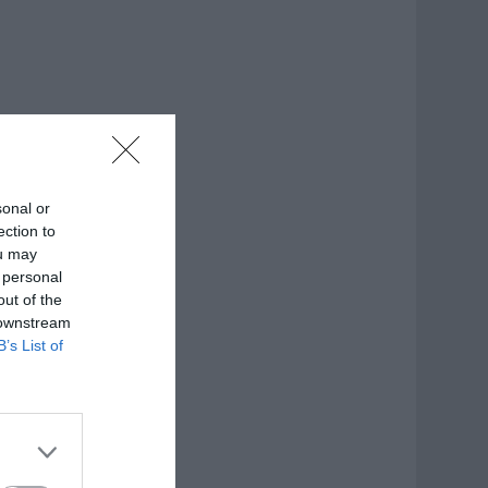
sonal or
ection to
ou may
 personal
out of the
 downstream
B’s List of