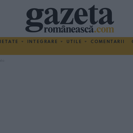
IETATE
INTEGRARE
UTILE
COMENTARII
ato