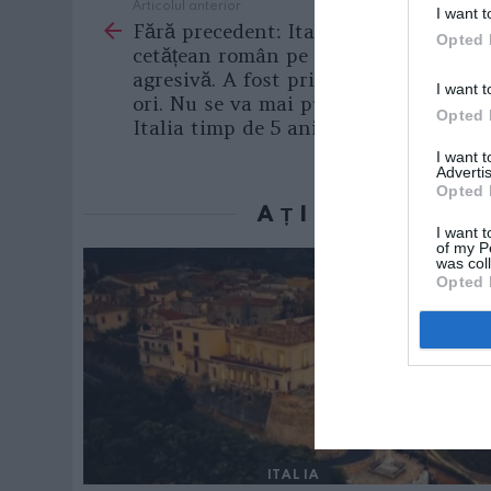
Articolul anterior
See
I want t
Fără precedent: Italia a deportat un
more
Opted 
cetățean român pe motiv de beție
agresivă. A fost prins beat de 73 de
I want t
ori. Nu se va mai putea întoarce în
Opted 
Italia timp de 5 ani
I want 
Advertis
Opted 
AȚI PUTEA D
I want t
of my P
was col
Opted 
ITALIA