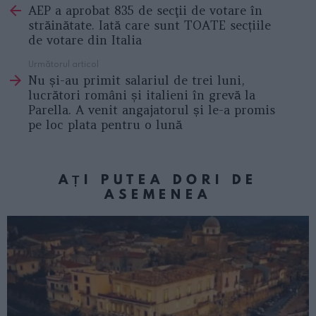
AEP a aprobat 835 de secţii de votare în
more
străinătate. Iată care sunt TOATE secțiile
de votare din Italia
Următorul articol
Nu și-au primit salariul de trei luni,
lucrători români și italieni în grevă la
Parella. A venit angajatorul și le-a promis
pe loc plata pentru o lună
AȚI PUTEA DORI DE
ASEMENEA