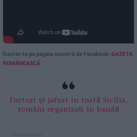
Înscrie-te pe pagina noastră de Facebook:
GAZETA
ROMÂNEASCĂ
Furturi și jafuri în toată Sicilia,
români organizați în bandă
Articolul anterior
See