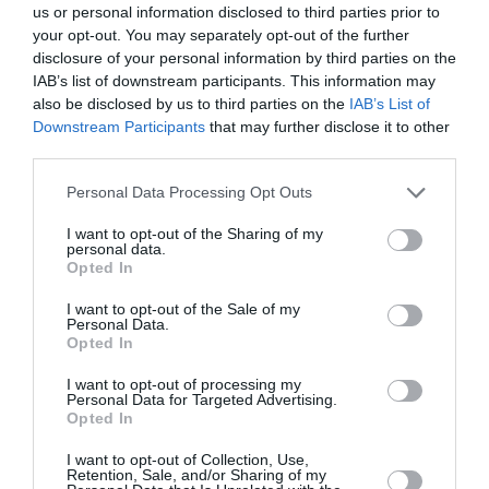
îngrup, mascați și purtând mănuși.
us or personal information disclosed to third parties prior to
your opt-out. You may separately opt-out of the further
Investigațiile au fost, de asemenea, efectuate prin
disclosure of your personal information by third parties on the
IAB’s list of downstream participants. This information may
analiza imaginilor din sistemele de supraveghere
also be disclosed by us to third parties on the
IAB’s List of
video, făcând posibilă compunerea unui cadru
Downstream Participants
that may further disclose it to other
third parties.
probatoriu impresionante împotriva celor cinci
destinatari ai detenției, precum și a altor doi membri
Personal Data Processing Opt Outs
ai asociației, aflați deja în închisoarea din Prato și
I want to opt-out of the Sharing of my
personal data.
Como pentru infracțiuni de același tip.
Opted In
Tocmai ultima spargere din Italia, care a avut loc la
I want to opt-out of the Sale of my
Personal Data.
începutul lunii octombrie, a făcut necesar mandatul
Opted In
de arestare: în ultimele zile, banda efectuase deja
I want to opt-out of processing my
Personal Data for Targeted Advertising.
inspecții și se pregătea să comită noi infracțiuni și
Opted In
apoi să plece din nou în țara de origine. În timpul
I want to opt-out of Collection, Use,
percheziției apartamentului din Montecatini Terme,
Retention, Sale, and/or Sharing of my