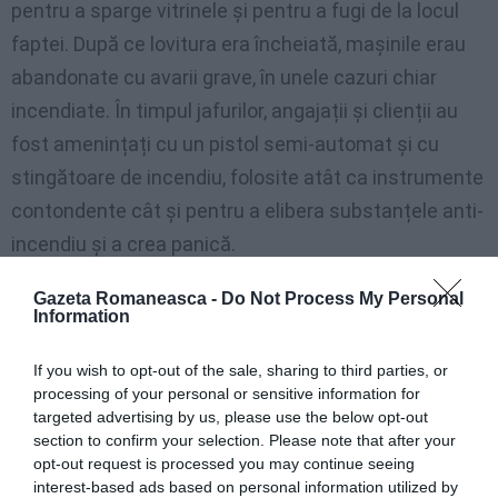
pentru a sparge vitrinele și pentru a fugi de la locul
faptei. După ce lovitura era încheiată, mașinile erau
abandonate cu avarii grave, în unele cazuri chiar
incendiate. În timpul jafurilor, angajații și clienții au
fost amenințați cu un pistol semi-automat și cu
stingătoare de incendiu, folosite atât ca instrumente
contondente cât și pentru a elibera substanțele anti-
incendiu și a crea panică.
Uneori, victimele erau bătute, ca în cazul portarului de
Gazeta Romaneasca -
Do Not Process My Personal
Information
noapte al unui hotel din Ravenna, lovit în mod repetat
cu un ciocan în cap și în spate. Din fiecare lovitură
If you wish to opt-out of the sale, sharing to third parties, or
processing of your personal or sensitive information for
erau obținute prăzi de mii de euro, telefoane mobile,
targeted advertising by us, please use the below opt-out
ochelarilor de marcă și a alte bunuri furate, revândute
section to confirm your selection. Please note that after your
opt-out request is processed you may continue seeing
apoi în România. Autorii au acționat întotdeauna
interest-based ads based on personal information utilized by