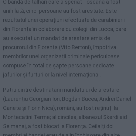
O bandă de tâlhari care a speriat Toscana a fost
anihilată, cinci persoane au fost arestate. Este
rezultatul unei operațiuni efectuate de carabinierii
din Florența în colaborare cu colegii din Lucca, care
au executat un mandat de arestare emis de
procurorul din Florența (Vito Bertoni), împotriva
membrilor unei organizații criminale periculoase
compuse în total de șapte persoane dedicate
jafurilor și furturilor la nivel internațional.
Patru dintre destinatarii mandatului de arestare
(Laurențiu Georgian Ion, Bogdan Bucea, Andrei Daniel
Ganete și Florin Nica), români, au fost reținuți la
Montecatini Terme; al cincilea, albanezul Skerdilaid
Selmanaj, a fost blocat la Florența. Ceilalți doi
membri ai bandei erau deja în închisoare din alte