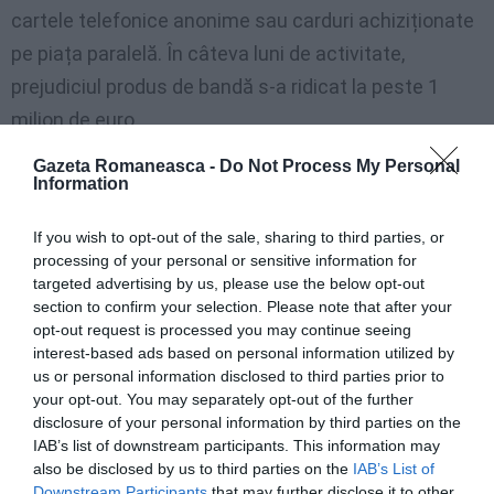
cartele telefonice anonime sau carduri achiziționate
pe piața paralelă. În câteva luni de activitate,
prejudiciul produs de bandă s-a ridicat la peste 1
milion de euro.
Gazeta Romaneasca -
Do Not Process My Personal
Spaima șantierelor din Italia: furturi de sute de mii de
Information
euro, mai mulți români arestați, după un an de
If you wish to opt-out of the sale, sharing to third parties, or
urmăriri ale carabinierilor
processing of your personal or sensitive information for
targeted advertising by us, please use the below opt-out
section to confirm your selection. Please note that after your
Arestat în microbuz
opt-out request is processed you may continue seeing
interest-based ads based on personal information utilized by
Cetăţeanul român a fost arestat de-a lungul E45, în
us or personal information disclosed to third parties prior to
provincia Perugia, în timp ce se afla la bordul unui
your opt-out. You may separately opt-out of the further
disclosure of your personal information by third parties on the
microbuz cu destinaţia România, cu care încerca să
IAB’s list of downstream participants. This information may
părăsească teritoriul naţional.
also be disclosed by us to third parties on the
IAB’s List of
Downstream Participants
that may further disclose it to other