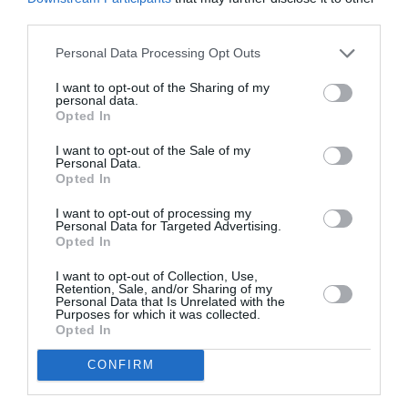
third parties.
Agenții au efectuat o operațiune delicată de captare
într-o porțiune a unui tunel pentru a evita reacții
Personal Data Processing Opt Outs
imprevizibile și periculoase. Aceasta pentru că la
I want to opt-out of the Sharing of my
personal data.
bordul vehiculului se aflau și alte persoane, neștiind
Opted In
identitatea și profilul infracțional al persoanei
I want to opt-out of the Sale of my
arestate, scrie
Perugia Today
.
Personal Data.
Opted In
ROMANI IN ITALIA
I want to opt-out of processing my
Personal Data for Targeted Advertising.
Opted In
Articolul anterior
See
Fostul premier Matteo Renzi, acuzat de
more
I want to opt-out of Collection, Use,
finanţare ilegală a partidului
Retention, Sale, and/or Sharing of my
Personal Data that Is Unrelated with the
Purposes for which it was collected.
Următorul articol
Opted In
Beat la volan, a ucis un om la Lucca: român
condamnat la 3 ani de închisoare
CONFIRM