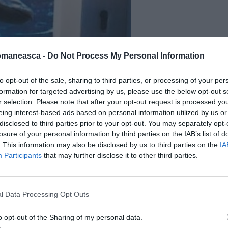
omaneasca -
Do Not Process My Personal Information
to opt-out of the sale, sharing to third parties, or processing of your per
a diferite lovituri
puse la cale în oraș
formation for targeted advertising by us, please use the below opt-out s
cele ale răufăcătorilor surprinși de
r selection. Please note that after your opt-out request is processed y
eing interest-based ads based on personal information utilized by us or
ouă biciclete (furate) cu care se deplasau
disclosed to third parties prior to your opt-out. You may separately opt-
losure of your personal information by third parties on the IAB’s list of
. This information may also be disclosed by us to third parties on the
IA
Participants
that may further disclose it to other third parties.
20 septembrie, au fost
condamnați și
l Data Processing Opt Outs
imele săptămâni sub asediul hoților, atât în
ția parlamentarilor
veneți pentru ca aceștia
o opt-out of the Sharing of my personal data.