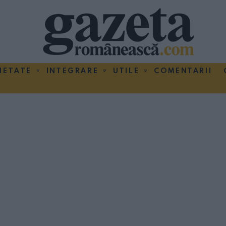
IETATE
INTEGRARE
UTILE
COMENTARII