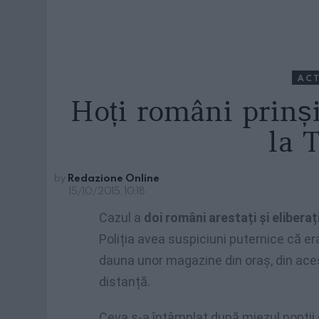
ACT
Hoți români prinși 
la 
by
Redazione Online
15/10/2015, 10:18
Cazul a
doi români arestați și eliberaț
Poliția avea suspiciuni puternice că era
dauna unor magazine din oraș, din acest
distanță.
Ceva s-a întâmplat după miezul nopții d