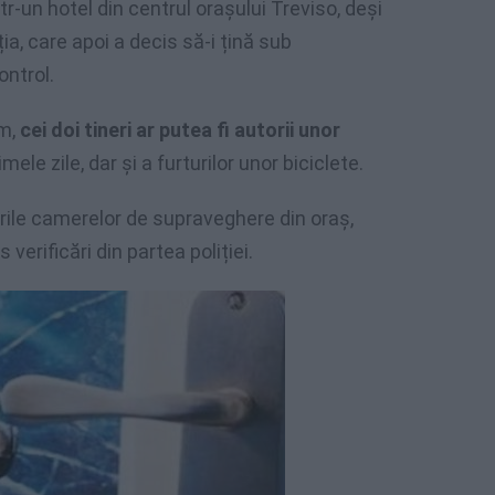
r-un hotel din centrul orașului Treviso, deși
ția, care apoi a decis să-i țină sub
ontrol.
um,
cei doi tineri ar putea fi autorii unor
mele zile, dar și a furturilor unor biciclete.
ările camerelor de supraveghere din oraș,
verificări din partea poliției.