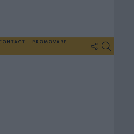
CONTACT
PROMOVARE
FOLLOW
SEARCH
US
Couple Photoshoot Paris