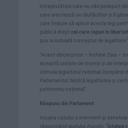
întrepinzătorii care nu văd pedepsit delin
care arestează un răufăcător și îl găs
care trebuie să aplice aceste legi perm
publică drept
cei care repun în liberta
pus la îndoială conceptul de legalitate”
”Acest obicei prost – încheie Zaia – tr
această unitate de intenții și de inter
stimula legiuitorul național, începând d
Parlamentul, fiindcă legalitatea și cer
patrimoniu național”.
Răspuns din Parlament
Asupra cazului a intervenit și senatoare
răspunzând apelului Ascom. ”
Înțeleg 