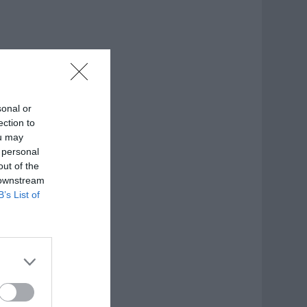
sonal or
ection to
ou may
 personal
out of the
 downstream
B’s List of