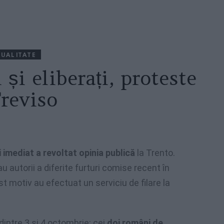
UALITATE
și eliberați, proteste
Treviso
i imediat a revoltat opinia publică
la Trento.
u autorii a diferite furturi comise recent în
 motiv au efectuat un serviciu de filare la
intre 3 și 4 octombrie: cei
doi români de