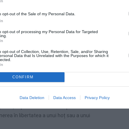
or indulgente pentru combaterea
In
o opt-out of the Sale of my Personal Data.
In
unii Veneto, Luca Zaia: ”Subscriu pe deplin
eviso.
Un apel pe care și eu îl lansez de luni
to opt-out of processing my Personal Data for Targeted
ing.
 teritoriu a mai multor forțe de ordine, lupta
In
și pe plan legislativ: gata cu tertipurile de
o opt-out of Collection, Use, Retention, Sale, and/or Sharing
ersonal Data that Is Unrelated with the Purposes for which it
 de golire a închisorilor. Lumea vrea să
lected.
In
rțele de ordine și magistratura au dreptul
icite de legi permisive”.
CONFIRM
ilizat – subliniază Zaia – acela care
r să evite pușcăria sau să iasă din ea cu
Data Deletion
Data Access
Privacy Policy
oate, ar putea fi foarte utilă pentru
erea în libertatea a unui hoț sau a unui