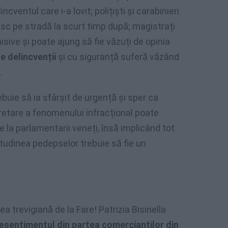
cventul care i-a lovit; polițiști și carabinieri
esc pe stradă la scurt timp după; magistrați
isive și poate ajung să fie văzuți de opinia
te delincvenții
și cu siguranță suferă văzând
.
ebuie să ia sfârșit de urgență și sper ca
pretare a fenomenului infracțional poate
e la parlamentarii veneți, însă implicând tot
titudinea pedepselor trebuie să fie un
a trevigiană de la Fare! Patrizia Bisinella
resentimentul din partea comercianților din