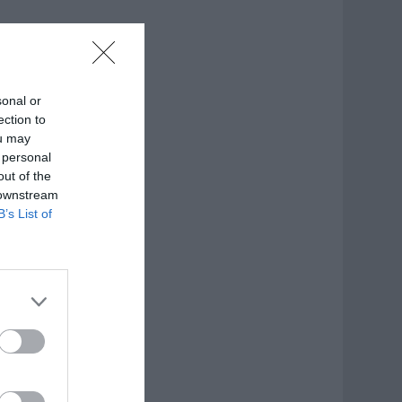
sonal or
ection to
ou may
 personal
out of the
 downstream
B’s List of