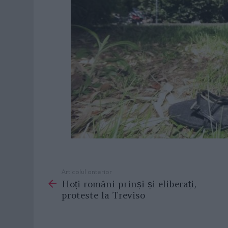
Articolul anterior
See
Hoți români prinși și eliberați,
more
proteste la Treviso