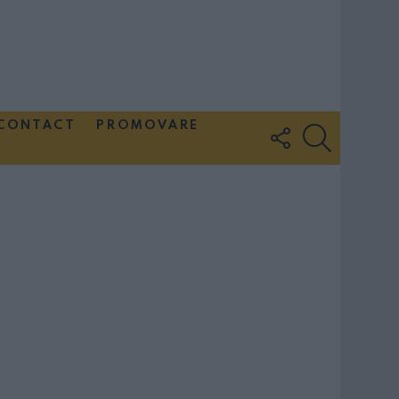
CONTACT
PROMOVARE
FOLLOW
SEARCH
US
Couple Photoshoot Paris