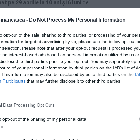
 pe 29 aprilie la 10 ani şi 6 luni
de
 simplificată.
omaneasca -
Do Not Process My Personal Information
ersitatea Bicocca, sosise la Milano pe 24
to opt-out of the sale, sharing to third parties, or processing of your per
oarcă în Polonia pe 26 iunie, însă în noaptea
formation for targeted advertising by us, please use the below opt-out s
ntr-un local, a fost abordată de cei doi
r selection. Please note that after your opt-out request is processed y
eing interest-based ads based on personal information utilized by us or
disclosed to third parties prior to your opt-out. You may separately opt-
losure of your personal information by third parties on the IAB’s list of
trivit rezultatelor anchetelor, au împins-o
. This information may also be disclosed by us to third parties on the
IA
vit-o la faţă cu o serie de pumni şi
au violat-o
Participants
that may further disclose it to other third parties.
telefonul, banii şi cheile casei.
stituate, care se aflau în zonă şi au
l Data Processing Opt Outs
dormeau în conductele de aerisire ale
o opt-out of the Sharing of my personal data.
e pentru jaf, au fost
arestaţi între iulie şi
In