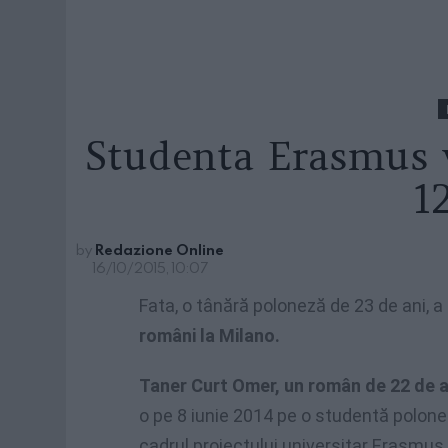
Studenta Erasmus 
1
by
Redazione Online
16/10/2015, 10:07
Fata, o tânără poloneză de 23 de ani, a
români la Milano.
Taner Curt Omer, un român de 22 de 
o pe 8 iunie 2014 pe o studentă polonez
cadrul proiectului universitar Erasmu