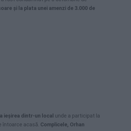
soare şi la plata unei amenzi de 3.000 de
la ieşirea dintr-un local
unde a participat la
e întoarce acasă.
Complicele, Orhan