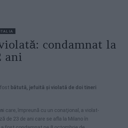
ITALIA
violată: condamnat la
2 ani
 fost
bătută, jefuită şi violată de doi tineri
an
i care, împreună cu un conaţional, a violat-
ă de 23 de ani care se afla la Milano în
s, a fost condamnat pe 8 octombrie de