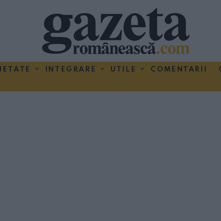
IETATE
INTEGRARE
UTILE
COMENTARII