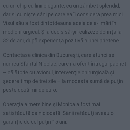
cu un chip cu linii elegante, cu un zâmbet splendid,
dar şi cu nişte sâni pe care ea îi considera prea mici.
Visul său a fost dintotdeauna acela de a-i mări în
mod chirurgical. Şi a decis să-şi realizeze dorinţa la
32 de ani, după experienţa pozitivă a unei prietene.
Contactase clinica din Bucureşti, care atunci se
numea Sfântul Nicolae, care i-a oferit întregul pachet
– călătorie cu avionul, intervenţie chirurgicală şi
şedere timp de trei zile – la modesta sumă de puţin
peste două mii de euro.
Operaţia a mers bine şi Monica a fost mai
satisfăcută ca niciodată. Sânii refăcuţi aveau o
garanţie de cel puţin 15 ani.