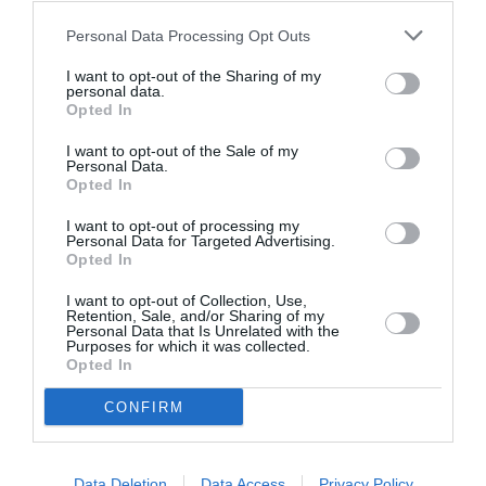
Monica nu a mai reuşit să-şi alăpteze fiul şi,
Personal Data Processing Opt Outs
disperată, a decis să amâne o nuntă organizată deja
I want to opt-out of the Sharing of my
personal data.
(cu 90 de invitaţi, restaurant rezervat).
Opted In
I want to opt-out of the Sale of my
"Am intrat în depresie, nu mă simt stăpână pe corpul
Personal Data.
Opted In
meu. M-am gândit şi la sinucidere şi am început să
merg la un terapeut de două ori pe săptămână".
I want to opt-out of processing my
Personal Data for Targeted Advertising.
Opted In
Contactând din nou clinica, a explicat că intervenţia
I want to opt-out of Collection, Use,
nu se mai putea amâna. După ce a explicat problema,
Retention, Sale, and/or Sharing of my
Personal Data that Is Unrelated with the
însă, medicii i-au spus că acel tip de intervenţie nu
Purposes for which it was collected.
Opted In
mai era cuprins în garanţie şi că trebuia să
plătească. Descurajată, Monica s-a înscris pe lista de
CONFIRM
aşteptare a unui chirurg venet, care i-a sugerat
refacerea intervenţiei de la zero. În acel moment, la
Data Deletion
Data Access
Privacy Policy