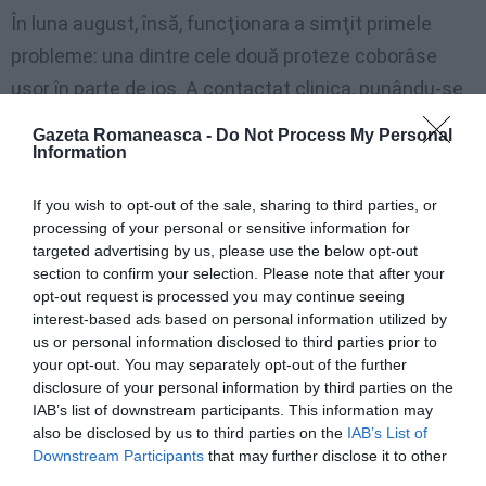
În luna august, însă, funcţionara a simţit primele
probleme: una dintre cele două proteze coborâse
uşor în parte de jos. A contactat clinica, punându-se
în mod verbal de acord că se va duce să rezolve
Gazeta Romaneasca -
Do Not Process My Personal
problema – printr-o intervenţie de 10 minute, au
Information
asigurat-o – în primăvara următoare. Înainte, avea
If you wish to opt-out of the sale, sharing to third parties, or
altele de care să se ocupe: tocmai devenise mamă şi
processing of your personal or sensitive information for
în noiembrie trebuia să se căsătorească cu tatăl
targeted advertising by us, please use the below opt-out
section to confirm your selection. Please note that after your
copilului său.
opt-out request is processed you may continue seeing
interest-based ads based on personal information utilized by
Începând cu septembrie situaţia s-a înrăutăţit. Sânul
us or personal information disclosed to third parties prior to
your opt-out. You may separately opt-out of the further
stâng a coborât în mod vizibil, şi chiar şi dreptul a
disclosure of your personal information by third parties on the
început să se deplaseze, până când acesta din urmă
IAB’s list of downstream participants. This information may
also be disclosed by us to third parties on the
IAB’s List of
i-a explodat, de fapt dezumflându-se şi reducându-se
Downstream Participants
that may further disclose it to other
în mod sensibil.
third parties.