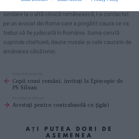
sugestia unei cunoştinţe, care a avut probleme
similare la o altă clinică românească, l-a contactat
pe un avocat din Roma care a pregătit cauza ce va
trebui să fie judecată în România. Suma cerută
cuprinde cheltuieli, daune morale şi cele cauzate de
amânarea căsătoriei.
Articolul anterior
See
Copii romi români, invitaţi la Episcopie de
more
PS Siluan
Următorul articol
Arestaţi pentru contrabandă cu ţigări
AȚI PUTEA DORI DE
ASEMENEA