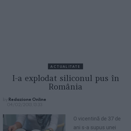
ACTUALITATE
I-a explodat siliconul pus în
România
by
Redazione Online
04/02/2013, 13:33
O
vicentină
de 37 de
ani
s-a
supus
unei