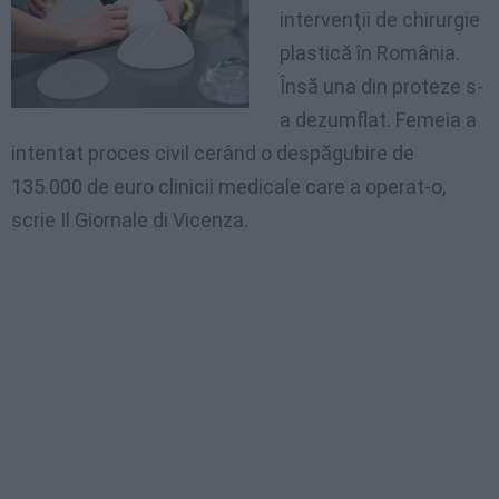
intervenţii
de
chirurgie
plastică
în
România
.
Însă
una
din
proteze
s-
a
dezumflat
.
Femeia
a
intentat
proces
civil
cerând
o
despăgubire
de
135.000 de euro
clinicii
medicale
care a
operat-o
,
scrie
Il
Giornale
di
Vicenza.