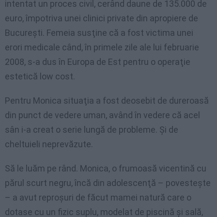
intentat un proces civil, cerând daune de 135.000 de
euro, împotriva unei clinici private din apropiere de
Bucureşti. Femeia susţine că a fost victima unei
erori medicale când, în primele zile ale lui februarie
2008, s-a dus în Europa de Est pentru o operaţie
estetică low cost.
Pentru Monica situaţia a fost deosebit de dureroasă
din punct de vedere uman, având în vedere că acel
sân i-a creat o serie lungă de probleme. Şi de
cheltuieli neprevăzute.
Să le luăm pe rând. Monica, o frumoasă vicentină cu
părul scurt negru, încă din adolescenţă – povesteşte
– a avut reproşuri de făcut mamei natură care o
dotase cu un fizic suplu, modelat de piscină şi sală,