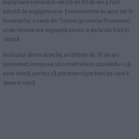
îngrijitoare română în vârstă de 65 de ani a fost
bătută de angajatorul ei. Evenimentele au avut loc în
locuința lui, o casă din Torrice (provincia Frosinone)
unde femeia era angajată pentru a ajuta doi frați în
vârstă.
Însă unul dintre aceștia, un bătrân de 76 de ani
pensionat, începuse să o maltrateze spunându-i că
este hoață, pentru că pierduse niște bani pe care îi
ținea în casă.