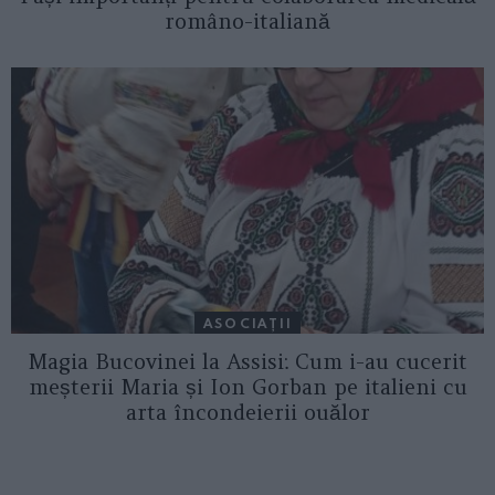
româno-italiană
ASOCIAŢII
Magia Bucovinei la Assisi: Cum i-au cucerit
meșterii Maria și Ion Gorban pe italieni cu
arta încondeierii ouălor