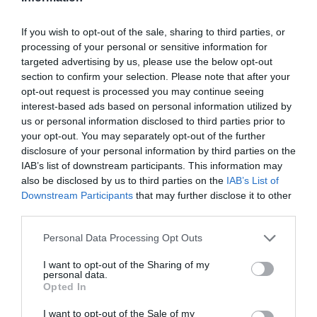
provocându-i o rănire gravă la cap și o vânătaie pe
If you wish to opt-out of the sale, sharing to third parties, or
față, îngrijitoarea nu a mai suportat și a apelat la un
processing of your personal or sensitive information for
avocat, pentru a depune plângerea.
targeted advertising by us, please use the below opt-out
section to confirm your selection. Please note that after your
Pensionarul este acum cercetat într-un dosar pentru
opt-out request is processed you may continue seeing
interest-based ads based on personal information utilized by
infracțiuni de rele tratamente, amenințări și vătămări
us or personal information disclosed to third parties prior to
corporale, audierea preliminară fiind stabilită pentru
your opt-out. You may separately opt-out of the further
disclosure of your personal information by third parties on the
22 octombrie.
IAB’s list of downstream participants. This information may
also be disclosed by us to third parties on the
IAB’s List of
ROMANI IN ITALIA
Downstream Participants
that may further disclose it to other
third parties.
Articolul anterior
See
Asociația „Împreună pentru Athos”
more
Personal Data Processing Opt Outs
organizează a XIX-a Conferință
I want to opt-out of the Sharing of my
Internațională de studiu asupra culturii şi
personal data.
spiritualităţii Sfântului Munte
Opted In
Următorul articol
I want to opt-out of the Sale of my