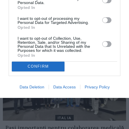
Ministrul Muncii din Italia: ”1,2 milioane
Personal Data.
de români lucrau aici. Astăzi, sunt mai
Opted In
puțin de un milion, au emigrat în alte țări”
I want to opt-out of processing my
Personal Data for Targeted Advertising.
Opted In
AȚI PUTEA DORI DE
I want to opt-out of Collection, Use,
ASEMENEA
Retention, Sale, and/or Sharing of my
Personal Data that Is Unrelated with the
Purposes for which it was collected.
Opted In
CONFIRM
Data Deletion
Data Access
Privacy Policy
ITALIA
Pași importanți pentru colaborarea medicală