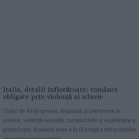
Italia, detalii infiorătoare: românce
obligate prin violență și sclavie
Trafic de ființe umane, reducere și menținere în
sclavie, violență sexuală, complicitate și exploatare a
prostituției. Aceasta este o listă lungă a infracțiunilor
imputate celor arestați.