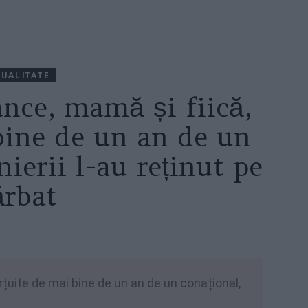
UALITATE
ânce, mamă și fiică,
bine de un an de un
nierii l-au reținut pe
ărbat
rțuite de mai bine de un an de un conațional,