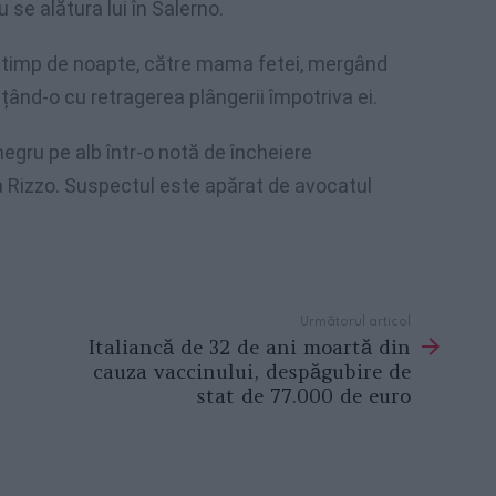
 se alătura lui în Salerno.
pe timp de noapte, către mama fetei, mergând
nțând-o cu retragerea plângerii împotriva ei.
gru pe alb într-o notă de încheiere
 Rizzo. Suspectul este apărat de avocatul
Următorul articol
Italiancă de 32 de ani moartă din
cauza vaccinului, despăgubire de
stat de 77.000 de euro