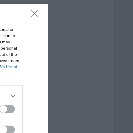
sonal or
ection to
ou may
 personal
out of the
 downstream
B’s List of