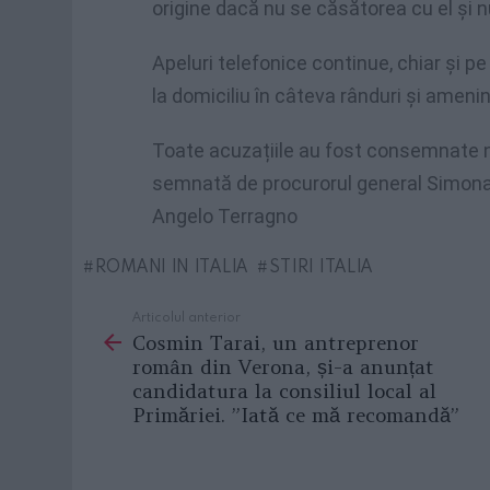
origine dacă nu se căsătorea cu el și nu
Apeluri telefonice continue, chiar și 
la domiciliu în câteva rânduri și ameni
Toate acuzațiile au fost consemnate ne
semnată de procurorul general Simona
Angelo Terragno
ROMANI IN ITALIA
STIRI ITALIA
Articolul anterior
See
Cosmin Tarai, un antreprenor
more
român din Verona, și-a anunțat
candidatura la consiliul local al
Primăriei. ”Iată ce mă recomandă”