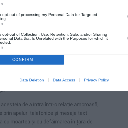
In
to opt-out of processing my Personal Data for Targeted
ing.
In
o opt-out of Collection, Use, Retention, Sale, and/or Sharing
 și fiică, hărțuite
ersonal Data that Is Unrelated with the Purposes for which it
lected.
In
 de hărțuire, tentativă și consumare de
are locuiesc în Copertino.
CONFIRM
ie 2021 până în aprilie anul curent, de
Data Deletion
Data Access
Privacy Policy
 anxietate gravă și persistentă, până la a o
ță.
l acesteia de a intra într-o relație amoroasă,
 prin apeluri telefonice și mesaje text
ța cu moartea și cu defăimarea în țara de