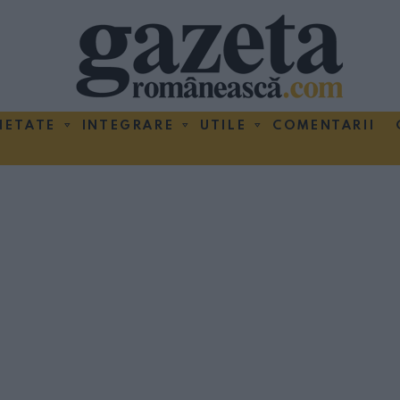
IETATE
INTEGRARE
UTILE
COMENTARII