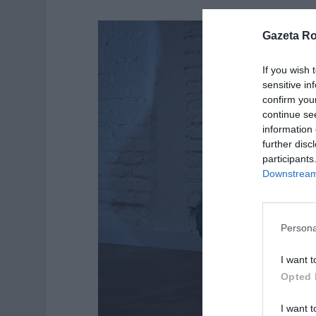
Gazeta R
If you wish 
sensitive in
confirm you
continue se
information 
further disc
participants
Downstream 
Persona
I want t
Opted 
I want t