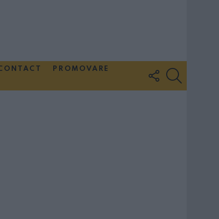
CONTACT
PROMOVARE
FOLLOW
SEARCH
US
Couple Photoshoot Paris