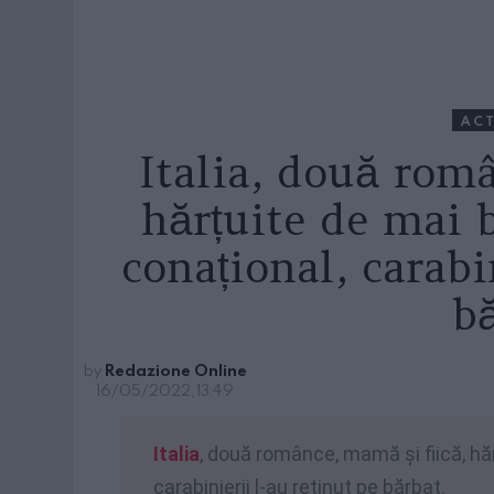
ACT
Italia, două rom
hărțuite de mai 
conațional, carabi
b
by
Redazione Online
16/05/2022, 13:49
Italia
, două românce, mamă și fiică, hă
carabinierii l-au reținut pe bărbat.