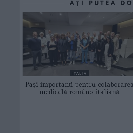
AȚI PUTEA D
ITALIA
Pași importanți pentru colaborare
medicală româno-italiană