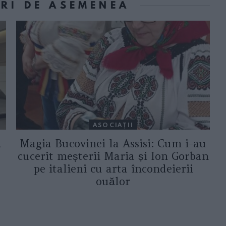
ORI DE ASEMENEA
ASOCIAŢII
a
Magia Bucovinei la Assisi: Cum i-au
cucerit meșterii Maria și Ion Gorban
pe italieni cu arta încondeierii
ouălor