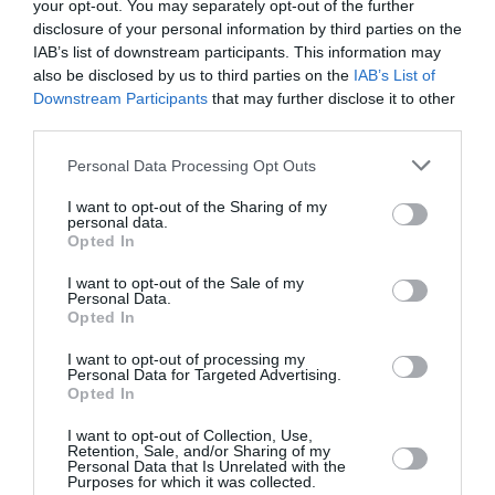
your opt-out. You may separately opt-out of the further
disclosure of your personal information by third parties on the
Apartamentul femeii se afla de fapt
la același etaj,
IAB’s list of downstream participants. This information may
also be disclosed by us to third parties on the
IAB’s List of
la nivelul trei
, și la aceeași poziție, dar pe părțile
Downstream Participants
that may further disclose it to other
opuse față de apartamentul
celor doi veri
third parties.
moldoveni
. Dintr-un motiv tragic, Lorenzo s-a
Personal Data Processing Opt Outs
apropiat de ei după ce a observat că ușa era
I want to opt-out of the Sharing of my
deschisă, probabil
lăsată întredeschisă din
personal data.
Opted In
greșeală.
I want to opt-out of the Sale of my
El a intrat crezând că o va întâlni pe femeie,
însă în
Personal Data.
Opted In
schimb a dat peste cei doi bărbați
, care luau cina.
I want to opt-out of processing my
Bărbatul în vârstă de 32 de ani a plecat, dar a fost
Personal Data for Targeted Advertising.
Opted In
urmărit de cei doi, care, confundându-l cu un hoț,
l-au
ajuns în apropierea liftului
, unde l-au bătut până la
I want to opt-out of Collection, Use,
Retention, Sale, and/or Sharing of my
moarte.
Personal Data that Is Unrelated with the
Purposes for which it was collected.