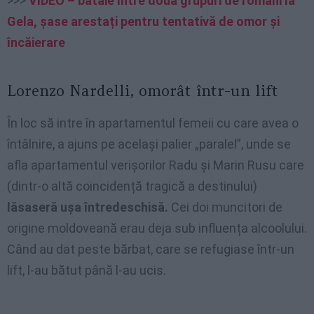
>>>
VIDEO – bătaie între două grupuri de români la
Gela, șase arestați pentru tentativă de omor și
încăierare
Lorenzo Nardelli, omorât într-un lift
În loc să intre în apartamentul femeii cu care avea o
întâlnire, a ajuns pe același palier „paralel”, unde se
afla apartamentul verișorilor Radu și Marin Rusu care
(dintr-o altă coincidență tragică a destinului)
lăsaseră ușa întredeschisă.
Cei doi muncitori de
origine moldoveană erau deja sub influența alcoolului.
Când au dat peste bărbat, care se refugiase într-un
lift, l-au bătut până l-au ucis.