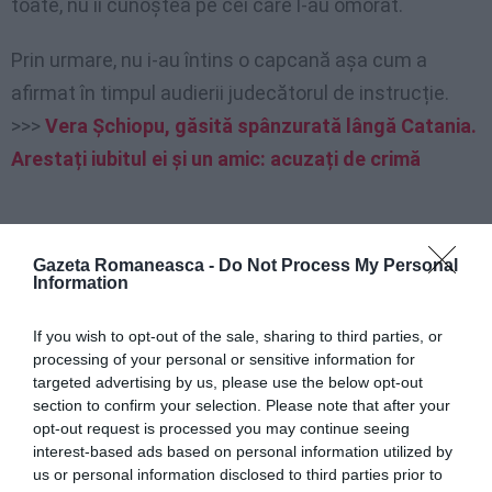
toate, nu îi cunoștea pe cei care l-au omorât.
Prin urmare, nu i-au întins o capcană așa cum a
afirmat în timpul audierii judecătorul de instrucție.
>>>
Vera Șchiopu, găsită spânzurată lângă Catania.
Arestați iubitul ei și un amic: acuzați de crimă
Eroarea tragică
Gazeta Romaneasca -
Do Not Process My Personal
Information
Conform declarațiilor depuse la Procuratură și
conform informațiilor oferite de către polițiștii din
If you wish to opt-out of the sale, sharing to third parties, or
Squadra Mobile di Venezia (echipa mobilă de
processing of your personal or sensitive information for
investigații), pare că victima avea o întâlnire în
targeted advertising by us, please use the below opt-out
section to confirm your selection. Please note that after your
clădirea de pe Rampa Cavalcavia, unde ulterior a fost
opt-out request is processed you may continue seeing
ucis. Dar,
în loc să intre pe scara „A”
, după ce a intrat
interest-based ads based on personal information utilized by
us or personal information disclosed to third parties prior to
în clădire,
a urcat pe scara „B”.