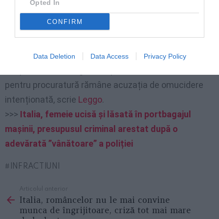
Opted In
„Știrea este șocantă – a comentat avocatul verilor,
CONFIRM
Giorgio Pietramala. Aceasta schimbă complet poziția
clienților noștri. Considerăm că
nu mai poate fi vorba
despre omucidere intenționată
, eventual doar
Data Deletion
Data Access
Privacy Policy
despre exces de legitima apărare.” Cu toate acestea,
pentru procuratură rămâne acuzația de omucidere
intenționată, scrie
Leggo
.
>>>
Italia, femeie ucisă și lăsată în portbagajul
mașinii, presupusul criminal arestat după o
adevărată ”vânătoare” a poliției
INFRACTIUNI
Articolul anterior
See
Italia, româncelor nu le mai convine
more
munca de îngrijitoare, criză tot mai mare