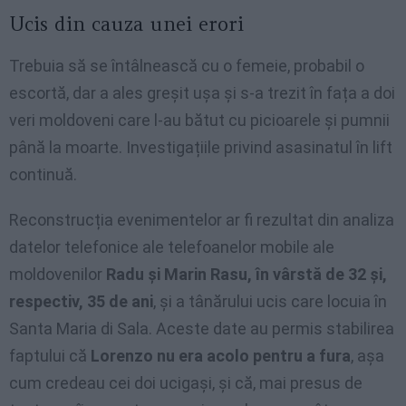
Ucis din cauza unei erori
Trebuia să se întâlnească cu o femeie, probabil o
escortă, dar a ales greșit ușa și s-a trezit în fața a doi
veri moldoveni care l-au bătut cu picioarele și pumnii
până la moarte. Investigațiile privind asasinatul în lift
continuă.
Reconstrucția evenimentelor ar fi rezultat din analiza
datelor telefonice ale telefoanelor mobile ale
moldovenilor
Radu și Marin Rasu, în vârstă de 32 și,
respectiv, 35 de ani
, și a tânărului ucis care locuia în
Santa Maria di Sala. Aceste date au permis stabilirea
faptului că
Lorenzo nu era acolo pentru a fura
, așa
cum credeau cei doi ucigași, și că, mai presus de