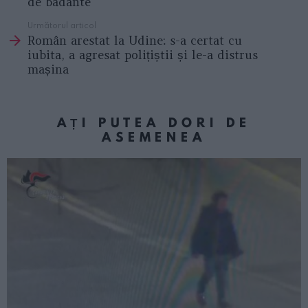
de badante
Următorul articol
Român arestat la Udine: s-a certat cu
iubita, a agresat polițiștii și le-a distrus
mașina
AȚI PUTEA DORI DE
ASEMENEA