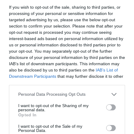
este faptul că niciunul dintre aceşti tineri nu a apelat,
If you wish to opt-out of the sale, sharing to third parties, or
chiar şi în mod anonim, 118 pentru a semnala
processing of your personal or sensitive information for
targeted advertising by us, please use the below opt-out
rănirea”.
section to confirm your selection. Please note that after your
opt-out request is processed you may continue seeing
Zidul de tăcere s-a prăbuşit când, după repetate
interest-based ads based on personal information utilized by
convocări, pusă în faţa nepotrivirilor declaraţiilor
us or personal information disclosed to third parties prior to
your opt-out. You may separately opt-out of the further
amicilor,
o fată de 20 de ani prezentă la bătaie a
disclosure of your personal information by third parties on the
povestit în sfârşit adevărul şi a spus numele
IAB’s list of downstream participants. This information may
also be disclosed by us to third parties on the
IAB’s List of
Rendina.
Tânărul este convocat. Nu face faţă.
Downstream Participants
that may further disclose it to other
Povesteşte despre cearta privind mângâiatul
third parties.
câinelui. Povesteşte despre întâlnirea din Cormano.
Personal Data Processing Opt Outs
Povesteşte că l-a ucis în bătaie pe Popa.
I want to opt-out of the Sharing of my
personal data.
Asasinul a fost
dus la închisoarea din Monza
.
Opted In
I want to opt-out of the Sale of my
Personal Data.