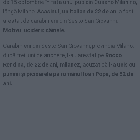
de 15 octombrie în faţa unui pub din Cusano Milanino,
lângă Milano.
Asasinul, un italian de 22 de ani
a fost
arestat de carabinierii din Sesto San Giovanni.
Motivul uciderii: câinele.
Carabinierii din Sesto San Giovanni, provincia Milano,
după trei luni de anchete, l-au arestat pe
Rocco
Rendina, de 22 de ani, milanez,
acuzat că
l-a ucis cu
pumnii şi picioarele pe românul Ioan Popa, de 52 de
ani.