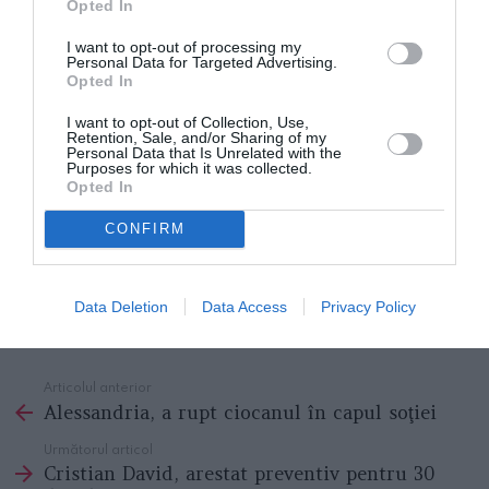
Opted In
I want to opt-out of processing my
Personal Data for Targeted Advertising.
Opted In
I want to opt-out of Collection, Use,
Retention, Sale, and/or Sharing of my
Personal Data that Is Unrelated with the
Purposes for which it was collected.
Opted In
CONFIRM
Data Deletion
Data Access
Privacy Policy
Articolul anterior
See
Alessandria, a rupt ciocanul în capul soţiei
more
Următorul articol
Cristian David, arestat preventiv pentru 30