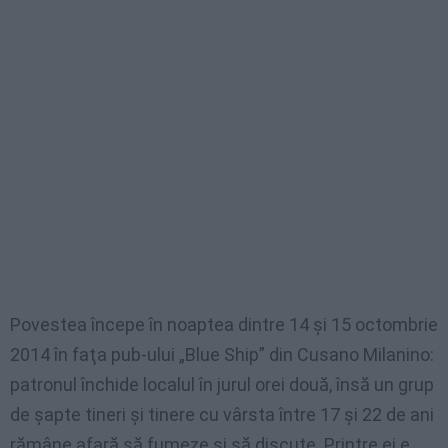
Povestea începe în noaptea dintre 14 şi 15 octombrie
2014 în faţa pub-ului „Blue Ship” din Cusano Milanino:
patronul închide localul în jurul orei două, însă un grup
de şapte tineri şi tinere cu vârsta între 17 şi 22 de ani
rămâne afară să fumeze şi să discute. Printre ei e