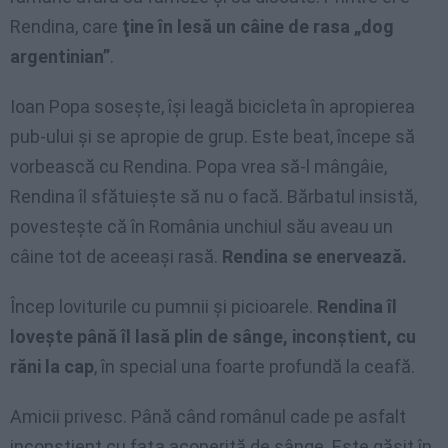
Rendina, care
ţine în lesă un câine de rasa „dog
argentinian”
.
Ioan Popa soseşte, îşi leagă bicicleta în apropierea
pub-ului şi se apropie de grup. Este beat, începe să
vorbească cu Rendina. Popa vrea să-l mângâie,
Rendina îl sfătuieşte să nu o facă. Bărbatul insistă,
povesteşte că în România unchiul său aveau un
câine tot de aceeaşi rasă.
Rendina se enervează.
Încep loviturile cu pumnii şi picioarele.
Rendina îl
loveşte până îl lasă plin de sânge, inconştient, cu
răni la cap
, în special una foarte profundă la ceafă.
Amicii privesc. Până când românul cade pe asfalt
inconştient cu faţa acoperită de sânge. Este găsit în