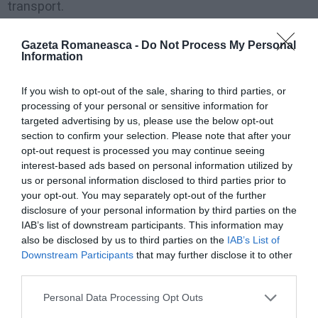
transport.
Imediat ce calea îi este eliberată, vatmanul își reia
Gazeta Romaneasca -
Do Not Process My Personal
Information
cursa, relatează publicația
La Stampa
.
If you wish to opt-out of the sale, sharing to third parties, or
Imaginile au stârnit imediat dezbateri în mediul
processing of your personal or sensitive information for
online, mai ales că acest episod violent nu este deloc
targeted advertising by us, please use the below opt-out
section to confirm your selection. Please note that after your
unul izolat. Incidente similare s-au mai produs în
opt-out request is processed you may continue seeing
oraș, ceea ce stârnește revolta milanezilor, care spun
interest-based ads based on personal information utilized by
us or personal information disclosed to third parties prior to
că nu se mai simt în siguranță pe străzi.
your opt-out. You may separately opt-out of the further
disclosure of your personal information by third parties on the
„Un oraș scăpat de sub control”
, a scris
IAB’s list of downstream participants. This information may
europarlamentarul italian Angelo Ciocca, revoltat de
also be disclosed by us to third parties on the
IAB’s List of
Downstream Participants
that may further disclose it to other
faptul că autoritățile municipale nu intervin cu
third parties.
măsuri concrete pentru a restabili legalitatea pe
Personal Data Processing Opt Outs
străzile orașului.