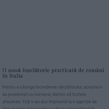
O nouă înșelătorie practicată de români
în Italia
Pentru a câștiga încrederea vânzătorului, aceștia s-
au prezentat cu numerar, dornici să încheie
afacerea. Toți s-au dus împreună la o agenție de
documente auto pentru a efectua transferul de