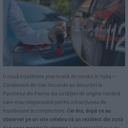
O nouă înșelătorie practicată de români în Italia –
Carabinierii din San Secondo au denunțat la
Parchetul din Parma doi cetățeni de origine română
care erau responsabili pentru infracțiunea de
înșelăciune în complicitate.
Cei doi, după ce au
observat pe un site celebru că un rezident din zonă
și-a scos mașina la vânzare
, l-au contactat și s-au