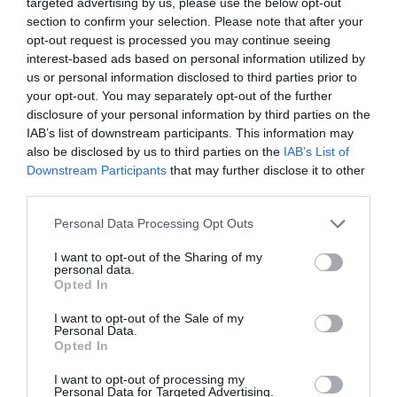
targeted advertising by us, please use the below opt-out
vehiculului, în loc să urmeze victima, au fugit
section to confirm your selection. Please note that after your
opt-out request is processed you may continue seeing
pierzându-și urmele, scrie
Parma Today.
interest-based ads based on personal information utilized by
us or personal information disclosed to third parties prior to
►
Rovereto, și-a cumpărat un BMW S5 cu un cec
your opt-out. You may separately opt-out of the further
disclosure of your personal information by third parties on the
fals, româncă condamnată la un an de închisoare
IAB’s list of downstream participants. This information may
pentru înșelătorie
also be disclosed by us to third parties on the
IAB’s List of
Downstream Participants
that may further disclose it to other
Păgubitul a contactat carabinierii din San Secondo și
third parties.
a denunțat incidentul. Cercetările încep imediat,
Personal Data Processing Opt Outs
carabinierii analizează imaginile tuturor camerelor de
I want to opt-out of the Sharing of my
supraveghere prezente în zonă, identifică numărul de
personal data.
Opted In
telefon folosit pentru negociere, analizează
I want to opt-out of the Sale of my
înregistrările telefonice ale căror date încrucișate cu
Personal Data.
documentația achiziționată de la agenția de
Opted In
documente auto au condus la identificarea celor doi
I want to opt-out of processing my
Personal Data for Targeted Advertising.