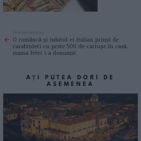
Articolul anterior
See
O româncă și iubitul ei italian prinși de
more
carabinieri cu peste 500 de cartușe în casă,
mama fetei i-a denunțat
AȚI PUTEA DORI DE
ASEMENEA