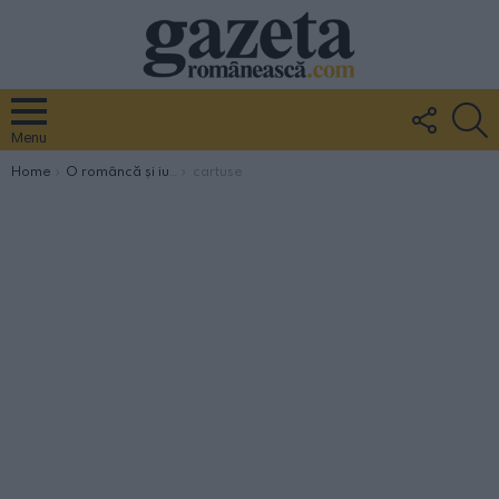
FOLLO
S
US
Menu
You are here:
Home
O româncă și iubitul ei italian prinși de carabinieri cu peste 500 de cartușe în casă, mama fetei i-a denunțat
cartuse