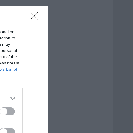
sonal or
ection to
ou may
 personal
out of the
 downstream
B’s List of