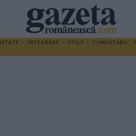
IETATE
INTEGRARE
UTILE
COMENTARII