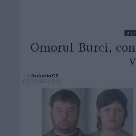
ACT
Omorul Burci, con
v
by
Redactia GR
09/07/2013, 15:32