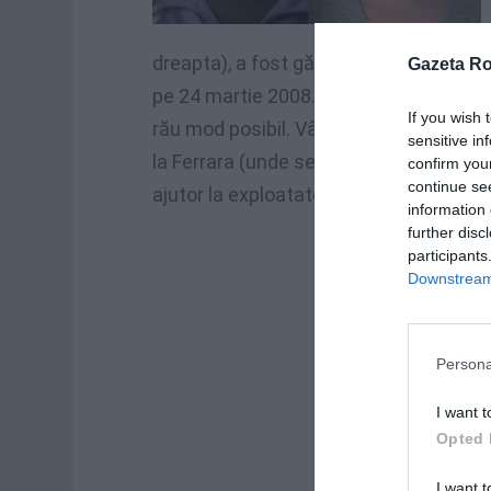
dreapta), a fost găsit semicarbonizat î
Gazeta R
pe 24 martie 2008. O poveste de exploat
If you wish 
rău mod posibil. Vândută pentru datori
sensitive in
la Ferrara (unde se prostitua în stradă)
confirm you
continue se
ajutor la exploatatorii săi anteriori.
information 
further disc
participants
Downstream 
Persona
I want t
Opted 
I want t