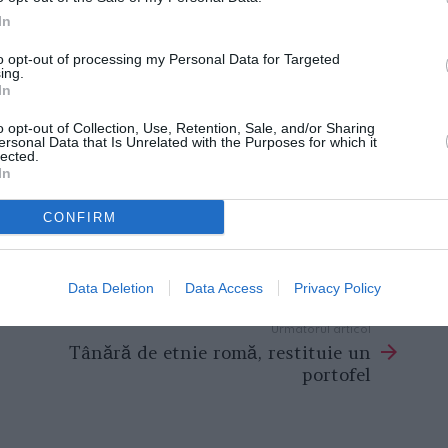
In
to opt-out of processing my Personal Data for Targeted
ing.
In
o opt-out of Collection, Use, Retention, Sale, and/or Sharing
ersonal Data that Is Unrelated with the Purposes for which it
lected.
e care l-a plătit cu viaţa: a fost bătută,
In
nd deja era în agonie şi arsă. În furgoneta
CONFIRM
e a fost lovită cu un ciocan. Călăii săi,
ţă, au fost Benazzo şi Pistroescu.
Data Deletion
Data Access
Privacy Policy
Următorul articol
Tânără de etnie romă, restituie un
portofel