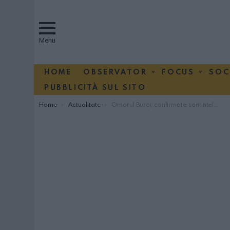
Menu
HOME
OBSERVATOR
FOCUS
SOC
PUBBLICITÀ SUL SITO
You are here:
Home
Actualitate
Omorul Burci, confirmate sentinţele pe viaţă