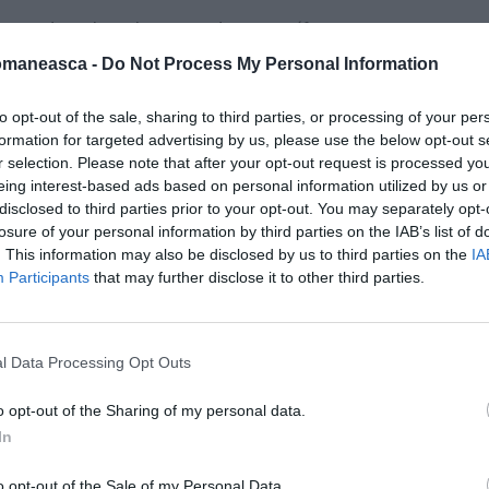
Cadavrul Paulei Burci, de 19 ani (foto
n zona inundabilă din Zocca di Ro (Ferrara)
omaneasca -
Do Not Process My Personal Information
are şi violenţă care s-a sfârşit în cel mai
to opt-out of the sale, sharing to third parties, or processing of your per
i de personaje fără scrupule, transferată de
formation for targeted advertising by us, please use the below opt-out s
 la Polesine, Paula Burci a fugit căutând
r selection. Please note that after your opt-out request is processed y
eing interest-based ads based on personal information utilized by us or
disclosed to third parties prior to your opt-out. You may separately opt-
losure of your personal information by third parties on the IAB’s list of
. This information may also be disclosed by us to third parties on the
IA
Participants
that may further disclose it to other third parties.
l Data Processing Opt Outs
o opt-out of the Sharing of my personal data.
In
o opt-out of the Sale of my Personal Data.