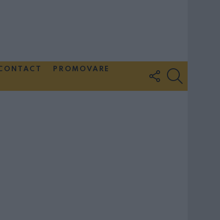
CONTACT
PROMOVARE
FOLLOW
SEARCH
US
Couple Photoshoot Paris