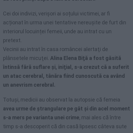
Cei doi indivizi, verișori ai soțului victimei, ar fi
acționat în urma unei tentative nereușite de furt din
interiorul locuinței femeii, unde au intrat cu un
pretext.
Vecinii au intrat în casa româncei alertaţi de
plânsetele micuţei.
Alina Elena Biţă a fost găsită
întinsă fără suflare şi, iniţial, s-a crezut că a suferit
un atac cerebral, tânăra fiind cunoscută ca având
un anevrism cerebral.
Totuşi, medicii au observat la autopsie că femeia
avea urme de ştrangulare pe gât şi din acel moment
s-a mers pe varianta unei crime
, mai ales că între
timp s-a descoperit că din casă lipsesc câteva sute