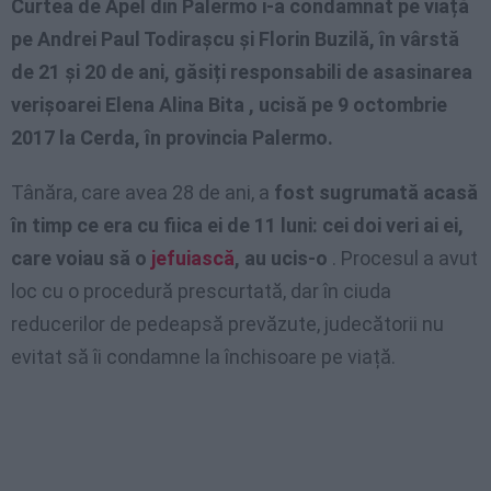
Curtea de Apel din Palermo i-a condamnat pe viață
pe Andrei Paul Todirașcu și Florin Buzilă, în vârstă
de 21 și 20 de ani, găsiți responsabili de asasinarea
verișoarei Elena Alina Bita , ucisă pe 9 octombrie
2017 la Cerda, în provincia Palermo.
Tânăra, care avea 28 de ani, a
fost sugrumată acasă
în timp ce era cu fiica ei de 11 luni: cei doi veri ai ei,
care voiau să o
jefuiască
, au ucis-o
. Procesul a avut
loc cu o procedură prescurtată, dar în ciuda
reducerilor de pedeapsă prevăzute, judecătorii nu
evitat să îi condamne la închisoare pe viață.