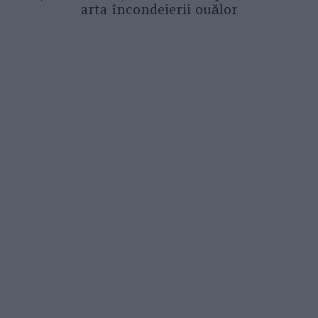
arta încondeierii ouălor