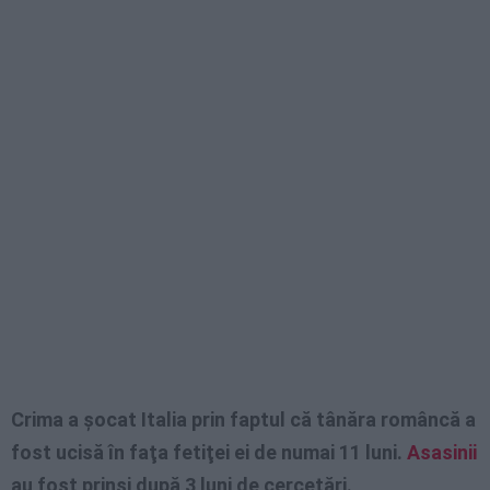
Crima a şocat Italia prin faptul că tânăra româncă a
fost ucisă în faţa fetiţei ei de numai 11 luni.
Asasinii
au fost prinși după 3 luni de cercetări.