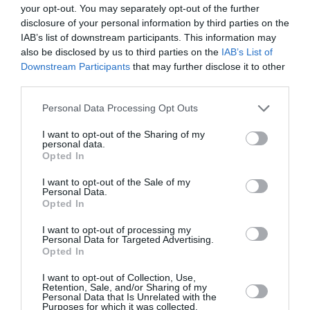
your opt-out. You may separately opt-out of the further
criminalii.
Fratele victimei i-a răspuns şi l-a întrebat
disclosure of your personal information by third parties on the
de ce a fugit, dacă nu el este vinovat.
IAB’s list of downstream participants. This information may
also be disclosed by us to third parties on the
IAB’s List of
Downstream Participants
that may further disclose it to other
Cei doi criminali au continuat să posteze pe paginile
third parties.
lor de Facebook, unul părând pasionat de selfie-uri, iar
Personal Data Processing Opt Outs
celălalt de filmuleţe haioase cu copii. Paul Todiraşcu
şi-a postat o fotografie chiar în ziua în care a ucis-o
I want to opt-out of the Sharing of my
personal data.
pe Alina Elena Biţă, iar la două zile şi-a pus un semn
Opted In
de doliu.
I want to opt-out of the Sale of my
Personal Data.
Opted In
După trei luni de căutări şi cercetări, cei doi criminali
au fost prinşi la Palermo.
I want to opt-out of processing my
Personal Data for Targeted Advertising.
Opted In
ROMANI IN ITALIA
STIRI ITALIA
I want to opt-out of Collection, Use,
Retention, Sale, and/or Sharing of my
Articolul anterior
See
Personal Data that Is Unrelated with the
Noul decret semnat de Giuseppe Conte, ce
more
Purposes for which it was collected.