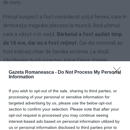
de euro.
Primul suspect a fost considerat soţul femeii, care în
dimineaţa tragediei plecase la muncă, fiind ultimul
care a văzut-o în viaţă.
Bărbatul a fost audiat timp
de 18 ore, dar nu a fost reţinut.
Cei doi criminali au
fost indicaţi chiar de familia victimei. La două
săptămâni după moartea Alinei Elena, fratele
acestuia, Iulian Biţă, a scris pe pagina de Facebook a
Gazeta Romaneasca -
Do Not Process My Personal
Information
lui Paul Todiraşcu:
„Cine-i vede pe acești criminali să
se ferească să nu pățească ce a pățit sora mea”.
If you wish to opt-out of the sale, sharing to third parties, or
processing of your personal or sensitive information for
Comentariul a fost făcut la o fotografie în care apar
targeted advertising by us, please use the below opt-out
cei doi ucigași. Unul dintre ei, Florin Buzilă, chiar îi
section to confirm your selection. Please note that after your
opt-out request is processed you may continue seeing
răspunde fratelui:
”O să se descopere până la urmă
interest-based ads based on personal information utilized by
şi o să vedeţi”
, sugerând astfel că nu ei ar fi
us or personal information disclosed to third parties prior to