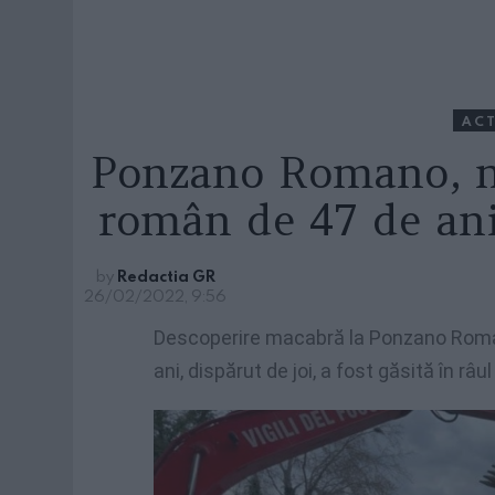
ACT
Ponzano Romano, m
român de 47 de ani
by
Redactia GR
26/02/2022, 9:56
Descoperire macabră la Ponzano Roma
ani, dispărut de joi, a fost găsită în râ