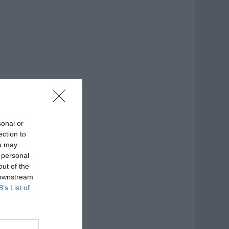
sonal or
ection to
ou may
 personal
out of the
 downstream
B’s List of