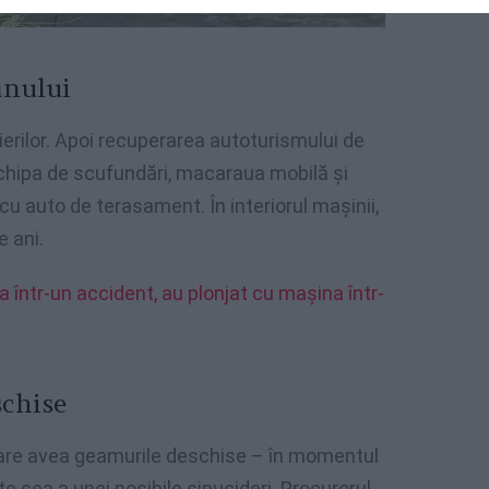
ânului
pierilor. Apoi recuperarea autoturismului de
echipa de scufundări, macaraua mobilă și
cu auto de terasament. În interiorul mașinii,
e ani.
ța într-un accident, au plonjat cu mașina într-
chise
are avea geamurile deschise – în momentul
 cea a unei posibile sinucideri. Procurorul