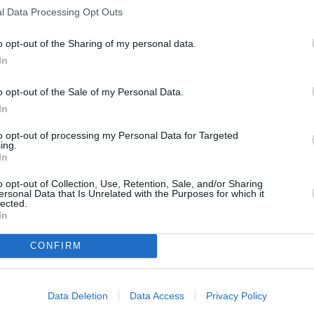
otondo au fost cei care au început
l Data Processing Opt Outs
i semi-scufundate (plăcuța de înmatriculare
o opt-out of the Sharing of my personal data.
In
o opt-out of the Sale of my Personal Data.
In
to opt-out of processing my Personal Data for Targeted
ing.
In
o opt-out of Collection, Use, Retention, Sale, and/or Sharing
ersonal Data that Is Unrelated with the Purposes for which it
lected.
In
CONFIRM
Data Deletion
Data Access
Privacy Policy