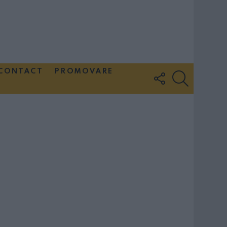
CONTACT
PROMOVARE
FOLLOW
SEARCH
US
Couple Photoshoot Paris