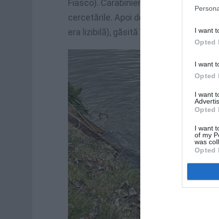
Fiasco). Carabinierii companiei Monter
Persona
cercetările. Apoi descoperirea mașini
I want t
era lizibilă), găsită în râul Tibru.
Opted 
I want t
Opted 
I want 
Advertis
Opted 
I want t
of my P
was col
Opted 