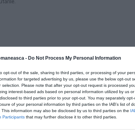
tările.
omaneasca -
Do Not Process My Personal Information
to opt-out of the sale, sharing to third parties, or processing of your per
formation for targeted advertising by us, please use the below opt-out s
r selection. Please note that after your opt-out request is processed y
eing interest-based ads based on personal information utilized by us or
disclosed to third parties prior to your opt-out. You may separately opt-
losure of your personal information by third parties on the IAB’s list of
. This information may also be disclosed by us to third parties on the
IA
onul
Participants
that may further disclose it to other third parties.
 municipiul Ponzano Romano (în localitatea