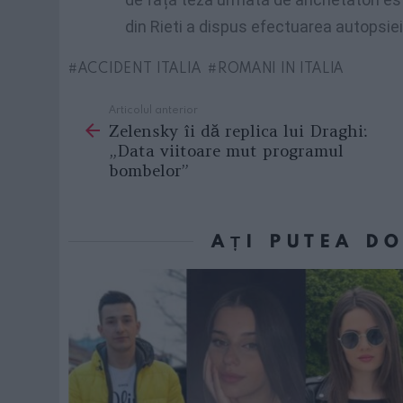
din Rieti a dispus efectuarea autopsie
ACCIDENT ITALIA
ROMANI IN ITALIA
Articolul anterior
See
Zelensky îi dă replica lui Draghi:
more
„Data viitoare mut programul
bombelor”
AȚI PUTEA D