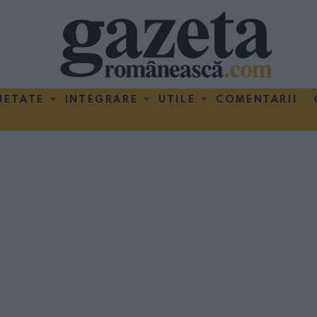
IETATE
INTEGRARE
UTILE
COMENTARII