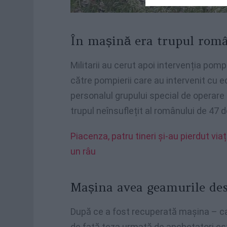
În mașină era trupul rom
Militarii au cerut apoi intervenția pom
către pompierii care au intervenit cu 
personalul grupului special de operare 
trupul neînsuflețit al românului de 47 d
Piacenza, patru tineri și-au pierdut via
un râu
Mașina avea geamurile des
După ce a fost recuperată mașina – c
de față teza urmată de anchetatori este