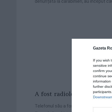
denunțată la carabinieri, au început cău
Gazeta R
If you wish 
sensitive in
confirm you
continue se
information 
further disc
participants
A fost radiolocalizat telef
Downstream 
Telefonul său a fost radiolocalizat în