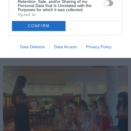
Retention, Sale, and/or Sharing of my
Personal Data that Is Unrelated with the
Purposes for which it was collected.
Opted In
CONFIRM
ITALIA
Concursul Miss Badante 2026: informații
Data Deletion
Data Access
Privacy Policy
despre înscrieri și participare