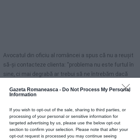
Avocatul din oficiu al româncei a spus că nu a reuşit
să-şi contacteze clienta: “problema nu este furtul în
sine, ci mai degrabă ar trebui să ne întrebăm dacă
merită să cheltuim atâta energie ăn cadrul
Gazeta Romaneasca -
Do Not Process My Personal
procesului, pentru o daună de un euro şi 19 cenţi.
Information
Având în vedere că este vorba teoretic de o
If you wish to opt-out of the sale, sharing to third parties, or
infracţiune gravă, deci procesul merge înainte din
processing of your personal or sensitive information for
oficiu, deci nu se poate urma nici o cale de rezolvare
targeted advertising by us, please use the below opt-out
section to confirm your selection. Please note that after your
prin retragerea plângerii, eventual după plata unor
opt-out request is processed you may continue seeing
daune”.