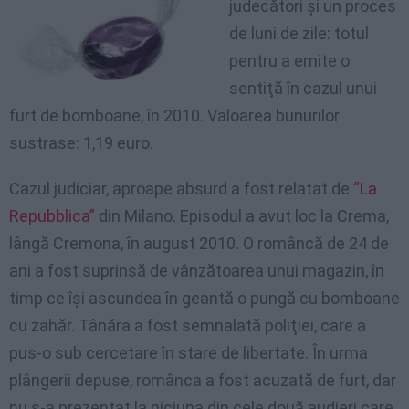
judecători şi un proces
de luni de zile: totul
pentru a emite o
sentiţă în cazul unui
furt de bomboane, în 2010. Valoarea bunurilor
sustrase: 1,19 euro.
Cazul judiciar, aproape absurd a fost relatat de
“La
Repubblica”
din Milano. Episodul a avut loc la Crema,
lângă Cremona, în august 2010. O româncă de 24 de
ani a fost suprinsă de vânzătoarea unui magazin, în
timp ce îşi ascundea în geantă o pungă cu bomboane
cu zahăr. Tânăra a fost semnalată poliţiei, care a
pus-o sub cercetare în stare de libertate. În urma
plângerii depuse, românca a fost acuzată de furt, dar
nu s-a prezentat la niciuna din cele două audieri care