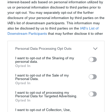
interest-based ads based on personal information utilized by
us or personal information disclosed to third parties prior to
your opt-out. You may separately opt-out of the further
disclosure of your personal information by third parties on the
IAB’s list of downstream participants. This information may
Articolul anterior
also be disclosed by us to third parties on the
IAB’s List of
See
Regizorul Cristian Mungiu, din nou în
more
Downstream Participants
that may further disclose it to other
competiţia oficială de la Cannes
third parties.
Următorul articol
Personal Data Processing Opt Outs
Dentişti italieni cu diplomă românească
I want to opt-out of the Sharing of my
personal data.
Opted In
AȚI PUTEA DORI DE
I want to opt-out of the Sale of my
ASEMENEA
Personal Data.
Opted In
I want to opt-out of processing my
Personal Data for Targeted Advertising.
Opted In
I want to opt-out of Collection, Use,