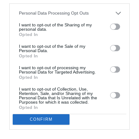
third parties.
august. Acesta ar fi împlinit 56 de ani în octombrie.
Mai multe detalii AICI >>>
Tragedie la locul de
Personal Data Processing Opt Outs
muncă în L’Aquila: Un român de 56 de ani și-a
I want to opt-out of the Sharing of my
personal data.
pierdut viața în timp ce descărca un camion
Opted In
ACCIDENT ITALIA
I want to opt-out of the Sale of my
Personal Data.
Opted In
Articolul anterior
See
Copil mort la Livorno, mama arestată:
more
I want to opt-out of processing my
Personal Data for Targeted Advertising.
”Crimă premeditată, nu a căzut de pe
Opted In
tobogan”
I want to opt-out of Collection, Use,
Următorul articol
Retention, Sale, and/or Sharing of my
Ce drepturi are o badantă atunci când
Personal Data that Is Unrelated with the
Purposes for which it was collected.
persoana asistată moare? „Raportul de
Opted In
muncă nu se încheie automat”
CONFIRM
AȚI PUTEA DORI DE