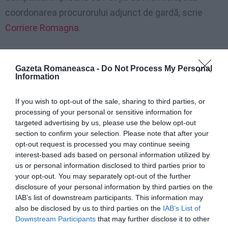
coordonarea procurorului adjunct de gardă, scrie
Corriere Romagna
.
Lanț de accidente de muncă
Gazeta Romaneasca -
Do Not Process My Personal
Information
Alin Telianu, un tânăr muncitor român de doar 25 de
ani, și-a pierdut viața în timpul programului de muncă.
If you wish to opt-out of the sale, sharing to third parties, or
processing of your personal or sensitive information for
Accidentul a avut loc pe 22 august la Viagrande
targeted advertising by us, please use the below opt-out
(Catania).
Mai multe detalii AICI >>>
Un muncitor
section to confirm your selection. Please note that after your
opt-out request is processed you may continue seeing
român de 25 de ani moare zdrobit de un utilaj în
interest-based ads based on personal information utilized by
Catania
us or personal information disclosed to third parties prior to
your opt-out. You may separately opt-out of the further
disclosure of your personal information by third parties on the
Tragic accident la locul de muncă la L’Aquila.
Viorel
IAB’s list of downstream participants. This information may
Stupariu
, un român care locuia în oraș împreună cu
also be disclosed by us to third parties on the
IAB’s List of
familia sa, și-a pierdut viața într-un mod tragic în 22
Downstream Participants
that may further disclose it to other