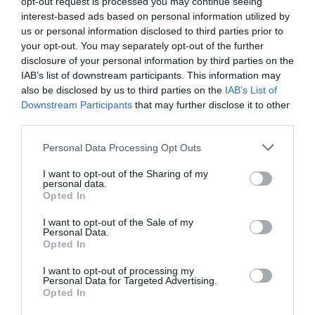
opt-out request is processed you may continue seeing
interest-based ads based on personal information utilized by
timp pe via Coribanti în aşteptarea de a fi reparat de
us or personal information disclosed to third parties prior to
un atelier auto. Andrei Gabriel Kondratovici, fără
your opt-out. You may separately opt-out of the further
disclosure of your personal information by third parties on the
antecedente penale, era de trei ani domiciliat la mică
IAB’s list of downstream participants. This information may
distanţă de locul în care a fost comisă fapta. Lucra
also be disclosed by us to third parties on the
IAB’s List of
ocazional ca muncitor în construcţii.
Downstream Participants
that may further disclose it to other
third parties.
Şoc şi groază la Terni: Victor Marian Iordache,
Personal Data Processing Opt Outs
împuşcat în cap, îngropat în pădure şi acoperit cu
var nestins de amantul italian
I want to opt-out of the Sharing of my
personal data.
Român ucis de un conațional într-o baracă la
Opted In
Roma. „I-am dat o lecţie”
I want to opt-out of the Sale of my
Personal Data.
L-a ucis cu două focuri de pistol: achitat de
Opted In
judecător
I want to opt-out of processing my
Personal Data for Targeted Advertising.
Opted In