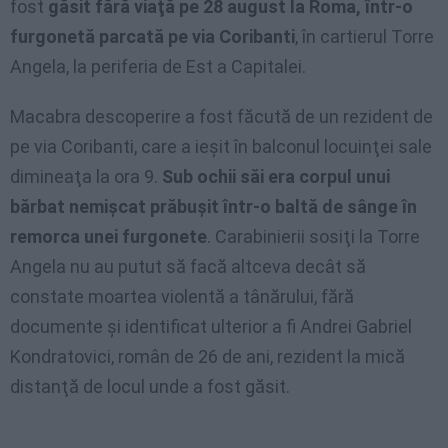
fost
găsit fără viaţă pe 28 august la Roma, într-o
furgonetă parcată pe via Coribanti
, în cartierul Torre
Angela, la periferia de Est a Capitalei.
Macabra descoperire a fost făcută de un rezident de
pe via Coribanti, care a ieşit în balconul locuinţei sale
dimineaţa la ora 9.
Sub ochii săi era corpul unui
bărbat nemişcat prăbuşit într-o baltă de sânge în
remorca unei furgonete
. Carabinierii sosiţi la Torre
Angela nu au putut să facă altceva decât să
constate moartea violentă a tânărului, fără
documente şi identificat ulterior a fi Andrei Gabriel
Kondratovici, român de 26 de ani, rezident la mică
distanţă de locul unde a fost găsit.