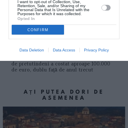
I want to opt-out of Collection, Use,
Retention, Sale, and/or Sharing of my
Personal Data that Is Unrelated with the
Purposes for which it was collected.
Opted In
Articolul anterior
See
Băsescu și-a reamintit de Diaspora:
more
CONFIRM
„România face prea puțin pentru românii
din străinătate”
Data Deletion
Data Access
Privacy Policy
Următorul articol
Sac fără fund la DRP: Întâlnirea românilor
de pretutindeni a costat aproape 100.000
de euro, dublu faţă de anul trecut
AȚI PUTEA DORI DE
ASEMENEA