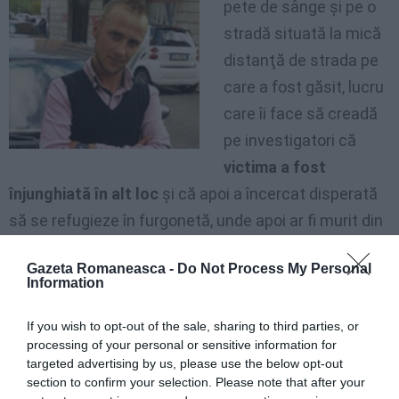
pete de sânge şi pe o
stradă situată la mică
distanţă de strada pe
care a fost găsit, lucru
care îi face să creadă
pe investigatori că
victima a fost
înjunghiată în alt loc
şi că apoi a încercat disperată
să se refugieze în furgonetă, unde apoi ar fi murit din
cauza rănilor. Cadavrul avea diferite răni produse de
Gazeta Romaneasca -
Do Not Process My Personal
cuţit, având cel puţin trei lovituri în dreptul şoldului.
Information
Investigatorii nu exclud varianta unei dispute între
conaţionali care a degenerat.
If you wish to opt-out of the sale, sharing to third parties, or
processing of your personal or sensitive information for
targeted advertising by us, please use the below opt-out
Proprietarul furgonetei este
cu totul străin de cele
section to confirm your selection. Please note that after your
întâmplate
. Vehiculul fusese parcat de mai mult