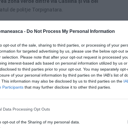
ea zonă verde dintre via Casilina şi via dei
tul de poliţie Torpignatara.
stigatorilor, încăierarea care a precedat
omaneasca -
Do Not Process My Personal Information
,
probabil pe fondul consumului exagerat
sinul său se cunoşteau şi participau la o
to opt-out of the sale, sharing to third parties, or processing of your per
rsoane. O petrecere la care
s-a băut mult
formation for targeted advertising by us, please use the below opt-out s
r selection. Please note that after your opt-out request is processed y
eing interest-based ads based on personal information utilized by us or
disclosed to third parties prior to your opt-out. You may separately opt-
 şi cineva a folosit un cuţit.
Dumitru a
losure of your personal information by third parties on the IAB’s list of
erdut aproape imediat cunoştinţa din cauza
. This information may also be disclosed by us to third parties on the
IA
Participants
that may further disclose it to other third parties.
n scurt timp la faţa locului a ajuns echipajul
când au sosit primele ajutoare. Medicul şi
e rănit, dar
bărbatul a murit în numai câteva
l Data Processing Opt Outs
un cearceaf.
o opt-out of the Sharing of my personal data.