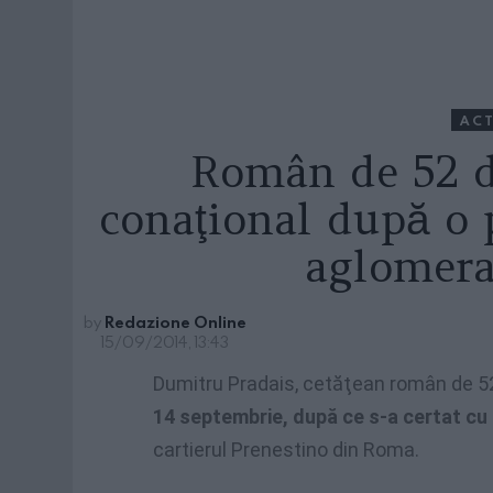
ACT
Român de 52 d
conaţional după o 
aglomer
by
Redazione Online
15/09/2014, 13:43
Dumitru Pradais, cetăţean român de 52 
14 septembrie, după ce s-a certat cu c
cartierul Prenestino din Roma.