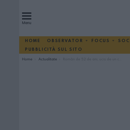
Menu
HOME
OBSERVATOR
FOCUS
SOC
PUBBLICITÀ SUL SITO
You are here:
Home
Actualitate
Român de 52 de ani, ucis de un conaţional după o petrecere într-un parc aglomerat din Roma