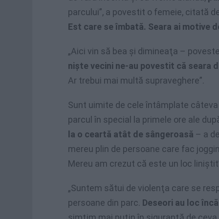
parcului”, a povestit o femeie, citată 
Est care se îmbată. Seara ai motive d
„Aici vin să bea şi dimineaţa – povestes
nişte vecini ne-au povestit că seara 
Ar trebui mai multă supraveghere”.
Sunt uimite de cele întâmplate câtev
parcul în special la primele ore ale dup
la o ceartă atât de sângeroasă
– a de
mereu plin de persoane care fac joggin
Mereu am crezut că este un loc liniştit
„Suntem sătui de violenţa care se res
persoane din parc.
Deseori au loc încăi
simţim mai puţin în siguranţă de ceva 