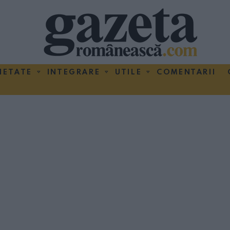
IETATE
INTEGRARE
UTILE
COMENTARII