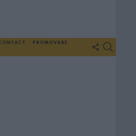
CONTACT
PROMOVARE
FOLLOW
SEARCH
US
Couple Photoshoot Paris