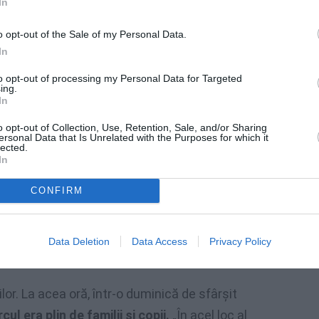
In
o opt-out of the Sale of my Personal Data.
In
to opt-out of processing my Personal Data for Targeted
ing.
In
o opt-out of Collection, Use, Retention, Sale, and/or Sharing
ersonal Data that Is Unrelated with the Purposes for which it
lected.
In
CONFIRM
Data Deletion
Data Access
Privacy Policy
or. La acea oră, într-o duminică de sfârşit
cul era plin de familii şi copii.
„În acel loc al