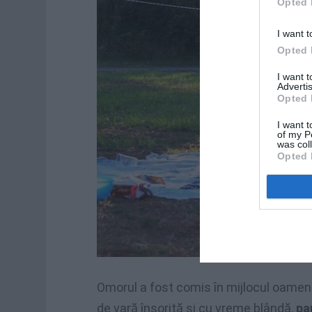
Opted 
I want t
Opted 
I want 
Advertis
Opted 
I want t
of my P
was col
Opted 
Omorul a fost comis în mijlocul oamenil
de vară însorită şi cu vreme blândă,
par