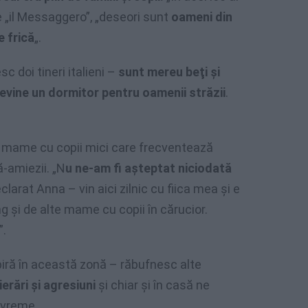
de „il Messaggero”, „deseori sunt
oameni din
e frică
„.
c doi tineri italieni –
sunt mereu beţi şi
devine un dormitor pentru oamenii străzii
.
a mame cu copii mici care frecventează
ă-amiezii. „N
u ne-am fi aşteptat niciodată
clarat Anna – vin aici zilnic cu fiica mea şi e
g şi de alte mame cu copii în cărucior.
”.
piră în această zonă – răbufnesc alte
erări şi agresiuni
şi chiar şi în casă ne
vreme. „